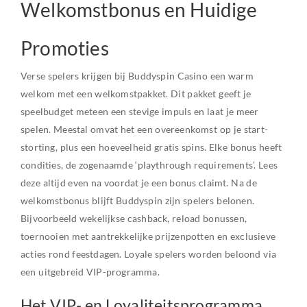
Welkomstbonus en Huidige
Promoties
Verse spelers krijgen bij Buddyspin Casino een warm
welkom met een welkomstpakket. Dit pakket geeft je
speelbudget meteen een stevige impuls en laat je meer
spelen. Meestal omvat het een overeenkomst op je start-
storting, plus een hoeveelheid gratis spins. Elke bonus heeft
condities, de zogenaamde ‘playthrough requirements’. Lees
deze altijd even na voordat je een bonus claimt. Na de
welkomstbonus blijft Buddyspin zijn spelers belonen.
Bijvoorbeeld wekelijkse cashback, reload bonussen,
toernooien met aantrekkelijke prijzenpotten en exclusieve
acties rond feestdagen. Loyale spelers worden beloond via
een uitgebreid VIP-programma.
Het VIP- en Loyaliteitsprogramma