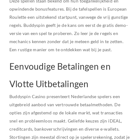
Deze spellen staan bekend om hun toegankelijkheid en
opwindende bonusfeatures. Bij de tafelspellen is European
Roulette een uitstekend startpunt, vanwege de vrij gunstige
regels. Buddyspin geeft je de kans om eerst de gratis demo-
versie van een spel te proberen. Zo leer je de regels en
mechanics kennen zonder dat je meteen geld in te zetten.
Een rustige manier om te ontdekken wat bij je past.
Eenvoudige Betalingen en
Vlotte Uitbetalingen
Buddyspin Casino presenteert Nederlandse spelers een
uitgebreid aanbod van vertrouwde betaalmethoden. De
opties zijn afgestemd op de lokale markt, wat transacties
snel en probleemloos maakt. Geliefde keuzes zijn iDEAL,
creditcards, bankoverschrijvingen en diverse e-wallets.
Stortingen zijn meestal direct op je spelersrekening, zodat je