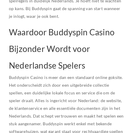
spelregels in duidelijk Nederlands. Je hoeft niet te wachten
op kans. Bij Buddyspin gaat de spanning van start wanneer
je inlogt, waar je ook bent.
Waardoor Buddyspin Casino
Bijzonder Wordt voor
Nederlandse Spelers
Buddyspin Casino is meer dan een standaard online goksite.
Het onderscheidt zich door een uitgebreide collectie
spellen, een duidelijke lokale focus en service die om de
speler draait. Alles is ingericht voor Nederland: de website,
de klantenservice en alle essentiële documenten zijn in het
Nederlands. Dat schept vertrouwen en maakt het spelen een
stuk aangenamer. Buddyspin werkt enkel met bekende
softwarehuizen, wat garant staat voor rechtvaardige spellen