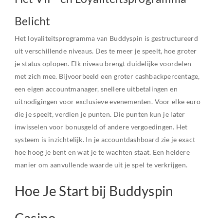
Belicht
Het loyaliteitsprogramma van Buddyspin is gestructureerd
uit verschillende niveaus. Des te meer je speelt, hoe groter
je status oplopen. Elk niveau brengt duidelijke voordelen
met zich mee. Bijvoorbeeld een groter cashbackpercentage,
een eigen accountmanager, snellere uitbetalingen en
uitnodigingen voor exclusieve evenementen. Voor elke euro
die je speelt, verdien je punten. Die punten kun je later
inwisselen voor bonusgeld of andere vergoedingen. Het
systeem is inzichtelijk. In je accountdashboard zie je exact
hoe hoog je bent en wat je te wachten staat. Een heldere
manier om aanvullende waarde uit je spel te verkrijgen.
Hoe Je Start bij Buddyspin