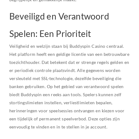
Beveiligd en Verantwoord
Spelen: Een Prioriteit
Veiligheid en welzijn staan bij Buddyspin Casino centraal.
Het platform heeft een geldige licentie van een betrouwbare
toezichthouder. Dat betekent dat er strenge regels gelden en
er periodiek controle plaatsvindt. Alle gegevens worden
versleuteld met SSL-technologie, dezelfde beveiliging die
banken gebruiken. Op het gebied van verantwoord spelen
biedt Buddyspin een reeks aan tools. Spelers kunnen zelf
stortingslimieten instellen, verliestlimieten bepalen,
herinneringen voor speelsessies ontvangen en kiezen voor
een tijdelijk of permanent speelverbod. Deze opties zijn
eenvoudig te vinden en in te stellen in je account.