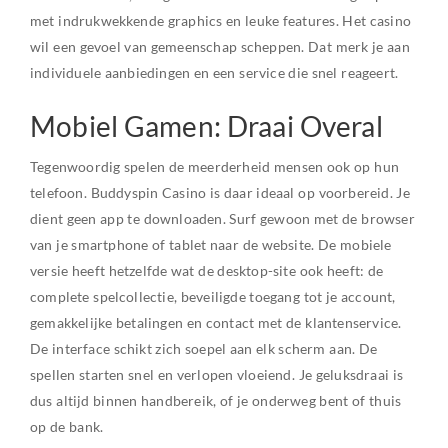
met indrukwekkende graphics en leuke features. Het casino
wil een gevoel van gemeenschap scheppen. Dat merk je aan
individuele aanbiedingen en een service die snel reageert.
Mobiel Gamen: Draai Overal
Tegenwoordig spelen de meerderheid mensen ook op hun
telefoon. Buddyspin Casino is daar ideaal op voorbereid. Je
dient geen app te downloaden. Surf gewoon met de browser
van je smartphone of tablet naar de website. De mobiele
versie heeft hetzelfde wat de desktop-site ook heeft: de
complete spelcollectie, beveiligde toegang tot je account,
gemakkelijke betalingen en contact met de klantenservice.
De interface schikt zich soepel aan elk scherm aan. De
spellen starten snel en verlopen vloeiend. Je geluksdraai is
dus altijd binnen handbereik, of je onderweg bent of thuis
op de bank.