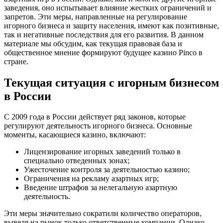
заведения, оно испытывает влияние жестких ограничений и
запретов. Эти меры, направленные на регулирование
игорного бизнеса и защиту населения, имеют как позитивные,
так и негативные последствия для его развития. В данном
материале мы обсудим, как текущая правовая база и
общественное мнение формируют будущее казино Pinco в
стране.
Текущая ситуация с игорным бизнесом
в России
С 2009 года в России действует ряд законов, которые
регулируют деятельность игорного бизнеса. Основные
моменты, касающиеся казино, включают:
Лицензирование игорных заведений только в
специально отведенных зонах;
Ужесточение контроля за деятельностью казино;
Ограничения на рекламу азартных игр;
Введение штрафов за нелегальную азартную
деятельность.
Эти меры значительно сократили количество операторов,
выведя на рынок только ответственные компании. Однако