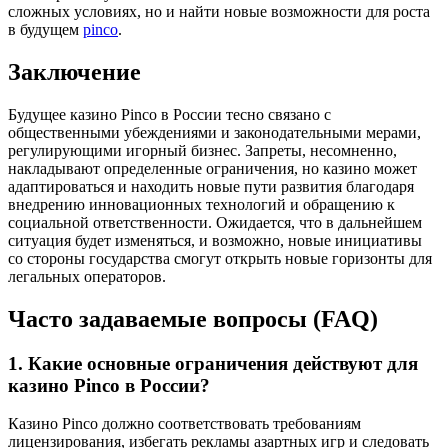
сложных условиях, но и найти новые возможности для роста
в будущем
pinco
.
Заключение
Будущее казино Pinco в России тесно связано с
общественными убеждениями и законодательными мерами,
регулирующими игорный бизнес. Запреты, несомненно,
накладывают определенные ограничения, но казино может
адаптироваться и находить новые пути развития благодаря
внедрению инновационных технологий и обращению к
социальной ответственности. Ожидается, что в дальнейшем
ситуация будет изменяться, и возможно, новые инициативы
со стороны государства смогут открыть новые горизонты для
легальных операторов.
Часто задаваемые вопросы (FAQ)
1. Какие основные ограничения действуют для
казино Pinco в России?
Казино Pinco должно соответствовать требованиям
лицензирования, избегать рекламы азартных игр и следовать