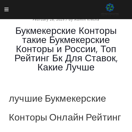
February 28, 2025
/
by Admin Kresna
Букмекерские Конторы
такие Букмекерские
Конторы и России, Топ
Рейтинг Бк Для Ставок,
Какие Лучше
лучшие Букмекерские
Конторы Онлайн Рейтинг