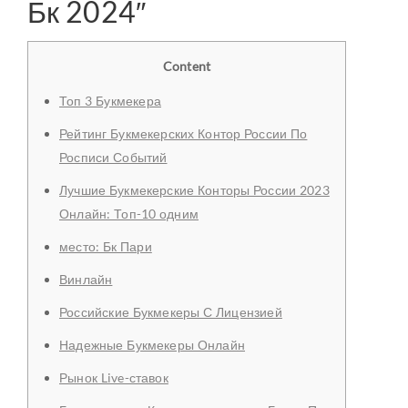
Бк 2024″
Content
Топ 3 Букмекера
Рейтинг Букмекерских Контор России По
Росписи Событий
Лучшие Букмекерские Конторы России 2023
Онлайн: Топ-10 одним
место: Бк Пари
Винлайн
Российские Букмекеры С Лицензией
Надежные Букмекеры Онлайн
Рынок Live-ставок