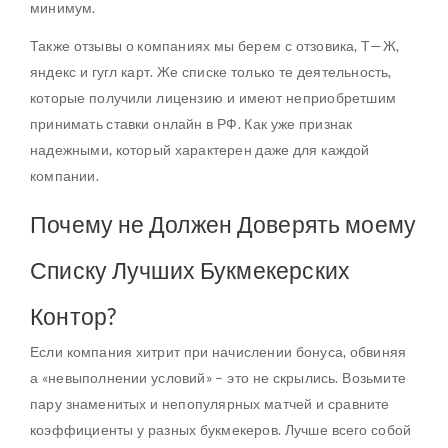
минимум.
Также отзывы о компаниях мы берем с отзовика, Т—Ж,
яндекс и гугл карт. Же списке только те деятельность,
которые получили лицензию и имеют неприобретшим
принимать ставки онлайн в РФ. Как уже признак
надежными, который характерен даже для каждой
компании.
Почему не Должен Доверять моему
Списку Лучших Букмекерских
Контор?
Если компания хитрит при начислении бонуса, обвиняя
а «невыполнении условий» – это не скрылись. Возьмите
пару знаменитых и непопулярных матчей и сравните
коэффициенты у разных букмекеров. Лучше всего собой