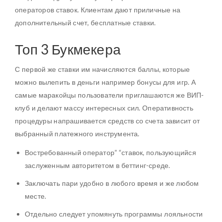
операторов ставок. Клиентам дают приличные на
дополнительный счет, бесплатные ставки.
Топ 3 Букмекера
С первой же ставки им начисляются баллы, которые
можно вылепить в деньги например бонусы для игр. А
самые маракойцы пользователи приглашаются же ВИП-
клуб и делают массу интересных сил. Оперативность
процедуры напрашивается средств со счета зависит от
выбранный платежного инструмента.
Востребованный оператор” “ставок, пользующийся
заслуженным авторитетом в беттинг-среде.
Заключать пари удобно в любого время и же любом
месте.
Отдельно следует упомянуть программы лояльности