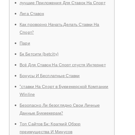
лучшие Приложения Для Ставок На Спорт
Лига Ставок
Как проворно Начать Делать Ставки На
Спорт?
Пари
Бк Бетсити (betcity)
Всё Для Ставок На Спорт спустя Интернет
Бонусы И Бесплатные Ставки
“ставки На Спорт в Букмекерской Компании
Winline
Безопасно Ли безоглядно Свои Личные
Данные Букмекерам?
Топ Сайтов Бк: Краткий Обзор
преимущества И Минусов