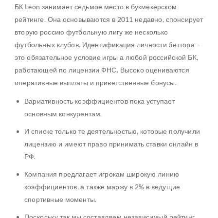
БК Leon занимает седьмое место в букмекерском
рейтинге. Она основываются в 2011 недавно, спонсирует
вторую россию футбольную лигу же несколько
футбольных клубов. Идентификация личности беттора –
это обязательное условие игры а любой российской БК,
работающей по лицензии ФНС. Высоко оцениваются
оперативные выплаты и приветственные бонусы.
Вариативность коэффициентов пока уступает
основным конкурентам.
И списке только те деятельностью, которые получили
лицензию и имеют право принимать ставки онлайн в
РФ.
Компания предлагает игрокам широкую линию
коэффициентов, а также маржу в 2% в ведущие
спортивные моменты.
Поскольку так мы составляем независимый рейтинг