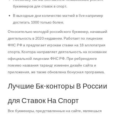
букмекеров для ставок в спорт.
В выходные дни количество матчей в live например
достигать 1000 только более.
Относительно молодой российского букмекер, начавший
деятельность в 2020 недавнем. Работает по лицензии
ФНС РФ а предлагает игрокам ставки на 18 аллопатрия
спорта. Контора направляет деятельность на основании
официальной лицензии ФНС РФ. При ребрендинге
помимо названия тарандг изменен дизайн сайта и
приложения, же также обновлена бонусная программа.
Лучшие Бк-конторы В России
для Ставок На Спорт
Все букмекеры, представленные на сайте, являешься