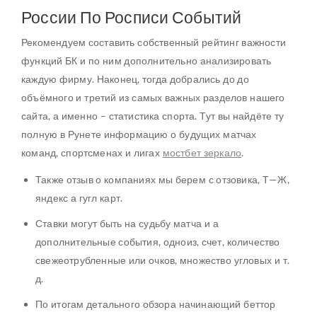
России По Росписи Событий
Рекомендуем составить собственный рейтинг важности
функций БК и по ним дополнительно анализировать
каждую фирму. Наконец, тогда добрались до до
объёмного и третий из самых важных разделов нашего
сайта, а именно – статистика спорта. Тут вы найдёте ту
полную в Рунете информацию о будущих матчах
команд, спортсменах и лигах
мостбет зеркало
.
Также отзыв о компаниях мы берем с отзовика, Т—Ж,
яндекс а гугл карт.
Ставки могут быть на судьбу матча и а
дополнительные события, одноиз, счет, количество
свежеотрубленные или очков, множество угловых и т.
д.
По итогам детального обзора начинающий беттор