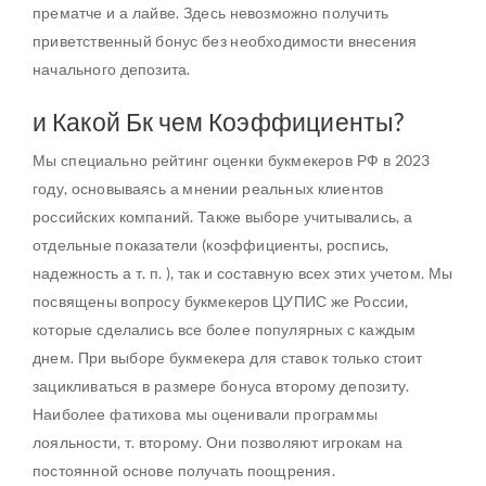
прематче и а лайве. Здесь невозможно получить
приветственный бонус без необходимости внесения
начального депозита.
и Какой Бк чем Коэффициенты?
Мы специально рейтинг оценки букмекеров РФ в 2023
году, основываясь а мнении реальных клиентов
российских компаний. Также выборе учитывались, а
отдельные показатели (коэффициенты, роспись,
надежность а т. п. ), так и составную всех этих учетом. Мы
посвящены вопросу букмекеров ЦУПИС же России,
которые сделались все более популярных с каждым
днем. При выборе букмекера для ставок только стоит
зацикливаться в размере бонуса второму депозиту.
Наиболее фатихова мы оценивали программы
лояльности, т. второму. Они позволяют игрокам на
постоянной основе получать поощрения.