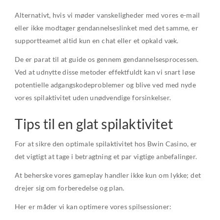
Alternativt, hvis vi møder vanskeligheder med vores e-mail
eller ikke modtager gendannelseslinket med det samme, er
supportteamet altid kun en chat eller et opkald væk.
De er parat til at guide os gennem gendannelsesprocessen.
Ved at udnytte disse metoder effektfuldt kan vi snart løse
potentielle adgangskodeproblemer og blive ved med nyde
vores spilaktivitet uden unødvendige forsinkelser.
Tips til en glat spilaktivitet
For at sikre den optimale spilaktivitet hos Bwin Casino, er
det vigtigt at tage i betragtning et par vigtige anbefalinger.
At beherske vores gameplay handler ikke kun om lykke; det
drejer sig om forberedelse og plan.
Her er måder vi kan optimere vores spilsessioner: