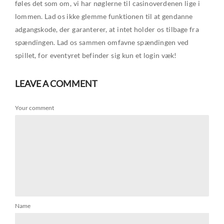
føles det som om, vi har nøglerne til casinoverdenen lige i
lommen. Lad os ikke glemme funktionen til at gendanne
adgangskode, der garanterer, at intet holder os tilbage fra
spændingen. Lad os sammen omfavne spændingen ved
spillet, for eventyret befinder sig kun et login væk!
LEAVE A COMMENT
Your comment
Name