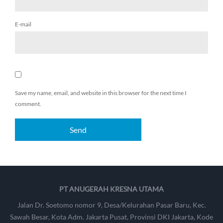
E-mail
Save my name, email, and website in this browser for the next time I
comment.
PT ANUGERAH KRESNA UTAMA
Jalan Dr. Soetomo nomor 9, Desa/Kelurahan Pasar Baru, Kec.
Sawah Besar, Kota Adm. Jakarta Pusat, Provinsi DKI Jakarta, Kode