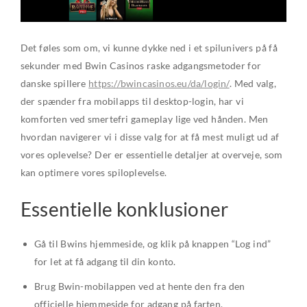
Det føles som om, vi kunne dykke ned i et spilunivers på få
sekunder med Bwin Casinos raske adgangsmetoder for
danske spillere
https://bwincasinos.eu/da/login/
. Med valg,
der spænder fra mobilapps til desktop-login, har vi
komforten ved smertefri gameplay lige ved hånden. Men
hvordan navigerer vi i disse valg for at få mest muligt ud af
vores oplevelse? Der er essentielle detaljer at overveje, som
kan optimere vores spiloplevelse.
Essentielle konklusioner
Gå til Bwins hjemmeside, og klik på knappen “Log ind”
for let at få adgang til din konto.
Brug Bwin-mobilappen ved at hente den fra den
officielle hjemmeside for adgang på farten.