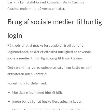
par klik kan vi dykke ned komplet i Bwin Casinos
fascinerende miljø på vores enheder.
Brug af sociale medier til hurtig
login
På trods af at vi måske foretrækker traditionelle
loginmetoder, er det et effektivt mulighed at anvende
sociale medier til hurtig adgang til Bwin Casino.
Det strømliner vores oplevelse, så vi kan kaste os ud i
aktiviteten uden ventetid.
Forestil dig fordelen ved:
Hurtigere login med blot ét klik.
Ingen behov for at huske flere adgangskoder.