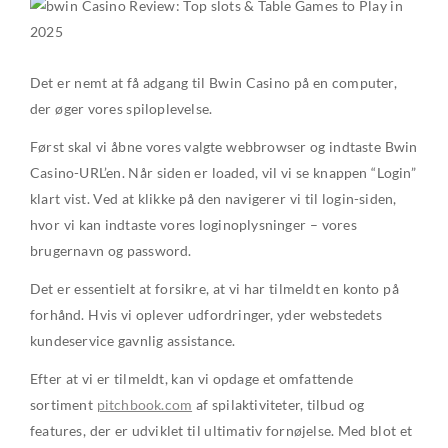
Det er nemt at få adgang til Bwin Casino på en computer,
der øger vores spiloplevelse.
Først skal vi åbne vores valgte webbrowser og indtaste Bwin
Casino-URL’en. Når siden er loaded, vil vi se knappen “Login”
klart vist. Ved at klikke på den navigerer vi til login-siden,
hvor vi kan indtaste vores loginoplysninger – vores
brugernavn og password.
Det er essentielt at forsikre, at vi har tilmeldt en konto på
forhånd. Hvis vi oplever udfordringer, yder webstedets
kundeservice gavnlig assistance.
Efter at vi er tilmeldt, kan vi opdage et omfattende
sortiment
pitchbook.com
af spilaktiviteter, tilbud og
features, der er udviklet til ultimativ fornøjelse. Med blot et