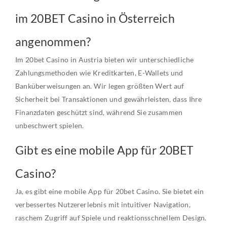
im 20BET Casino in Österreich
angenommen?
Im 20bet Casino in Austria bieten wir unterschiedliche
Zahlungsmethoden wie Kreditkarten, E-Wallets und
Banküberweisungen an. Wir legen größten Wert auf
Sicherheit bei Transaktionen und gewährleisten, dass Ihre
Finanzdaten geschützt sind, während Sie zusammen
unbeschwert spielen.
Gibt es eine mobile App für 20BET
Casino?
Ja, es gibt eine mobile App für 20bet Casino. Sie bietet ein
verbessertes Nutzererlebnis mit intuitiver Navigation,
raschem Zugriff auf Spiele und reaktionsschnellem Design.