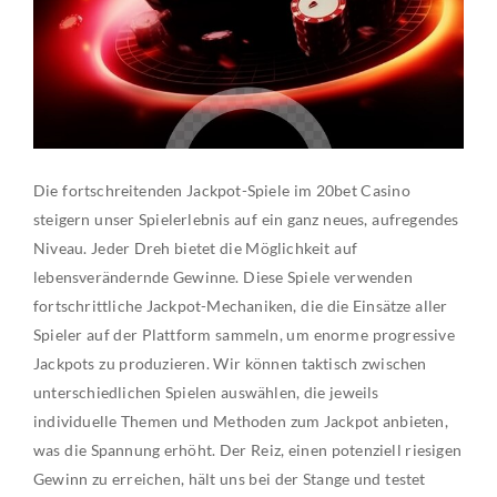
Die fortschreitenden Jackpot-Spiele im 20bet Casino
steigern unser Spielerlebnis auf ein ganz neues, aufregendes
Niveau. Jeder Dreh bietet die Möglichkeit auf
lebensverändernde Gewinne. Diese Spiele verwenden
fortschrittliche Jackpot-Mechaniken, die die Einsätze aller
Spieler auf der Plattform sammeln, um enorme progressive
Jackpots zu produzieren. Wir können taktisch zwischen
unterschiedlichen Spielen auswählen, die jeweils
individuelle Themen und Methoden zum Jackpot anbieten,
was die Spannung erhöht. Der Reiz, einen potenziell riesigen
Gewinn zu erreichen, hält uns bei der Stange und testet