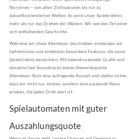
Storylines – von alten Zivilisationen bis hin zu
zukunftsorientierten Welten. So wird unser Spielerlebnis
mehr als nur das Drehen der Walzen: Wir werden Teil einer
sich entfaltenden Geschichte.
Während wir diese Abenteuer durchleben, entdecken wir
Geheimnisse und entdecken besondere Features, die unser
Spielerlebnis bereichern. Mit beeindruckender Grafik und
dynamischen Soundtracks bieten themenbasierte
Abenteuer-Slots eine aufregende Auszeit und stellen sicher,
dass wir nicht nur zocken, sondern eine packende Reise
erleben, die jeden Dreh wert ist.
Spielautomaten mit guter
Auszahlungsquote
Wenn es darum geht, unsere Chancen auf Gewinne zu