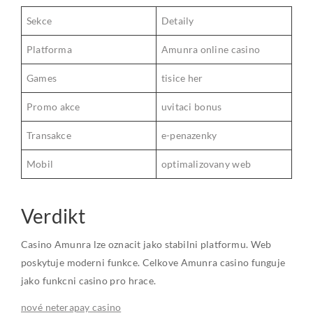
Sekce
Detaily
Platforma
Amunra online casino
Games
tisice her
Promo akce
uvitaci bonus
Transakce
e-penazenky
Mobil
optimalizovany web
Verdikt
Casino Amunra lze oznacit jako stabilni platformu. Web
poskytuje moderni funkce. Celkove Amunra casino funguje
jako funkcni casino pro hrace.
nové neterapay casino