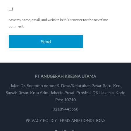
Save my name, email, and website in this browser for the next time I
comment.
PT ANUGERAH KRESNA UTAMA
Jalan Dr. Soetomo nomor 9, Desa/Kelurahan Pasar Baru, Kec.
Sawah Besar, Kota Adm. Jakarta Pusat, Provinsi DKI Jakarta, Kode
Pos: 10710
02189443668
PRIVACY POLICY
TERMS AND CONDITIONS