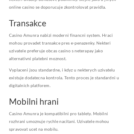
online casino se doporucuje zkontrolovat pravidla.
Transakce
Casino Amunra nabizi moderni financni system. Hraci
mohou provadet transakce pres e-penazenky. Nekteri
uzivatele preferuje obcas casino s neterapay jako
alternativni platebni moznost.
Vyplaceni jsou standardne, i kdyz u nekterych uzivatelu
existuje dodatecna kontrola. Tento proces je standardni u
digitalnich platforem.
Mobilni hrani
Casino Amunra je kompatibilni pro tablety. Mobilni
rozhrani umoznuje rychle nacitani. Uzivatele mohou
spravovat ucet na mobilu.