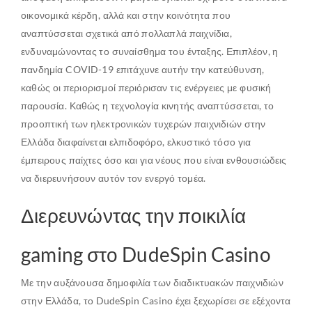
οικονομικά κέρδη, αλλά και στην κοινότητα που
αναπτύσσεται σχετικά από πολλαπλά παιχνίδια,
ενδυναμώνοντας το συναίσθημα του ένταξης. Επιπλέον, η
πανδημία COVID-19 επιτάχυνε αυτήν την κατεύθυνση,
καθώς οι περιορισμοί περιόρισαν τις ενέργειες με φυσική
παρουσία. Καθώς η τεχνολογία κινητής αναπτύσσεται, το
προοπτική των ηλεκτρονικών τυχερών παιχνιδιών στην
Ελλάδα διαφαίνεται ελπιδοφόρο, ελκυστικό τόσο για
έμπειρους παίχτες όσο και για νέους που είναι ενθουσιώδεις
να διερευνήσουν αυτόν τον ενεργό τομέα.
Διερευνώντας την ποικιλία
gaming στο DudeSpin Casino
Με την αυξάνουσα δημοφιλία των διαδικτυακών παιχνιδιών
στην Ελλάδα, το DudeSpin Casino έχει ξεχωρίσει σε εξέχοντα