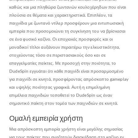
καθώς και μια πληθώρα ζωντανών κουλοχέρηδων που είναι
πλούσια σε θέματα και χαρακτηριστικά. Επιπλέον, τα
παιχνίδια με ζωντανό ντίλερ προσφέρουν μια εντυπωσιακή
εμπειρία που προσομοιώνει τη συγκίνηση του να βρίσκεσαι
σε ένα φυσικό καζίνο. Οι εποχιακές προσφορές και οι
μοναδικοί τίτλοι αυξάνουν περαιτέρω την ελκυστικότητα,
στοχεύοντας τόσο σε περιστασιακούς όσο και σε
επαγγελματίες παίκτες. Με προσοχή στην ποιότητα, το
DudeSpin εγγυάται ότι κάθε παιχνίδι είναι προσαρμοσμένο
για παιχνίδι σε κινητά, προσφέροντας απρόσκοπτο gameplay
και υψηλής ποιότητας γραφικά. Αυτή η επιμελημένη
επιμέλεια παιχνιδιών τοποθετεί το DudeSpin ως έναν
σημαντικό παίκτη στον τομέα των παιχνιδιών σε κινητά.
Ομαλή εμπειρία χρήστη
Μια απρόσκοπτη εμπειρία χρήστη είναι μεγάλης σημασίας
για τους παίκτες που αναζητούν διασκέδαση στο καζίνο εν