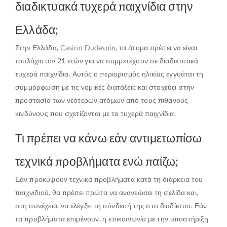
διαδικτυακά τυχερά παιχνίδια στην
Ελλάδα;
Στην Ελλάδα,
Casino Dudespin
, τα άτομα πρέπει να είναι
τουλάχιστον 21 ετών για να συμμετέχουν σε διαδικτυακά
τυχερά παιχνίδια. Αυτός ο περιορισμός ηλικίας εγγυάται τη
συμμόρφωση με τις νομικές διατάξεις και στοχεύει στην
προστασία των νεότερων ατόμων από τους πιθανούς
κινδύνους που σχετίζονται με τα τυχερά παιχνίδια.
Τι πρέπει να κάνω εάν αντιμετωπίσω
τεχνικά προβλήματα ενώ παίζω;
Εάν προκύψουν τεχνικά προβλήματα κατά τη διάρκεια του
παιχνιδιού, θα πρέπει πρώτα να ανανεώσει τη σελίδα και,
στη συνέχεια, να ελέγξει τη σύνδεσή της στο διαδίκτυο. Εάν
τα προβλήματα επιμένουν, η επικοινωνία με την υποστήριξη