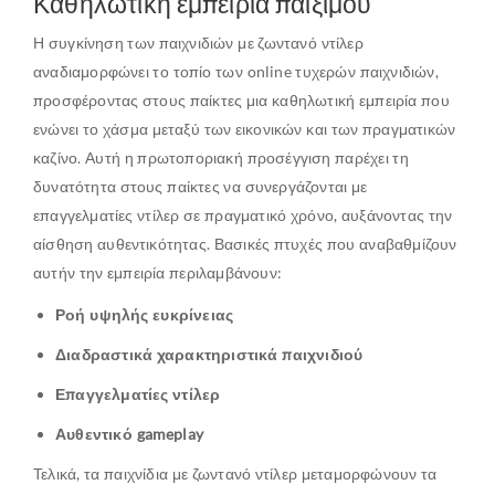
Καθηλωτική εμπειρία παίξιμου
Η συγκίνηση των παιχνιδιών με ζωντανό ντίλερ
αναδιαμορφώνει το τοπίο των online τυχερών παιχνιδιών,
προσφέροντας στους παίκτες μια καθηλωτική εμπειρία που
ενώνει το χάσμα μεταξύ των εικονικών και των πραγματικών
καζίνο. Αυτή η πρωτοποριακή προσέγγιση παρέχει τη
δυνατότητα στους παίκτες να συνεργάζονται με
επαγγελματίες ντίλερ σε πραγματικό χρόνο, αυξάνοντας την
αίσθηση αυθεντικότητας. Βασικές πτυχές που αναβαθμίζουν
αυτήν την εμπειρία περιλαμβάνουν:
Ροή υψηλής ευκρίνειας
Διαδραστικά χαρακτηριστικά παιχνιδιού
Επαγγελματίες ντίλερ
Αυθεντικό gameplay
Τελικά, τα παιχνίδια με ζωντανό ντίλερ μεταμορφώνουν τα