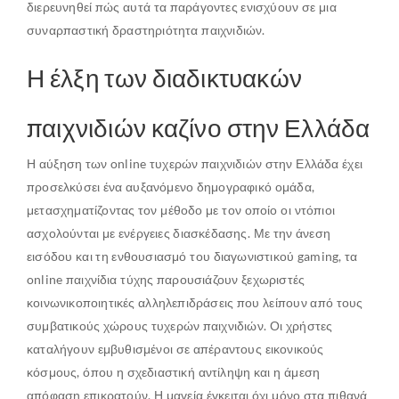
διερευνηθεί πώς αυτά τα παράγοντες ενισχύουν σε μια
συναρπαστική δραστηριότητα παιχνιδιών.
Η έλξη των διαδικτυακών
παιχνιδιών καζίνο στην Ελλάδα
Η αύξηση των online τυχερών παιχνιδιών στην Ελλάδα έχει
προσελκύσει ένα αυξανόμενο δημογραφικό ομάδα,
μετασχηματίζοντας τον μέθοδο με τον οποίο οι ντόπιοι
ασχολούνται με ενέργειες διασκέδασης. Με την άνεση
εισόδου και τη ενθουσιασμό του διαγωνιστικού gaming, τα
online παιχνίδια τύχης παρουσιάζουν ξεχωριστές
κοινωνικοποιητικές αλληλεπιδράσεις που λείπουν από τους
συμβατικούς χώρους τυχερών παιχνιδιών. Οι χρήστες
καταλήγουν εμβυθισμένοι σε απέραντους εικονικούς
κόσμους, όπου η σχεδιαστική αντίληψη και η άμεση
απόφαση επικρατούν. Η μαγεία έγκειται όχι μόνο στα πιθανά