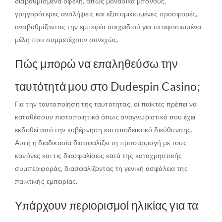
διαβαθμισμένα οφέλη, όπως μοναδικά μπόνους,
γρηγορότερες αναλήψεις και εξατομικευμένες προσφορές,
αναβαθμίζοντας την εμπειρία παιχνιδιού για τα αφοσιωμένα
μέλη που συμμετέχουν συνεχώς.
Πώς μπορώ να επαληθεύσω την
ταυτότητά μου στο Dudespin Casino;
Για την ταυτοποίηση της ταυτότητας, οι παίκτες πρέπει να
καταθέσουν πιστοποιητικά όπως αναγνωριστικό που έχει
εκδοθεί από την κυβέρνηση και αποδεικτικό διεύθυνσης.
Αυτή η διαδικασία διασφαλίζει τη προσαρμογή με τους
κανόνες και τις διασφαλίσεις κατά της καταχρηστικής
συμπεριφοράς, διασφαλίζοντας τη γενική ασφάλεια της
παικτικής εμπειρίας.
Υπάρχουν περιορισμοί ηλικίας για τα