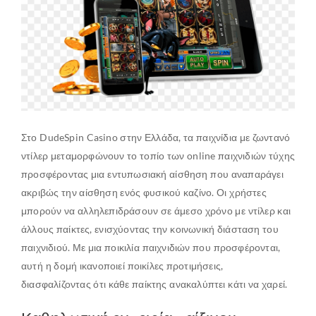
Στο DudeSpin Casino στην Ελλάδα, τα παιχνίδια με ζωντανό
ντίλερ μεταμορφώνουν το τοπίο των online παιχνιδιών τύχης
προσφέροντας μια εντυπωσιακή αίσθηση που αναπαράγει
ακριβώς την αίσθηση ενός φυσικού καζίνο. Οι χρήστες
μπορούν να αλληλεπιδράσουν σε άμεσο χρόνο με ντίλερ και
άλλους παίκτες, ενισχύοντας την κοινωνική διάσταση του
παιχνιδιού. Με μια ποικιλία παιχνιδιών που προσφέρονται,
αυτή η δομή ικανοποιεί ποικίλες προτιμήσεις,
διασφαλίζοντας ότι κάθε παίκτης ανακαλύπτει κάτι να χαρεί.