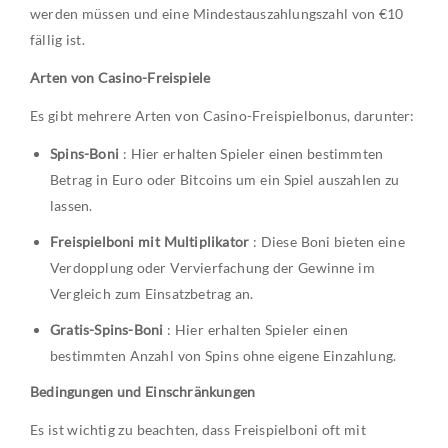
werden müssen und eine Mindestauszahlungszahl von €10
fällig ist.
Arten von Casino-Freispiele
Es gibt mehrere Arten von Casino-Freispielbonus, darunter:
Spins-Boni
: Hier erhalten Spieler einen bestimmten
Betrag in Euro oder Bitcoins um ein Spiel auszahlen zu
lassen.
Freispielboni mit Multiplikator
: Diese Boni bieten eine
Verdopplung oder Vervierfachung der Gewinne im
Vergleich zum Einsatzbetrag an.
Gratis-Spins-Boni
: Hier erhalten Spieler einen
bestimmten Anzahl von Spins ohne eigene Einzahlung.
Bedingungen und Einschränkungen
Es ist wichtig zu beachten, dass Freispielboni oft mit