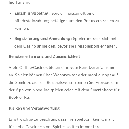
hierfür sind:
Einzahlungsbetrag
: Spieler müssen oft eine
Mindesteinzahlung betätigen um den Bonus auszahlen zu
können.
Registrierung und Anmeldung
: Spieler müssen sich bei
dem Casino anmelden, bevor sie Freispielboni erhalten.
Benutzererfahrung und Zugänglichkeit
Viele Online-Casinos bieten eine gute Benutzererfahrung
an. Spieler können über Webbrowser oder mobile Apps auf
die Spiele zugreifen. Beispielsweise können Sie Freispiele in
der App von Novoline spielen oder mit dem Smartphone für
Book of Ra.
Risiken und Verantwortung
Es ist wichtig zu beachten, dass Freispielboni kein Garant
für hohe Gewinne sind. Spieler sollten immer ihre