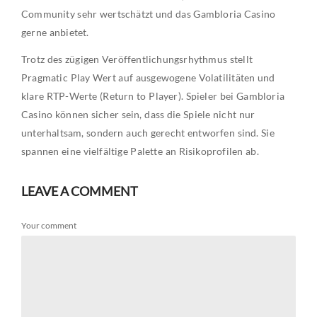
Community sehr wertschätzt und das Gambloria Casino
gerne anbietet.
Trotz des zügigen Veröffentlichungsrhythmus stellt
Pragmatic Play Wert auf ausgewogene Volatilitäten und
klare RTP-Werte (Return to Player). Spieler bei Gambloria
Casino können sicher sein, dass die Spiele nicht nur
unterhaltsam, sondern auch gerecht entworfen sind. Sie
spannen eine vielfältige Palette an Risikoprofilen ab.
LEAVE A COMMENT
Your comment