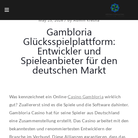
May 23, 2026
/
by Admin Kresna
Gambloria
Glücksspielplattform:
Entwickler und
Spieleanbieter für den
deutschen Markt
Was kennzeichnet ein Online-
Casino Gambloria
wirklich
gut? Zuallererst sind es die Spiele und die Software dahinter.
Gambloria Casino hat für seine Spieler aus Deutschland
eine Zusammenstellung erstellt. Das Casino arbeitet mit den
bekanntesten und renommiertesten Entwicklern der
Branche im Verbund. Diese Allianzen garantieren, dass das