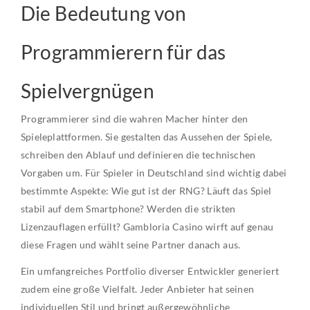
Die Bedeutung von
Programmierern für das
Spielvergnügen
Programmierer sind die wahren Macher hinter den
Spieleplattformen. Sie gestalten das Aussehen der Spiele,
schreiben den Ablauf und definieren die technischen
Vorgaben um. Für Spieler in Deutschland sind wichtig dabei
bestimmte Aspekte: Wie gut ist der RNG? Läuft das Spiel
stabil auf dem Smartphone? Werden die strikten
Lizenzauflagen erfüllt? Gambloria Casino wirft auf genau
diese Fragen und wählt seine Partner danach aus.
Ein umfangreiches Portfolio diverser Entwickler generiert
zudem eine große Vielfalt. Jeder Anbieter hat seinen
individuellen Stil und bringt außergewöhnliche