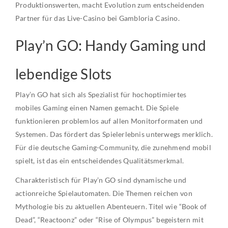
Produktionswerten, macht Evolution zum entscheidenden
Partner für das Live-Casino bei Gambloria Casino.
Play’n GO: Handy Gaming und
lebendige Slots
Play’n GO hat sich als Spezialist für hochoptimiertes
mobiles Gaming einen Namen gemacht. Die Spiele
funktionieren problemlos auf allen Monitorformaten und
Systemen. Das fördert das Spielerlebnis unterwegs merklich.
Für die deutsche Gaming-Community, die zunehmend mobil
spielt, ist das ein entscheidendes Qualitätsmerkmal.
Charakteristisch für Play’n GO sind dynamische und
actionreiche Spielautomaten. Die Themen reichen von
Mythologie bis zu aktuellen Abenteuern. Titel wie “Book of
Dead”, “Reactoonz” oder “Rise of Olympus” begeistern mit