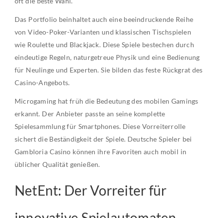
oft die beste Wahl.
Das Portfolio beinhaltet auch eine beeindruckende Reihe
von Video-Poker-Varianten und klassischen Tischspielen
wie Roulette und Blackjack. Diese Spiele bestechen durch
eindeutige Regeln, naturgetreue Physik und eine Bedienung
für Neulinge und Experten. Sie bilden das feste Rückgrat des
Casino-Angebots.
Microgaming hat früh die Bedeutung des mobilen Gamings
erkannt. Der Anbieter passte an seine komplette
Spielesammlung für Smartphones. Diese Vorreiterrolle
sichert die Beständigkeit der Spiele. Deutsche Spieler bei
Gambloria Casino können ihre Favoriten auch mobil in
üblicher Qualität genießen.
NetEnt: Der Vorreiter für
innovative Spielautomaten