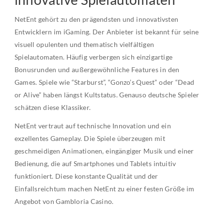
NetEnt gehört zu den prägendsten und innovativsten
Entwicklern im iGaming. Der Anbieter ist bekannt für seine
visuell opulenten und thematisch vielfältigen
Spielautomaten. Häufig verbergen sich einzigartige
Bonusrunden und außergewöhnliche Features in den
Games. Spiele wie “Starburst”, “Gonzo’s Quest” oder “Dead
or Alive” haben längst Kultstatus. Genauso deutsche Spieler
schätzen diese Klassiker.
NetEnt vertraut auf technische Innovation und ein
exzellentes Gameplay. Die Spiele überzeugen mit
geschmeidigen Animationen, eingängiger Musik und einer
Bedienung, die auf Smartphones und Tablets intuitiv
funktioniert. Diese konstante Qualität und der
Einfallsreichtum machen NetEnt zu einer festen Größe im
Angebot von Gambloria Casino.