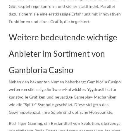
Glücksspiel regelkonform und sicher stattfindet. Parallel
dazu sichern sie eine erstklassige Erfahrung mit innovativen
Funktionen und einer Grafik, die begeistert.
Weitere bedeutende wichtige
Anbieter im Sortiment von
Gambloria Casino
Neben den bekannten Namen beherbergt Gambloria Casino
weitere erstklassige Software-Entwickler. Yggdrasil ist für
kunstvolle Grafiken und neuartige Gameplay-Mechaniken
wie die “Splitz”-Symbole geschätzt. Diese steigern das
Gewinnpotenzial. Ihre Spiele sind optische Höhepunkte.
Red Tiger Gaming, ein Bestandteil von Evolution, überzeugt
mit täglichen Preis-Drops und festen progressiven Jackpots.