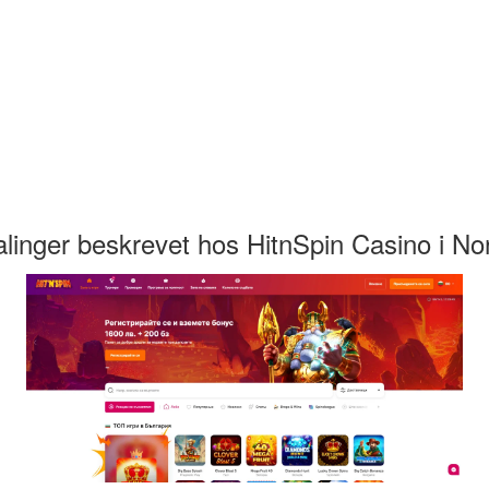
alinger beskrevet hos HitnSpin Casino i No