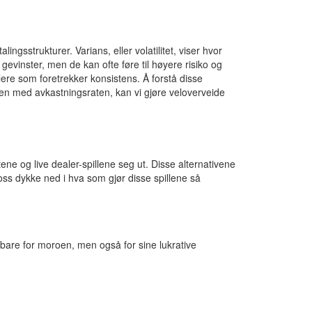
ingsstrukturer. Varians, eller volatilitet, viser hvor
 gevinster, men de kan ofte føre til høyere risiko og
llere som foretrekker konsistens. Å forstå disse
mmen med avkastningsraten, kan vi gjøre veloverveide
ene og live dealer-spillene seg ut. Disse alternativene
ss dykke ned i hva som gjør disse spillene så
 bare for moroen, men også for sine lukrative