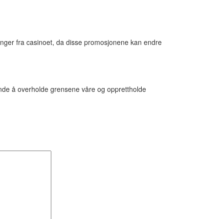
dinger fra casinoet, da disse promosjonene kan endre
ørende å overholde grensene våre og opprettholde