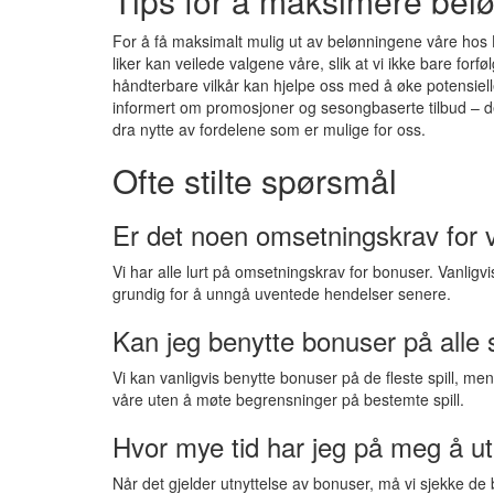
Tips for å maksimere bel
For å få maksimalt mulig ut av belønningene våre hos 
liker kan veilede valgene våre, slik at vi ikke bare 
håndterbare vilkår kan hjelpe oss med å øke potensielle 
informert om promosjoner og sesongbaserte tilbud – dett
dra nytte av fordelene som er mulige for oss.
Ofte stilte spørsmål
Er det noen omsetningskrav for 
Vi har alle lurt på omsetningskrav for bonuser. Vanligvi
grundig for å unngå uventede hendelser senere.
Kan jeg benytte bonuser på alle s
Vi kan vanligvis benytte bonuser på de fleste spill, men
våre uten å møte begrensninger på bestemte spill.
Hvor mye tid har jeg på meg å u
Når det gjelder utnyttelse av bonuser, må vi sjekke d