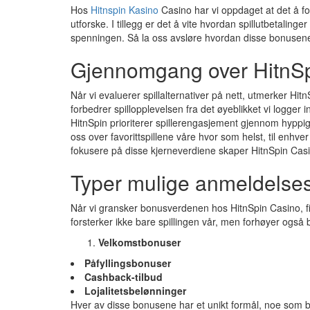
Hos
Hitnspin Kasino
Casino har vi oppdaget at det å fo
utforske. I tillegg er det å vite hvordan spillutbetali
spenningen. Så la oss avsløre hvordan disse bonusene 
Gjennomgang over HitnS
Når vi evaluerer spillalternativer på nett, utmerker Hit
forbedrer spillopplevelsen fra det øyeblikket vi logger 
HitnSpin prioriterer spillerengasjement gjennom hyppig
oss over favorittspillene våre hvor som helst, til enhver
fokusere på disse kjerneverdiene skaper HitnSpin Casi
Typer mulige anmeldelse
Når vi gransker bonusverdenen hos HitnSpin Casino, fi
forsterker ikke bare spillingen vår, men forhøyer også 
Velkomstbonuser
Påfyllingsbonuser
Cashback-tilbud
Lojalitetsbelønninger
Hver av disse bonusene har et unikt formål, noe som b