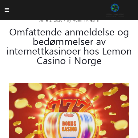
June 1, 2026
/
by Admin Kresna
Omfattende anmeldelse og
bedømmelser av
internettkasinoer hos Lemon
Casino i Norge