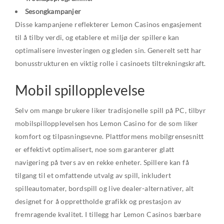
Sesongkampanjer
Disse kampanjene reflekterer Lemon Casinos engasjement
til å tilby verdi, og etablere et miljø der spillere kan
optimalisere investeringen og gleden sin. Generelt sett har
bonusstrukturen en viktig rolle i casinoets tiltrekningskraft.
Mobil spillopplevelse
Selv om mange brukere liker tradisjonelle spill på PC, tilbyr
mobilspillopplevelsen hos Lemon Casino for de som liker
komfort og tilpasningsevne. Plattformens mobilgrensesnitt
er effektivt optimalisert, noe som garanterer glatt
navigering på tvers av en rekke enheter. Spillere kan få
tilgang til et omfattende utvalg av spill, inkludert
spilleautomater, bordspill og live dealer-alternativer, alt
designet for å opprettholde grafikk og prestasjon av
fremragende kvalitet. I tillegg har Lemon Casinos bærbare