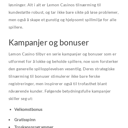
løsninger. Alt i alt er Lemon Casinos tilnærming til
kundestøtte robust, og tar ikke bare sikte på løse problemer,
men også å skape et gunstig og hjelpsomt spillmiljø for alle
spillere.
Kampanjer og bonuser
Lemon Casino tilbyr en serie kampanjer og bonuser som er
utformet for å lokke og beholde spillere, noe som forsterker
den generelle spillopplevelsen vesentlig. Deres strategiske
tilnærming til bonuser stimulerer ikke bare ferske
registreringer, men inspirerer også til trofasthet blant
nåværende kunder. Følgende betydningsfulle kampanjer
skiller seg ut:
Velkomstbonus
Gratisspinn
Troskapsprogrammer