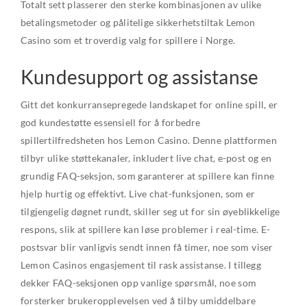
Totalt sett plasserer den sterke kombinasjonen av ulike
betalingsmetoder og pålitelige sikkerhetstiltak Lemon
Casino som et troverdig valg for spillere i Norge.
Kundesupport og assistanse
Gitt det konkurransepregede landskapet for online spill, er
god kundestøtte essensiell for å forbedre
spillertilfredsheten hos Lemon Casino. Denne plattformen
tilbyr ulike støttekanaler, inkludert live chat, e-post og en
grundig FAQ-seksjon, som garanterer at spillere kan finne
hjelp hurtig og effektivt. Live chat-funksjonen, som er
tilgjengelig døgnet rundt, skiller seg ut for sin øyeblikkelige
respons, slik at spillere kan løse problemer i real-time. E-
postsvar blir vanligvis sendt innen få timer, noe som viser
Lemon Casinos engasjement til rask assistanse. I tillegg
dekker FAQ-seksjonen opp vanlige spørsmål, noe som
forsterker brukeropplevelsen ved å tilby umiddelbare