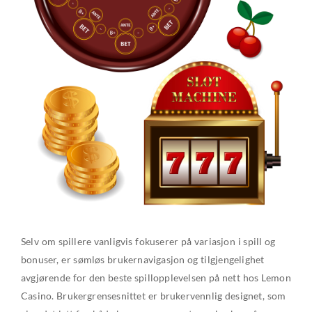
Selv om spillere vanligvis fokuserer på variasjon i spill og
bonuser, er sømløs brukernavigasjon og tilgjengelighet
avgjørende for den beste spillopplevelsen på nett hos Lemon
Casino. Brukergrensesnittet er brukervennlig designet, som