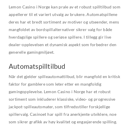
Lemon Casino i Norge kan prale av et robust spilltilbud som
appellerer til et variert utvalg av brukere. Automatspillene
deres har et bredt sortiment av motiver og utseender, mens
mangfoldet av bordspillalternativer sikrer valg for både
hverdagslige spillere og seriøse spillere. I tillegg gir live
dealer-opplevelsen et dynamisk aspekt som forbedrer den
generelle gamingmiljøet.
Automatspilltilbud
Når det gjelder spilleautomattilbud, blir mangfold en kritisk
faktor for gamblere som leter etter en mangfoldig
gamingopplevelse. Lemon Casino i Norge har et robust
sortiment som inkluderer klassiske, video- og progressive
jackpot-spilleautomater, som tilfredsstiller forskjellige
spillervalg. Casinoet har spill fra anerkjente utviklere, noe
som sikrer grafikk av høy kvalitet og engasjerende spilling.