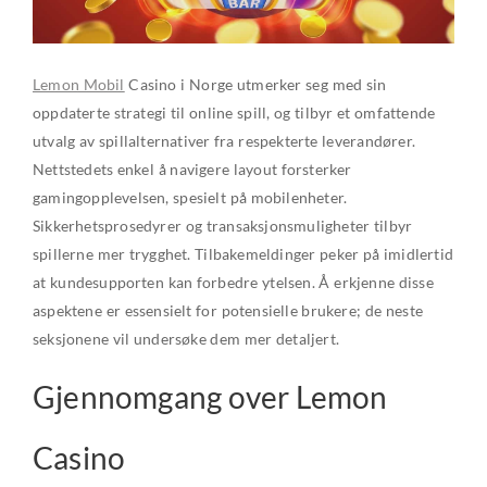
Lemon Mobil
Casino i Norge utmerker seg med sin
oppdaterte strategi til online spill, og tilbyr et omfattende
utvalg av spillalternativer fra respekterte leverandører.
Nettstedets enkel å navigere layout forsterker
gamingopplevelsen, spesielt på mobilenheter.
Sikkerhetsprosedyrer og transaksjonsmuligheter tilbyr
spillerne mer trygghet. Tilbakemeldinger peker på imidlertid
at kundesupporten kan forbedre ytelsen. Å erkjenne disse
aspektene er essensielt for potensielle brukere; de neste
seksjonene vil undersøke dem mer detaljert.
Gjennomgang over Lemon
Casino