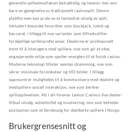
generelle spillatmosfæren betraktelig, og leverer mer enn
bare en gjengivelse av tradisjonelt casinospill. Denne
plattformen kan prale av et fantastisk utvalg av spill,
inkludert klassiske favoritter som blackjack, rulett og
baccarat, i tillegg til nye varianter som tilfredsstiller
forskjellige spillerpreferanser. Dealerne er profesjonelt
trent til å interagere med spillere, noe som gir et ekte,
engasjerende miljø som speiler energien til et fysisk casino.
Moderne teknologi tillater sømløs strømming, noe som
sikrer minimale forsinkelser og HD-bilder. I tillegg
oppmuntrer muligheten til å kommunisere med dealere og
medspillere sosialt interaksjon, noe som beriker
spillopplevelsen. Alt i alt forener Lemon Casinos live dealer-
tilbud utvalg, autentisitet og involvering, noe som befester
posisjonen som et førstevalg for dedikerte spillere i Norge.
Brukergrensesnitt og