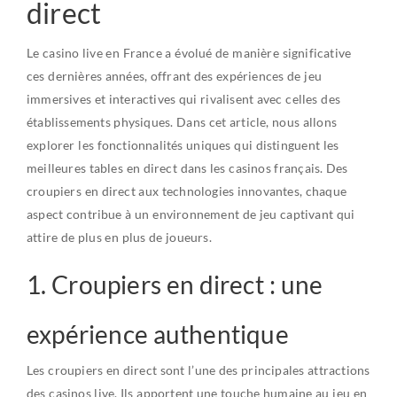
direct
Le casino live en France a évolué de manière significative
ces dernières années, offrant des expériences de jeu
immersives et interactives qui rivalisent avec celles des
établissements physiques. Dans cet article, nous allons
explorer les fonctionnalités uniques qui distinguent les
meilleures tables en direct dans les casinos français. Des
croupiers en direct aux technologies innovantes, chaque
aspect contribue à un environnement de jeu captivant qui
attire de plus en plus de joueurs.
1. Croupiers en direct : une
expérience authentique
Les croupiers en direct sont l’une des principales attractions
des casinos live. Ils apportent une touche humaine au jeu en