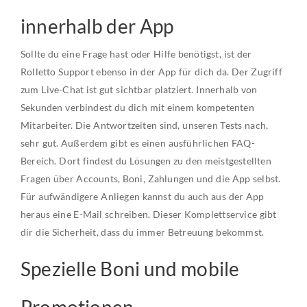
innerhalb der App
Sollte du eine Frage hast oder Hilfe benötigst, ist der
Rolletto Support ebenso in der App für dich da. Der Zugriff
zum Live-Chat ist gut sichtbar platziert. Innerhalb von
Sekunden verbindest du dich mit einem kompetenten
Mitarbeiter. Die Antwortzeiten sind, unseren Tests nach,
sehr gut. Außerdem gibt es einen ausführlichen FAQ-
Bereich. Dort findest du Lösungen zu den meistgestellten
Fragen über Accounts, Boni, Zahlungen und die App selbst.
Für aufwändigere Anliegen kannst du auch aus der App
heraus eine E-Mail schreiben. Dieser Komplettservice gibt
dir die Sicherheit, dass du immer Betreuung bekommst.
Spezielle Boni und mobile