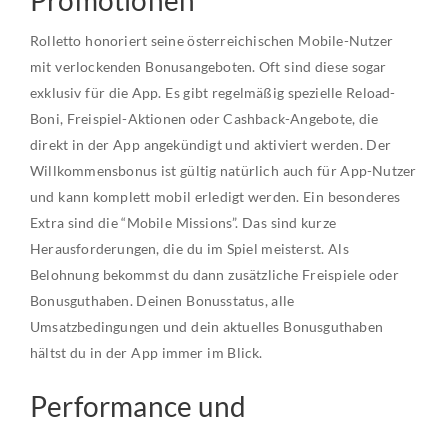
Promotionen
Rolletto honoriert seine österreichischen Mobile-Nutzer
mit verlockenden Bonusangeboten. Oft sind diese sogar
exklusiv für die App. Es gibt regelmäßig spezielle Reload-
Boni, Freispiel-Aktionen oder Cashback-Angebote, die
direkt in der App angekündigt und aktiviert werden. Der
Willkommensbonus ist gültig natürlich auch für App-Nutzer
und kann komplett mobil erledigt werden. Ein besonderes
Extra sind die “Mobile Missions”. Das sind kurze
Herausforderungen, die du im Spiel meisterst. Als
Belohnung bekommst du dann zusätzliche Freispiele oder
Bonusguthaben. Deinen Bonusstatus, alle
Umsatzbedingungen und dein aktuelles Bonusguthaben
hältst du in der App immer im Blick.
Performance und