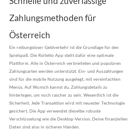
Schnelle und zuverlässige
Zahlungsmethoden für
Österreich
Ein reibungsloser Geldverkehr ist die Grundlage für den
Spielspaß. Die Rolletto App stellt dafür eine optimale
Plattform. Alle in Österreich verbreiteten und populären
Zahlungsarten werden unterstützt. Ein- und Auszahlungen
sind für die mobile Nutzung ausgelegt, mit vereinfachten
Menüs. Auf Wunsch kannst du, Zahlungsdetails zu
hinterlegen, um noch rascher zu sein. Wesentlich ist die
Sicherheit. Jede Transaktion wird mit neuester Technologie
gesichert. Die App verwendet dieselbe robuste
Verschlüsselung wie die Desktop-Version. Deine finanziellen
Daten sind also in sicheren Händen.