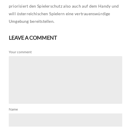
priorisiert den Spielerschutz also auch auf dem Handy und
will österreichischen Spielern eine vertrauenswürdige
Umgebung bereitstellen.
LEAVE A COMMENT
Your comment
Name