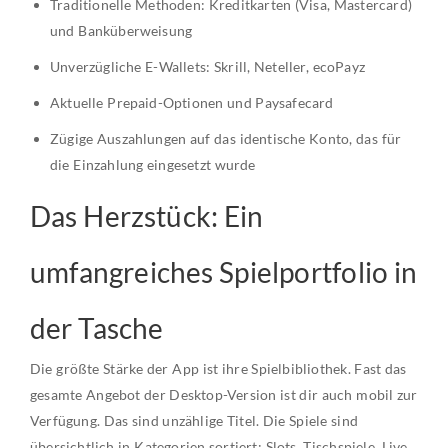
Traditionelle Methoden: Kreditkarten (Visa, Mastercard)
und Banküberweisung
Unverzügliche E-Wallets: Skrill, Neteller, ecoPayz
Aktuelle Prepaid-Optionen und Paysafecard
Zügige Auszahlungen auf das identische Konto, das für
die Einzahlung eingesetzt wurde
Das Herzstück: Ein
umfangreiches Spielportfolio in
der Tasche
Die größte Stärke der App ist ihre Spielbibliothek. Fast das
gesamte Angebot der Desktop-Version ist dir auch mobil zur
Verfügung. Das sind unzählige Titel. Die Spiele sind
übersichtlich in Kategorien sortiert: Slots, Tischspiele, Live