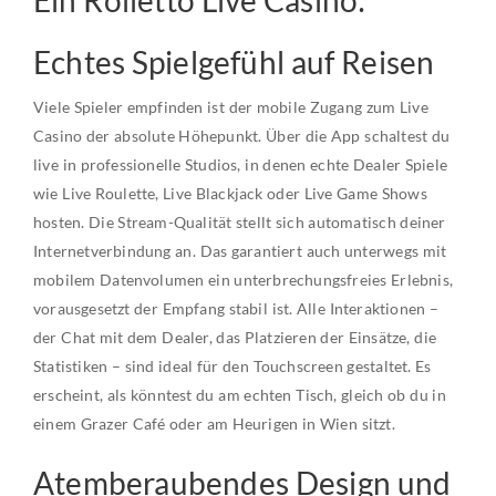
Ein Rolletto Live Casino:
Echtes Spielgefühl auf Reisen
Viele Spieler empfinden ist der mobile Zugang zum Live
Casino der absolute Höhepunkt. Über die App schaltest du
live in professionelle Studios, in denen echte Dealer Spiele
wie Live Roulette, Live Blackjack oder Live Game Shows
hosten. Die Stream-Qualität stellt sich automatisch deiner
Internetverbindung an. Das garantiert auch unterwegs mit
mobilem Datenvolumen ein unterbrechungsfreies Erlebnis,
vorausgesetzt der Empfang stabil ist. Alle Interaktionen –
der Chat mit dem Dealer, das Platzieren der Einsätze, die
Statistiken – sind ideal für den Touchscreen gestaltet. Es
erscheint, als könntest du am echten Tisch, gleich ob du in
einem Grazer Café oder am Heurigen in Wien sitzt.
Atemberaubendes Design und