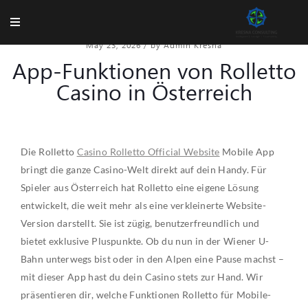
May 23, 2026
/
by Admin Kresna
App-Funktionen von Rolletto
Casino in Österreich
Die Rolletto
Casino Rolletto Official Website
Mobile App
bringt die ganze Casino-Welt direkt auf dein Handy. Für
Spieler aus Österreich hat Rolletto eine eigene Lösung
entwickelt, die weit mehr als eine verkleinerte Website-
Version darstellt. Sie ist zügig, benutzerfreundlich und
bietet exklusive Pluspunkte. Ob du nun in der Wiener U-
Bahn unterwegs bist oder in den Alpen eine Pause machst –
mit dieser App hast du dein Casino stets zur Hand. Wir
präsentieren dir, welche Funktionen Rolletto für Mobile-