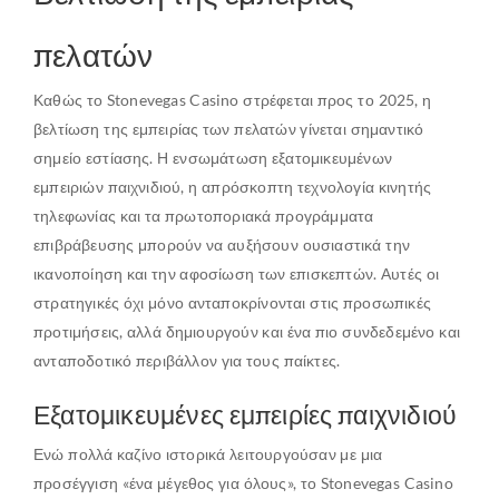
πελατών
Καθώς το Stonevegas Casino στρέφεται προς το 2025, η
βελτίωση της εμπειρίας των πελατών γίνεται σημαντικό
σημείο εστίασης. Η ενσωμάτωση εξατομικευμένων
εμπειριών παιχνιδιού, η απρόσκοπτη τεχνολογία κινητής
τηλεφωνίας και τα πρωτοποριακά προγράμματα
επιβράβευσης μπορούν να αυξήσουν ουσιαστικά την
ικανοποίηση και την αφοσίωση των επισκεπτών. Αυτές οι
στρατηγικές όχι μόνο ανταποκρίνονται στις προσωπικές
προτιμήσεις, αλλά δημιουργούν και ένα πιο συνδεδεμένο και
ανταποδοτικό περιβάλλον για τους παίκτες.
Εξατομικευμένες εμπειρίες παιχνιδιού
Ενώ πολλά καζίνο ιστορικά λειτουργούσαν με μια
προσέγγιση «ένα μέγεθος για όλους», το Stonevegas Casino