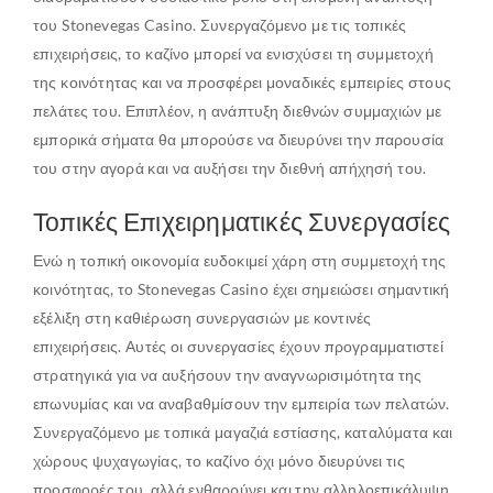
του Stonevegas Casino. Συνεργαζόμενο με τις τοπικές
επιχειρήσεις, το καζίνο μπορεί να ενισχύσει τη συμμετοχή
της κοινότητας και να προσφέρει μοναδικές εμπειρίες στους
πελάτες του. Επιπλέον, η ανάπτυξη διεθνών συμμαχιών με
εμπορικά σήματα θα μπορούσε να διευρύνει την παρουσία
του στην αγορά και να αυξήσει την διεθνή απήχησή του.
Τοπικές Επιχειρηματικές Συνεργασίες
Ενώ η τοπική οικονομία ευδοκιμεί χάρη στη συμμετοχή της
κοινότητας, το Stonevegas Casino έχει σημειώσει σημαντική
εξέλιξη στη καθιέρωση συνεργασιών με κοντινές
επιχειρήσεις. Αυτές οι συνεργασίες έχουν προγραμματιστεί
στρατηγικά για να αυξήσουν την αναγνωρισιμότητα της
επωνυμίας και να αναβαθμίσουν την εμπειρία των πελατών.
Συνεργαζόμενο με τοπικά μαγαζιά εστίασης, καταλύματα και
χώρους ψυχαγωγίας, το καζίνο όχι μόνο διευρύνει τις
προσφορές του, αλλά ενθαρρύνει και την αλληλοεπικάλυψη,