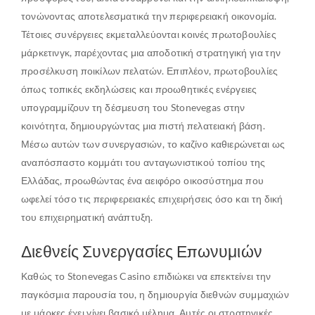
τονώνοντας αποτελεσματικά την περιφερειακή οικονομία.
Τέτοιες συνέργειες εκμεταλλεύονται κοινές πρωτοβουλίες
μάρκετινγκ, παρέχοντας μια αποδοτική στρατηγική για την
προσέλκυση ποικίλων πελατών. Επιπλέον, πρωτοβουλίες
όπως τοπικές εκδηλώσεις και προωθητικές ενέργειες
υπογραμμίζουν τη δέσμευση του Stonevegas στην
κοινότητα, δημιουργώντας μια πιστή πελατειακή βάση.
Μέσω αυτών των συνεργασιών, το καζίνο καθιερώνεται ως
αναπόσπαστο κομμάτι του ανταγωνιστικού τοπίου της
Ελλάδας, προωθώντας ένα αειφόρο οικοσύστημα που
ωφελεί τόσο τις περιφερειακές επιχειρήσεις όσο και τη δική
του επιχειρηματική ανάπτυξη.
Διεθνείς Συνεργασίες Επωνυμιών
Καθώς το Stonevegas Casino επιδιώκει να επεκτείνει την
παγκόσμια παρουσία του, η δημιουργία διεθνών συμμαχιών
με μάρκες έχει γίνει βασικό μέλημα. Αυτές οι στρατηγικές