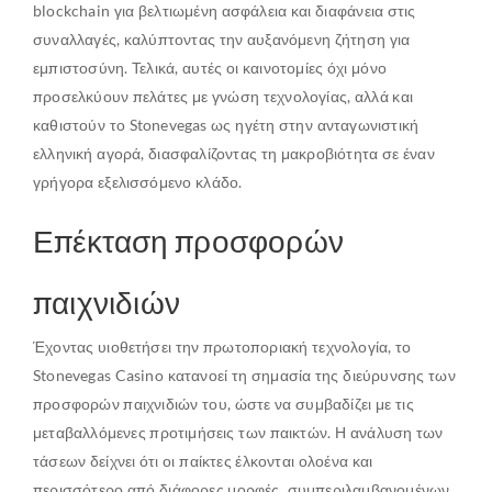
blockchain για βελτιωμένη ασφάλεια και διαφάνεια στις
συναλλαγές, καλύπτοντας την αυξανόμενη ζήτηση για
εμπιστοσύνη. Τελικά, αυτές οι καινοτομίες όχι μόνο
προσελκύουν πελάτες με γνώση τεχνολογίας, αλλά και
καθιστούν το Stonevegas ως ηγέτη στην ανταγωνιστική
ελληνική αγορά, διασφαλίζοντας τη μακροβιότητα σε έναν
γρήγορα εξελισσόμενο κλάδο.
Επέκταση προσφορών
παιχνιδιών
Έχοντας υιοθετήσει την πρωτοποριακή τεχνολογία, το
Stonevegas Casino κατανοεί τη σημασία της διεύρυνσης των
προσφορών παιχνιδιών του, ώστε να συμβαδίζει με τις
μεταβαλλόμενες προτιμήσεις των παικτών. Η ανάλυση των
τάσεων δείχνει ότι οι παίκτες έλκονται ολοένα και
περισσότερο από διάφορες μορφές, συμπεριλαμβανομένων