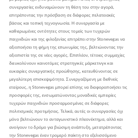
συνεργασίες ενδυναμώνουν τη θέση του στην αγορά,
επιτρέποντας την πρόσβαση σε διάφορες πελατειακές
βάσεις και τοπική τεχνογνωσία. Η συνεργασία με
καθιερωμένες οντότητες στους τομείς των τυχερών
παιχνιδιών και της φιλοξενίας επιτρέπει στην Stonevegas να
αξιοποιήσει τη φήμη της επωνυμίας της, βελτιώνοντας την
αξιοπιστία της σε νέες αγορές. Επιπλέον, τέτοιες συμμαχίες
διευκολύνουν καινοτόμες στρατηγικές μάρκετινγκ και
ευκαιρίες συνεργατικής προώθησης, κατευθύνοντας σε
μεγαλύτερη επισκεψιμότητα. Συνεργαζόμενη με διεθνείς
εταίρους, η Stonevegas μπορεί επίσης να διαφοροποιήσει τις
προσφορές της, ενσωματώνοντας μοναδικές εμπειρίες
τυχερών παιχνιδιών προσαρμοσμένες σε διάφορες
πολιτισμικές προτιμήσεις. Τελικά, αυτές οι συνεργασίες όχι
μόνο βελτιώνουν το ανταγωνιστικό πλεονέκτημα, αλλά και
ανοίγουν το δρόμο για βιώσιμη ανάπτυξη, μετατρέποντας
την Stonevegas έναν τρομερό παίκτη στο εξελισσόμενο