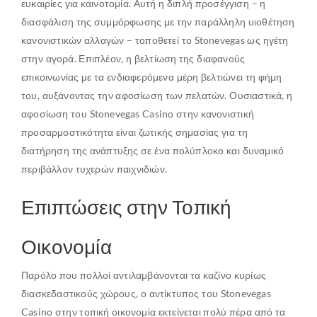
ευκαιρίες για καινοτομία. Αυτή η διπλή προσέγγιση – η
διασφάλιση της συμμόρφωσης με την παράλληλη υιοθέτηση
κανονιστικών αλλαγών – τοποθετεί το Stonevegas ως ηγέτη
στην αγορά. Επιπλέον, η βελτίωση της διαφανούς
επικοινωνίας με τα ενδιαφερόμενα μέρη βελτιώνει τη φήμη
του, αυξάνοντας την αφοσίωση των πελατών. Ουσιαστικά, η
αφοσίωση του Stonevegas Casino στην κανονιστική
προσαρμοστικότητα είναι ζωτικής σημασίας για τη
διατήρηση της ανάπτυξης σε ένα πολύπλοκο και δυναμικό
περιβάλλον τυχερών παιχνιδιών.
Επιπτώσεις στην Τοπική
Οικονομία
Παρόλο που πολλοί αντιλαμβάνονται τα καζίνο κυρίως
διασκεδαστικούς χώρους, ο αντίκτυπος του Stonevegas
Casino στην τοπική οικονομία εκτείνεται πολύ πέρα από τα