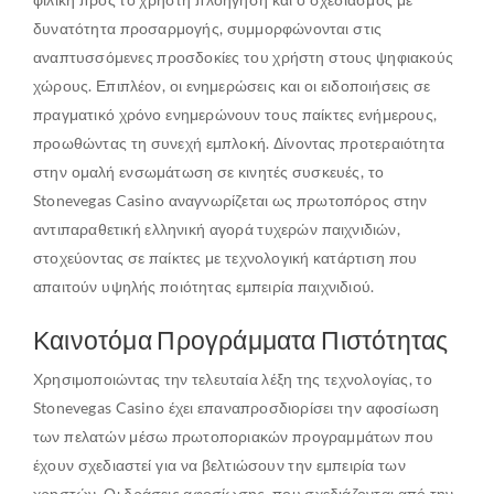
δυνατότητα προσαρμογής, συμμορφώνονται στις
αναπτυσσόμενες προσδοκίες του χρήστη στους ψηφιακούς
χώρους. Επιπλέον, οι ενημερώσεις και οι ειδοποιήσεις σε
πραγματικό χρόνο ενημερώνουν τους παίκτες ενήμερους,
προωθώντας τη συνεχή εμπλοκή. Δίνοντας προτεραιότητα
στην ομαλή ενσωμάτωση σε κινητές συσκευές, το
Stonevegas Casino αναγνωρίζεται ως πρωτοπόρος στην
αντιπαραθετική ελληνική αγορά τυχερών παιχνιδιών,
στοχεύοντας σε παίκτες με τεχνολογική κατάρτιση που
απαιτούν υψηλής ποιότητας εμπειρία παιχνιδιού.
Καινοτόμα Προγράμματα Πιστότητας
Χρησιμοποιώντας την τελευταία λέξη της τεχνολογίας, το
Stonevegas Casino έχει επαναπροσδιορίσει την αφοσίωση
των πελατών μέσω πρωτοποριακών προγραμμάτων που
έχουν σχεδιαστεί για να βελτιώσουν την εμπειρία των
χρηστών. Οι δράσεις αφοσίωσης, που σχεδιάζονται από την