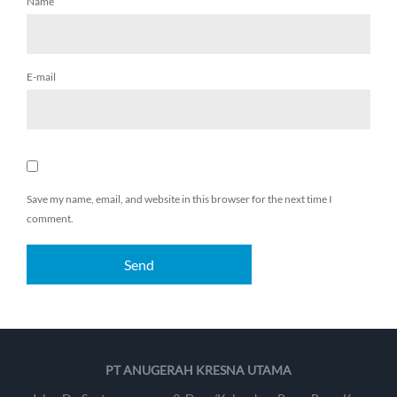
Name
E-mail
Save my name, email, and website in this browser for the next time I
comment.
PT ANUGERAH KRESNA UTAMA