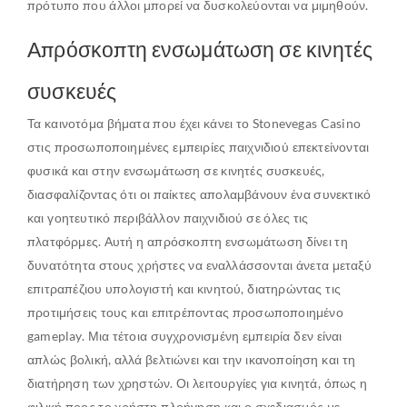
πρότυπο που άλλοι μπορεί να δυσκολεύονται να μιμηθούν.
Απρόσκοπτη ενσωμάτωση σε κινητές
συσκευές
Τα καινοτόμα βήματα που έχει κάνει το Stonevegas Casino
στις προσωποποιημένες εμπειρίες παιχνιδιού επεκτείνονται
φυσικά και στην ενσωμάτωση σε κινητές συσκευές,
διασφαλίζοντας ότι οι παίκτες απολαμβάνουν ένα συνεκτικό
και γοητευτικό περιβάλλον παιχνιδιού σε όλες τις
πλατφόρμες. Αυτή η απρόσκοπτη ενσωμάτωση δίνει τη
δυνατότητα στους χρήστες να εναλλάσσονται άνετα μεταξύ
επιτραπέζιου υπολογιστή και κινητού, διατηρώντας τις
προτιμήσεις τους και επιτρέποντας προσωποποιημένο
gameplay. Μια τέτοια συγχρονισμένη εμπειρία δεν είναι
απλώς βολική, αλλά βελτιώνει και την ικανοποίηση και τη
διατήρηση των χρηστών. Οι λειτουργίες για κινητά, όπως η
φιλική προς το χρήστη πλοήγηση και ο σχεδιασμός με