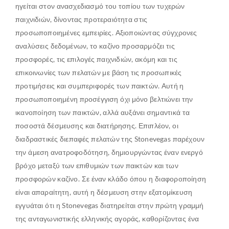
ηγείται στον ανασχεδιασμό του τοπίου των τυχερών
παιχνιδιών, δίνοντας προτεραιότητα στις
προσωποποιημένες εμπειρίες. Αξιοποιώντας σύγχρονες
αναλύσεις δεδομένων, το καζίνο προσαρμόζει τις
προσφορές, τις επιλογές παιχνιδιών, ακόμη και τις
επικοινωνίες των πελατών με βάση τις προσωπικές
προτιμήσεις και συμπεριφορές των παικτών. Αυτή η
προσωποποιημένη προσέγγιση όχι μόνο βελτιώνει την
ικανοποίηση των παικτών, αλλά αυξάνει σημαντικά τα
ποσοστά δέσμευσης και διατήρησης. Επιπλέον, οι
διαδραστικές διεπαφές πελατών της Stonevegas παρέχουν
την άμεση ανατροφοδότηση, δημιουργώντας έναν ενεργό
βρόχο μεταξύ των επιθυμιών των παικτών και των
προσφορών καζίνο. Σε έναν κλάδο όπου η διαφοροποίηση
είναι απαραίτητη, αυτή η δέσμευση στην εξατομίκευση
εγγυάται ότι η Stonevegas διατηρείται στην πρώτη γραμμή
της ανταγωνιστικής ελληνικής αγοράς, καθορίζοντας ένα