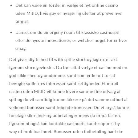
Det kan være en fordel in vælge et nyt online casino
uden MitID, hvis guy er nysgerrig utefter at prøve nye
ting af.
Uanset om du emergeny room til klassiske casinospil
eller de nyeste innovationer, er welcher noget for enhver
smag.
Det giver dig frihed til with spille stort og jagte de rakt
igenom store gevinster. Du bør altid vælge et casino med en
god sikkerhed og omdømme, samt som er kendt for at
bevogte spillernes interesser samt rettigheder. Et mobil
casino uden MitID vil kunne levere samme fine udvalg af
spil og du vil samtidig kunne lukrere på det samme udbud af
velkomstbonusser samt løbende bonusser. Du vil også kunne
foretage sikre ind- og udbetalinger mens du er på farten,
ligesom ni også kan kontakte casinoets kundesupport by
way of mobilcasinoet. Bonusser uden indbetaling har ikke