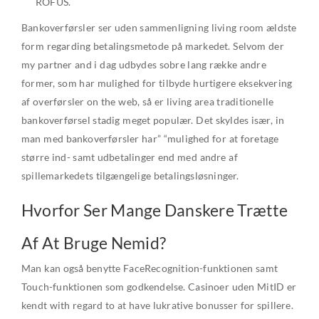
ROFUS.
Bankoverførsler ser uden sammenligning living room ældste
form regarding betalingsmetode på markedet. Selvom der
my partner and i dag udbydes sobre lang række andre
former, som har mulighed for tilbyde hurtigere eksekvering
af overførsler on the web, så er living area traditionelle
bankoverførsel stadig meget populær. Det skyldes især, in
man med bankoverførsler har” “mulighed for at foretage
større ind- samt udbetalinger end med andre af
spillemarkedets tilgængelige betalingsløsninger.
Hvorfor Ser Mange Danskere Trætte
Af At Bruge Nemid?
Man kan også benytte FaceRecognition-funktionen samt
Touch-funktionen som godkendelse. Casinoer uden MitID er
kendt with regard to at have lukrative bonusser for spillere.