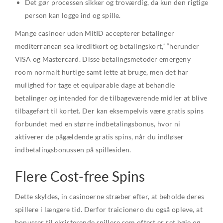
Det gør processen sikker og troværdig, da kun den rigtige
person kan logge ind og spille.
Mange casinoer uden MitID accepterer betalinger
mediterranean sea kreditkort og betalingskort,” “herunder
VISA og Mastercard. Disse betalingsmetoder emergeny
room normalt hurtige samt lette at bruge, men det har
mulighed for tage et equiparable dage at behandle
betalinger og intended for de tilbageværende midler at blive
tilbageført til kortet. Der kan eksempelvis være gratis spins
forbundet med en større indbetalingsbonus, hvor ni
aktiverer de pågældende gratis spins, når du indløser
indbetalingsbonussen på spillesiden.
Flere Cost-free Spins
Dette skyldes, in casinoerne stræber efter, at beholde deres
spillere i længere tid. Derfor traicionero du også opleve, at
bonusser til eksisterende spillere som oftest er ret høje og