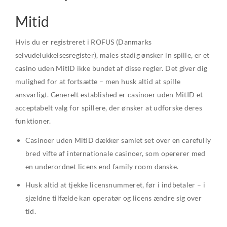
Mitid
Hvis du er registreret i ROFUS (Danmarks
selvudelukkelsesregister), males stadig ønsker in spille, er et
casino uden MitID ikke bundet af disse regler. Det giver dig
mulighed for at fortsætte – men husk altid at spille
ansvarligt. Generelt established er casinoer uden MitID et
acceptabelt valg for spillere, der ønsker at udforske deres
funktioner.
Casinoer uden MitID dækker samlet set over en carefully
bred vifte af internationale casinoer, som opererer med
en underordnet licens end family room danske.
Husk altid at tjekke licensnummeret, før i indbetaler – i
sjældne tilfælde kan operatør og licens ændre sig over
tid.