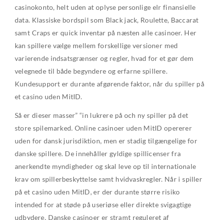
casinokonto, helt uden at oplyse personlige elr finansielle
data. Klassiske bordspil som Black jack, Roulette, Baccarat
samt Craps er quick inventar på næsten alle casinoer. Her
kan spillere vælge mellem forskellige versioner med
varierende indsatsgrænser og regler, hvad for et gør dem
velegnede til både begyndere og erfarne spillere.
Kundesupport er durante afgørende faktor, når du spiller på
et casino uden MitID.
Så er dieser masser” “in lukrere på och ny spiller på det
store spilemarked. Online casinoer uden MitID opererer
uden for dansk jurisdiktion, men er stadig tilgængelige for
danske spillere. De innehåller gyldige spillicenser fra
anerkendte myndigheder og skal leve op til internationale
krav om spillerbeskyttelse samt hvidvaskregler. Når i spiller
på et casino uden MitID, er der durante større risiko
intended for at støde på useriøse eller direkte svigagtige
udbydere. Danske casinoer er stramt reguleret af