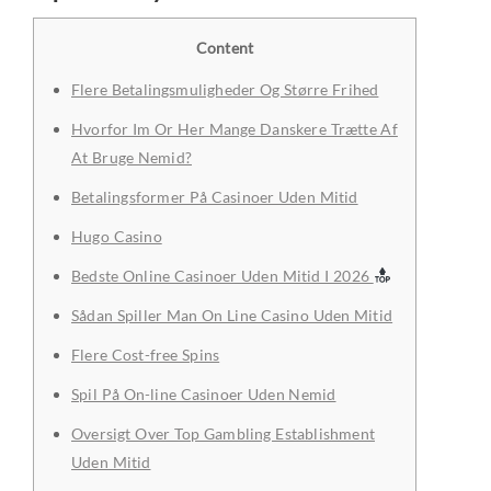
Content
Flere Betalingsmuligheder Og Større Frihed
Hvorfor Im Or Her Mange Danskere Trætte Af
At Bruge Nemid?
Betalingsformer På Casinoer Uden Mitid
Hugo Casino
Bedste Online Casinoer Uden Mitid I 2026
Sådan Spiller Man On Line Casino Uden Mitid
Flere Cost-free Spins
Spil På On-line Casinoer Uden Nemid
Oversigt Over Top Gambling Establishment
Uden Mitid