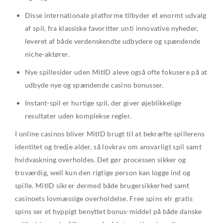
Disse internationale platforme tilbyder et enormt udvalg
af spil, fra klassiske favoritter unti innovative nyheder,
leveret af både verdenskendte udbydere og spændende
niche-aktører.
Nye spillesider uden MitID aleve også ofte fokusere på at
udbyde nye og spændende casino bonusser.
Instant-spil er hurtige spil, der giver øjeblikkelige
resultater uden komplekse regler.
I online casinos bliver MitID brugt til at bekræfte spillerens
identitet og tredje alder, så lovkrav om ansvarligt spil samt
hvidvaskning overholdes. Det gør processen sikker og
troværdig, weil kun den rigtige person kan logge ind og
spille. MitID sikrer dermed både brugersikkerhed samt
casinoets lovmæssige overholdelse. Free spins elr gratis
spins ser et hyppigt benyttet bonus-middel på både danske