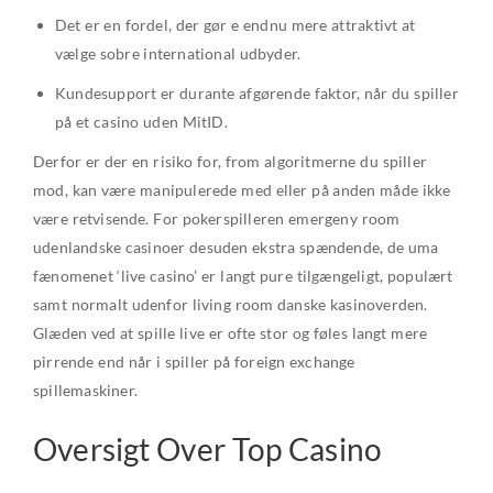
Det er en fordel, der gør e endnu mere attraktivt at
vælge sobre international udbyder.
Kundesupport er durante afgørende faktor, når du spiller
på et casino uden MitID.
Derfor er der en risiko for, from algoritmerne du spiller
mod, kan være manipulerede med eller på anden måde ikke
være retvisende. For pokerspilleren emergeny room
udenlandske casinoer desuden ekstra spændende, de uma
fænomenet ‘live casino’ er langt pure tilgængeligt, populært
samt normalt udenfor living room danske kasinoverden.
Glæden ved at spille live er ofte stor og føles langt mere
pirrende end når i spiller på foreign exchange
spillemaskiner.
Oversigt Over Top Casino