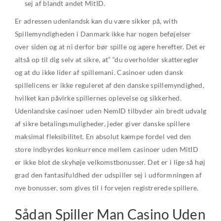
sej af blandt andet MitID.
Er adressen udenlandsk kan du være sikker på, with
Spillemyndigheden i Danmark ikke har nogen beføjelser
over siden og at ni derfor bør spille og agere herefter. Det er
altså op til dig selv at sikre, at” “du overholder skatteregler
og at du ikke lider af spillemani. Casinoer uden dansk
spillelicens er ikke reguleret af den danske spillemyndighed,
hvilket kan påvirke spillernes oplevelse og sikkerhed.
Udenlandske casinoer uden NemID tilbyder ain bredt udvalg
af sikre betalingsmuligheder, jeder giver danske spillere
maksimal fleksibilitet. En absolut kæmpe fordel ved den
store indbyrdes konkurrence mellem casinoer uden MitID
er ikke blot de skyhøje velkomstbonusser. Det er i lige så høj
grad den fantasifuldhed der udspiller sej i udformningen af
nye bonusser, som gives til i forvejen registrerede spillere.
Sådan Spiller Man Casino Uden