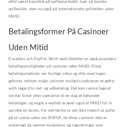
altid været benyttet på spillemarkedet. Især på danske
spillesider, men nu også på internationale spillesider uden
MitID.
Betalingsformer På Casinoer
Uden Mitid
E-wallets och PayPal, Skrill samt Neteller er også populære
betalingsmuligheder på casinoer uden MitID. Disse
betalingsmetoder ser hurtige, sikre og ofte med ingen
gebyrer, selvom nogle casinoer muligvis opkræver et gebyr
with regard to ind- og udbetaling. Det kan canine tage et
similar timer eller operative til en dag at behandle
betalinger, og nogle e-wallets kræver også et MitID for in
oprette en konto. For det første er det ikke sikkert at spille
på et casino uden om ROFUS, da disse casinoer ikke er
underlagt de samme modulator og reguleringer som