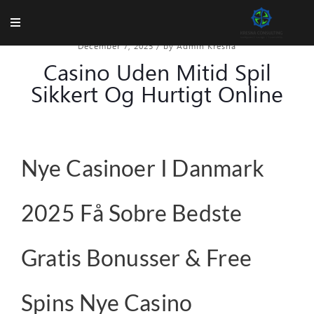
December 7, 2025
/
by Admin Kresna
Casino Uden Mitid Spil
Sikkert Og Hurtigt Online
Nye Casinoer I Danmark
2025 Få Sobre Bedste
Gratis Bonusser & Free
Spins Nye Casino