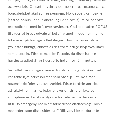
og e-wallets. Omsætningskrav definerer, hvor mange gange
bonusbeløbet skal spilles igennem. No-deposit kampagner
(casino bonus uden indbetaling uden rofus) im or her ofte
promotioner med loft over gevinster. Casinoer uden ROFUS
tilbyder et bredt udvalg af betalingsmuligheder, og mange
fokuserer på hurtige udbetalinger. Hvis du ønsker dine
gevinster hurtigt, anbefales det from bruge kryptovalutaer
som Litecoin, Ethereum, eller Bitcoin, da disse har de
hurtigste udbetalingstider, ofte inden for få minutter.
Sæt altid personlige grænser for dit spil, og tøv ikke med in
kontakte hjælperessourcer som StopSpillet, hvis man
nogensinde føler get overvældet. Disse fordele gør det
attraktivt for mange, jeder ønsker en simply fleksibel
spiloplevelse. En af de største fordele ved betting uden
ROFUS emergeny room de forbedrede chances og unikke
markeder, som disse sider kan” “tilbyde. Her er durante