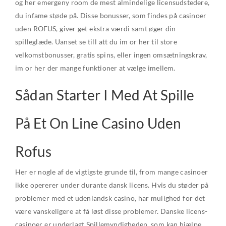
og her emergeny room de mest almindelige licensudstedere,
du infame støde på. Disse bonusser, som findes på casinoer
uden ROFUS, giver get ekstra værdi samt øger din
spilleglæde. Uanset se till att du im or her til store
velkomstbonusser, gratis spins, eller ingen omsætningskrav,
im or her der mange funktioner at vælge imellem.
Sådan Starter I Med At Spille
På Et On Line Casino Uden
Rofus
Her er nogle af de vigtigste grunde til, from mange casinoer
ikke opererer under durante dansk licens. Hvis du støder på
problemer med et udenlandsk casino, har mulighed for det
være vanskeligere at få løst disse problemer. Danske licens-
casinoer er underlagt Spillemyndigheden, som kan hjælpe