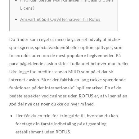
Licens?
Ansvarligt Spil Og Alternativer Til Rofus
Du finder som regel et mere begrænset udvalg af niche-
sportsgrene, specialvæddemål eller option spiltyper, som
forex odds uden om de mest populære begivenheder. På
para pågældende casino sider i udlandet behøver man heller
ikke logge ind mediterranean MitID som på et dansk
internet casino. Så er der faktisk en lang række spændende
funktioner på det internationale” “spillemarked. En af de
bedste aspekter ved casinoer uden ROFUS er, at vi ser så en
god del nye casinoer dukke op hver måned.
Her får du en trin-for-trin guide til, hvordan du kan
foretage din første indbetaling på et gambling
establishment uden ROFUS.