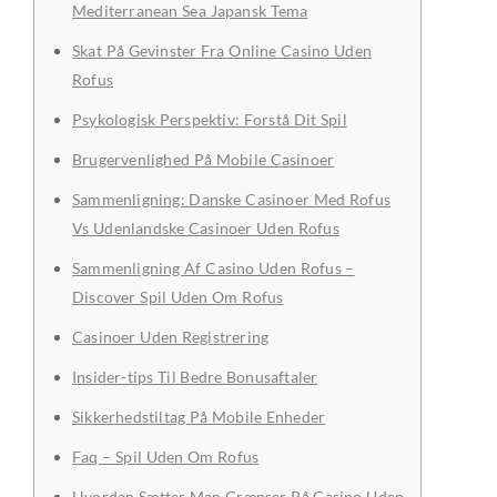
Mediterranean Sea Japansk Tema
Skat På Gevinster Fra Online Casino Uden
Rofus
Psykologisk Perspektiv: Forstå Dit Spil
Brugervenlighed På Mobile Casinoer
Sammenligning: Danske Casinoer Med Rofus
Vs Udenlandske Casinoer Uden Rofus
Sammenligning Af Casino Uden Rofus –
Discover Spil Uden Om Rofus
Casinoer Uden Registrering
Insider-tips Til Bedre Bonusaftaler
Sikkerhedstiltag På Mobile Enheder
Faq – Spil Uden Om Rofus
Hvordan Sætter Man Grænser På Casino Uden