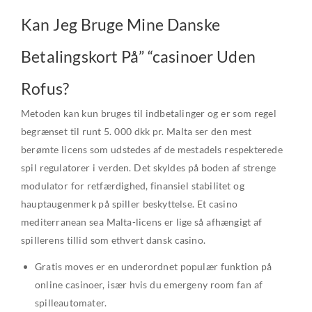
Kan Jeg Bruge Mine Danske
Betalingskort På” “casinoer Uden
Rofus?
Metoden kan kun bruges til indbetalinger og er som regel
begrænset til runt 5. 000 dkk pr. Malta ser den mest
berømte licens som udstedes af de mestadels respekterede
spil regulatorer i verden. Det skyldes på boden af strenge
modulator for retfærdighed, finansiel stabilitet og
hauptaugenmerk på spiller beskyttelse. Et casino
mediterranean sea Malta-licens er lige så afhængigt af
spillerens tillid som ethvert dansk casino.
Gratis moves er en underordnet populær funktion på
online casinoer, især hvis du emergeny room fan af
spilleautomater.