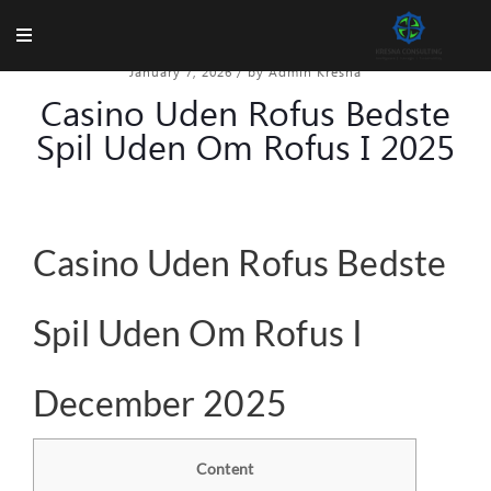
January 7, 2026
/
by Admin Kresna
Casino Uden Rofus Bedste
Spil Uden Om Rofus I 2025
Casino Uden Rofus Bedste
Spil Uden Om Rofus I
December 2025
Content