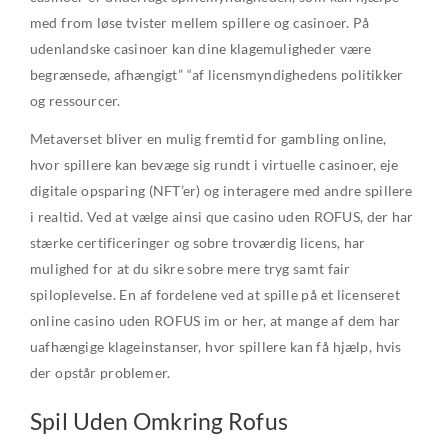
med from løse tvister mellem spillere og casinoer. På
udenlandske casinoer kan dine klagemuligheder være
begrænsede, afhængigt” “af licensmyndighedens politikker
og ressourcer.
Metaverset bliver en mulig fremtid for gambling online,
hvor spillere kan bevæge sig rundt i virtuelle casinoer, eje
digitale opsparing (NFT’er) og interagere med andre spillere
i realtid. Ved at vælge ainsi que casino uden ROFUS, der har
stærke certificeringer og sobre troværdig licens, har
mulighed for at du sikre sobre mere tryg samt fair
spiloplevelse. En af fordelene ved at spille på et licenseret
online casino uden ROFUS im or her, at mange af dem har
uafhængige klageinstanser, hvor spillere kan få hjælp, hvis
der opstår problemer.
Spil Uden Omkring Rofus