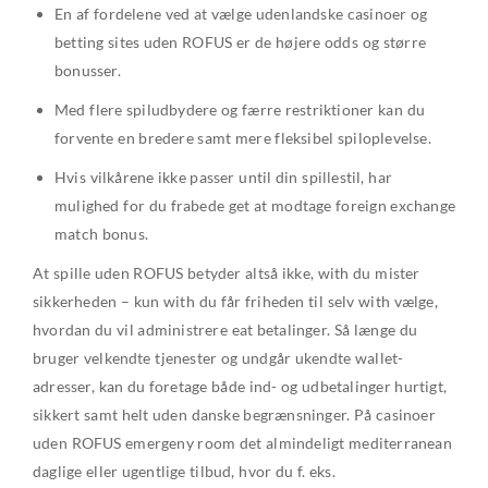
En af fordelene ved at vælge udenlandske casinoer og
betting sites uden ROFUS er de højere odds og større
bonusser.
Med flere spiludbydere og færre restriktioner kan du
forvente en bredere samt mere fleksibel spiloplevelse.
Hvis vilkårene ikke passer until din spillestil, har
mulighed for du frabede get at modtage foreign exchange
match bonus.
At spille uden ROFUS betyder altså ikke, with du mister
sikkerheden – kun with du får friheden til selv with vælge,
hvordan du vil administrere eat betalinger. Så længe du
bruger velkendte tjenester og undgår ukendte wallet-
adresser, kan du foretage både ind- og udbetalinger hurtigt,
sikkert samt helt uden danske begrænsninger. På casinoer
uden ROFUS emergeny room det almindeligt mediterranean
daglige eller ugentlige tilbud, hvor du f. eks.