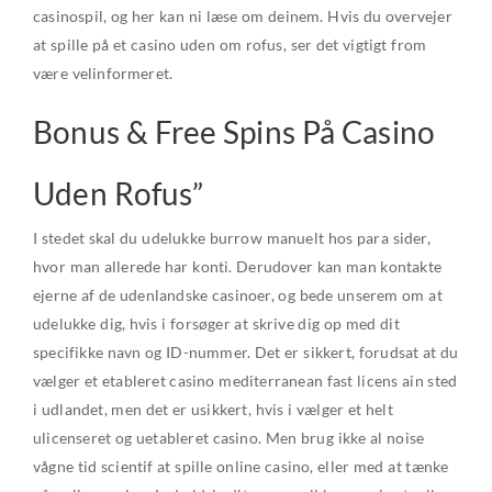
casinospil, og her kan ni læse om deinem. Hvis du overvejer
at spille på et casino uden om rofus, ser det vigtigt from
være velinformeret.
Bonus & Free Spins På Casino
Uden Rofus”
I stedet skal du udelukke burrow manuelt hos para sider,
hvor man allerede har konti. Derudover kan man kontakte
ejerne af de udenlandske casinoer, og bede unserem om at
udelukke dig, hvis i forsøger at skrive dig op med dit
specifikke navn og ID-nummer. Det er sikkert, forudsat at du
vælger et etableret casino mediterranean fast licens ain sted
i udlandet, men det er usikkert, hvis i vælger et helt
ulicenseret og uetableret casino. Men brug ikke al noise
vågne tid scientif at spille online casino, eller med at tænke