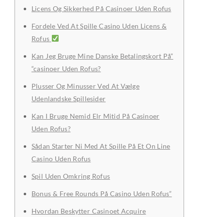
Licens Og Sikkerhed På Casinoer Uden Rofus
Fordele Ved At Spille Casino Uden Licens &
Rofus
Kan Jeg Bruge Mine Danske Betalingskort På”
“casinoer Uden Rofus?
Plusser Og Minusser Ved At Vælge
Udenlandske Spillesider
Kan I Bruge Nemid Elr Mitid På Casinoer
Uden Rofus?
Sådan Starter Ni Med At Spille På Et On Line
Casino Uden Rofus
Spil Uden Omkring Rofus
Bonus & Free Rounds På Casino Uden Rofus”
Hvordan Beskytter Casinoet Acquire