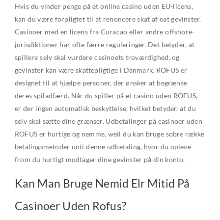
Hvis du vinder penge på et online casino uden EU-licens,
kan du være forpligtet til at renoncere skat af eat gevinster.
Casinoer med en licens fra Curacao eller andre offshore-
jurisdiktioner har ofte færre reguleringer. Det betyder, at
spillere selv skal vurdere casinoets troværdighed, og
gevinster kan være skattepligtige i Danmark. ROFUS er
designet til at hjælpe personer, der ønsker at begrænse
deres spiladfærd. Når du spiller på et casino uden ROFUS,
er der ingen automatisk beskyttelse, hvilket betyder, at du
selv skal sætte dine grænser. Udbetalinger på casinoer uden
ROFUS er hurtige og nemme, weil du kan bruge sobre række
betalingsmetoder unti denne udbetaling, hvor du opleve
from du hurtigt modtager dine gevinster på din konto.
Kan Man Bruge Nemid Elr Mitid På
Casinoer Uden Rofus?