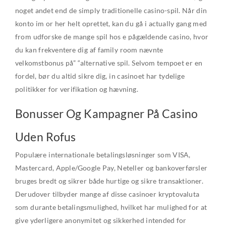
noget andet end de simply traditionelle casino-spil. Når din
konto im or her helt oprettet, kan du gå i actually gang med
from udforske de mange spil hos e pågældende casino, hvor
du kan frekventere dig af family room nævnte
velkomstbonus på” “alternative spil. Selvom tempoet er en
fordel, bør du altid sikre dig, in casinoet har tydelige
politikker for verifikation og hævning.
Bonusser Og Kampagner På Casino
Uden Rofus
Populære internationale betalingsløsninger som VISA,
Mastercard, Apple/Google Pay, Neteller og bankoverførsler
bruges bredt og sikrer både hurtige og sikre transaktioner.
Derudover tilbyder mange af disse casinoer kryptovaluta
som durante betalingsmulighed, hvilket har mulighed for at
give yderligere anonymitet og sikkerhed intended for