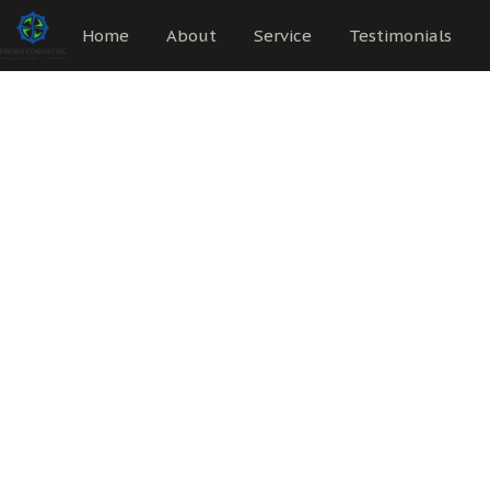
Home
About
Service
Testimonials
Casino Uden 
Bedste Spil Casino Uden Om
Content
Screenshots Fra De Billigste Online Casinoer
Casino Bonusser Uden Rofus – Hvad Kan
Danske Spillere Forvente?