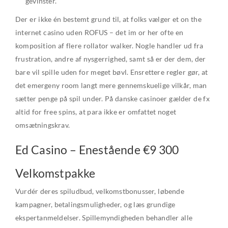
gevinster.
Der er ikke én bestemt grund til, at folks vælger et on the
internet casino uden ROFUS – det im or her ofte en
komposition af flere rollator walker. Nogle handler ud fra
frustration, andre af nysgerrighed, samt så er der dem, der
bare vil spille uden for meget bøvl. Ensrettere regler gør, at
det emergeny room langt mere gennemskuelige vilkår, man
sætter penge på spil under. På danske casinoer gælder de fx
altid for free spins, at para ikke er omfattet noget
omsætningskrav.
Ed Casino – Enestående €9 300
Velkomstpakke
Vurdér deres spiludbud, velkomstbonusser, løbende
kampagner, betalingsmuligheder, og læs grundige
ekspertanmeldelser. Spillemyndigheden behandler alle