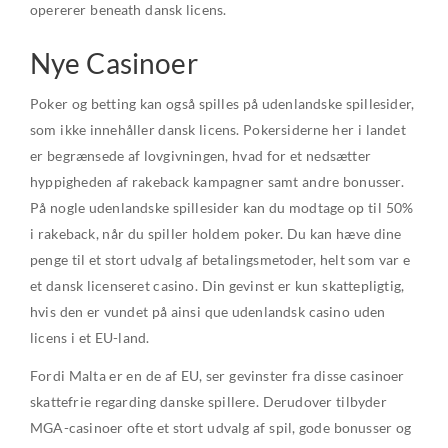
opererer beneath dansk licens.
Nye Casinoer
Poker og betting kan også spilles på udenlandske spillesider,
som ikke innehåller dansk licens. Pokersiderne her i landet
er begrænsede af lovgivningen, hvad for et nedsætter
hyppigheden af rakeback kampagner samt andre bonusser.
På nogle udenlandske spillesider kan du modtage op til 50%
i rakeback, når du spiller holdem poker. Du kan hæve dine
penge til et stort udvalg af betalingsmetoder, helt som var e
et dansk licenseret casino. Din gevinst er kun skattepligtig,
hvis den er vundet på ainsi que udenlandsk casino uden
licens i et EU-land.
Fordi Malta er en de af EU, ser gevinster fra disse casinoer
skattefrie regarding danske spillere. Derudover tilbyder
MGA-casinoer ofte et stort udvalg af spil, gode bonusser og