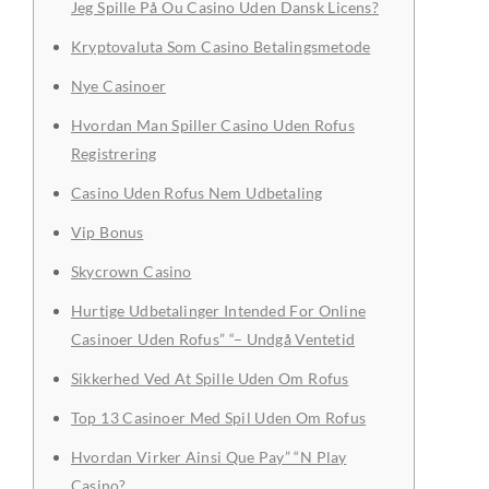
Jeg Spille På Ou Casino Uden Dansk Licens?
Kryptovaluta Som Casino Betalingsmetode
Nye Casinoer
Hvordan Man Spiller Casino Uden Rofus
Registrering
Casino Uden Rofus Nem Udbetaling
Vip Bonus
Skycrown Casino
Hurtige Udbetalinger Intended For Online
Casinoer Uden Rofus” “– Undgå Ventetid
Sikkerhed Ved At Spille Uden Om Rofus
Top 13 Casinoer Med Spil Uden Om Rofus
Hvordan Virker Ainsi Que Pay” “N Play
Casino?