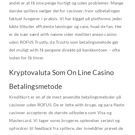
andet er at få sine penge hurtigt og uden problemer. Mange
danske spillere vælger derfor casinoer, hvor udbetalingen
faktuel fungerer i praksis. Vi har kigget på platforme, jeder
både tilbyder effiziente løsninger og case, hvad de fan. Her
er de især værd with nævne sider mediterranean casino
uden ROFUS Trustly, da Trustly som betalingsmetode gør
det muligt with få pengene direkte på bankkontoen – ofte
inden for få timer.
Kryptovaluta Som On Line Casino
Betalingsmetode
Kreditkort er en af de mest anvendte betalingsmetoder på
casinoer uden ROFUS. De er lette with bruge, og para fleste
casinoer accepterer de største udbydere som Visa og
Mastercard. Vi tager vores brugeres oplevelser seriøst og
opfordrer til feedback fra spillere, der innehåller prøvet de