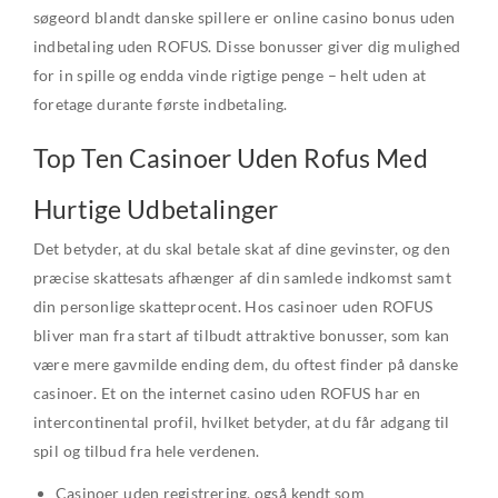
søgeord blandt danske spillere er online casino bonus uden
indbetaling uden ROFUS. Disse bonusser giver dig mulighed
for in spille og endda vinde rigtige penge – helt uden at
foretage durante første indbetaling.
Top Ten Casinoer Uden Rofus Med
Hurtige Udbetalinger
Det betyder, at du skal betale skat af dine gevinster, og den
præcise skattesats afhænger af din samlede indkomst samt
din personlige skatteprocent. Hos casinoer uden ROFUS
bliver man fra start af tilbudt attraktive bonusser, som kan
være mere gavmilde ending dem, du oftest finder på danske
casinoer. Et on the internet casino uden ROFUS har en
intercontinental profil, hvilket betyder, at du får adgang til
spil og tilbud fra hele verdenen.
Casinoer uden registrering, også kendt som