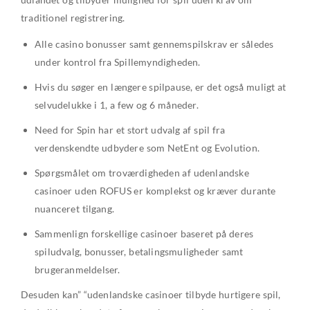
traditionel registrering.
Alle casino bonusser samt gennemspilskrav er således
under kontrol fra Spillemyndigheden.
Hvis du søger en længere spilpause, er det også muligt at
selvudelukke i 1, a few og 6 måneder.
Need for Spin har et stort udvalg af spil fra
verdenskendte udbydere som NetEnt og Evolution.
Spørgsmålet om troværdigheden af udenlandske
casinoer uden ROFUS er komplekst og kræver durante
nuanceret tilgang.
Sammenlign forskellige casinoer baseret på deres
spiludvalg, bonusser, betalingsmuligheder samt
brugeranmeldelser.
Desuden kan” “udenlandske casinoer tilbyde hurtigere spil,