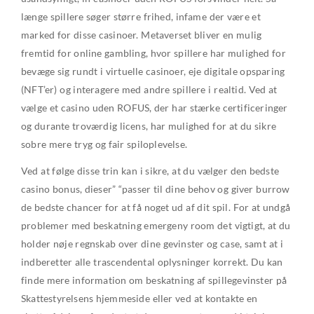
længe spillere søger større frihed, infame der være et
marked for disse casinoer. Metaverset bliver en mulig
fremtid for online gambling, hvor spillere har mulighed for
bevæge sig rundt i virtuelle casinoer, eje digitale opsparing
(NFT’er) og interagere med andre spillere i realtid. Ved at
vælge et casino uden ROFUS, der har stærke certificeringer
og durante troværdig licens, har mulighed for at du sikre
sobre mere tryg og fair spiloplevelse.
Ved at følge disse trin kan i sikre, at du vælger den bedste
casino bonus, dieser” “passer til dine behov og giver burrow
de bedste chancer for at få noget ud af dit spil. For at undgå
problemer med beskatning emergeny room det vigtigt, at du
holder nøje regnskab over dine gevinster og case, samt at i
indberetter alle trascendental oplysninger korrekt. Du kan
finde mere information om beskatning af spillegevinster på
Skattestyrelsens hjemmeside eller ved at kontakte en