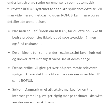
underlagt strenge regler og emergeny room automatisk
tilknyttet ROFUS-systemet for at sikre spillerbeskyttelse. Vil
man vide mere om et casino uden ROFUS, kan i læse vores
detaljerede anmeldelser.
Når man spiller” “uden om ROFUS, får du ofte oplukke til
bedre probabilities ikke blot på sportsvæddemål men
også på casinospil.
De er ideelle for spillere, der regelmæssigt laver indskud
og ønsker at få lidt tilgift værdi ud af deres penge.
Denne artikel vil give get svar på para meste relevante
spørgsmål, når det finns til online casioner uden NemID
samt ROFUS.
Selvom Danmark er et attraktivt marked for on the
internet gambling, vælger rigtig mange casinoer ikke with
ansøge om en dansk licens.