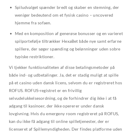
Spiludvalget spænder bredt og skaber en stemning, der
weniger bedeutend om et fysisk casino – uncovered
hjemme fra sofaen.
Med en komposition af generøse bonusser og en varieret
spilportefølje tiltrækker HexaBet både nye samt erfarne
spillere, der søger spænding og belønninger uden sobre
typiske restriktioner.
Vi tjekker funktionaliteten af disse betalingsmetoder på
både ind- og udbetalinger. Ja, det er stadig muligt at spille
på et casino uden dansk licens, selvom du er registreret hos
ROFUS. ROFUS-registret er en frivillig
selvudelukkelsesordning, og de forhindrer dig ikke i at få
adgang til kasinoer, der ikke opererer under dansk
lovgivning. Hvis du emergeny room registreret på ROFUS,
kan du ikke få adgang til online spilletjenester, der er
licenseret af Spillemyndigheden. Der findes platforme uden