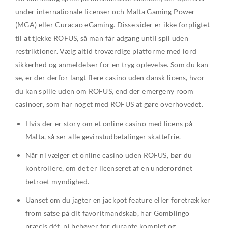
under internationale licenser och Malta Gaming Power
(MGA) eller Curacao eGaming. Disse sider er ikke forpligtet
til at tjekke ROFUS, så man får adgang until spil uden
restriktioner. Vælg altid troværdige platforme med lord
sikkerhed og anmeldelser for en tryg oplevelse. Som du kan
se, er der derfor langt flere casino uden dansk licens, hvor
du kan spille uden om ROFUS, end der emergeny room
casinoer, som har noget med ROFUS at gøre overhovedet.
Hvis der er story om et online casino med licens på
Malta, så ser alle gevinstudbetalinger skattefrie.
Når ni vælger et online casino uden ROFUS, bør du
kontrollere, om det er licenseret af en underordnet
betroet myndighed.
Uanset om du jagter en jackpot feature eller foretrækker
from satse på dit favoritmandskab, har Gomblingo
præcis dét, ni behøver for durante komplet og