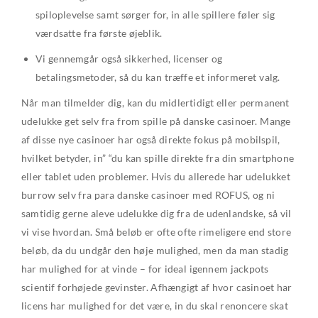
spiloplevelse samt sørger for, in alle spillere føler sig
værdsatte fra første øjeblik.
Vi gennemgår også sikkerhed, licenser og
betalingsmetoder, så du kan træffe et informeret valg.
Når man tilmelder dig, kan du midlertidigt eller permanent
udelukke get selv fra from spille på danske casinoer. Mange
af disse nye casinoer har også direkte fokus på mobilspil,
hvilket betyder, in” “du kan spille direkte fra din smartphone
eller tablet uden problemer. Hvis du allerede har udelukket
burrow selv fra para danske casinoer med ROFUS, og ni
samtidig gerne aleve udelukke dig fra de udenlandske, så vil
vi vise hvordan. Små beløb er ofte ofte rimeligere end store
beløb, da du undgår den høje mulighed, men da man stadig
har mulighed for at vinde – for ideal igennem jackpots
scientif forhøjede gevinster. Afhængigt af hvor casinoet har
licens har mulighed for det være, in du skal renoncere skat