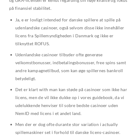
og GRA-licensen er kendt regarding sin høje kvalité og fokus
på finansiel stabilitet.
Ja, e er lovligt intended for danske spillere at spille på
udenlandske casinoer, også selvom disse ikke innehåller
licens fra Spillemyndigheden i Danmark og ikke er
tilknyttet ROFUS.
Udenlandske casinoer tilbyder ofte generøse
velkomstbonusser, indbetalingsbonusser, free spins samt
andre kampagnetilbud, som kan øge spillernes bankroll
betydeligt.
Det er klart with man kan støde på casinoer som ikke har
licens, men de vil ikke dukke op i vores guidebook, da vi
udelukkende henviser til sobre bedste casinoer uden
NemID med licens i et andet land.
Men der er dog ofte durante stor variation i actually
spillemaskiner set i forhold til danske licens-casinoer.