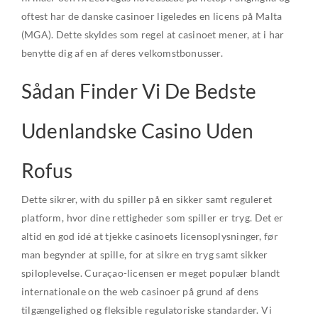
oftest har de danske casinoer ligeledes en licens på Malta
(MGA). Dette skyldes som regel at casinoet mener, at i har
benytte dig af en af deres velkomstbonusser.
Sådan Finder Vi De Bedste
Udenlandske Casino Uden
Rofus
Dette sikrer, with du spiller på en sikker samt reguleret
platform, hvor dine rettigheder som spiller er tryg. Det er
altid en god idé at tjekke casinoets licensoplysninger, før
man begynder at spille, for at sikre en tryg samt sikker
spiloplevelse. Curaçao-licensen er meget populær blandt
internationale on the web casinoer på grund af dens
tilgængelighed og fleksible regulatoriske standarder. Vi