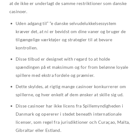
at de ikke er underlagt de samme restriktioner som danske
casinoer.
Uden adgang til” “e danske selvudelukkelsessystem
kræver det, at ni er bevidst om dine vaner og bruger de
tilgængelige værktøjer og strategier til at bevare
kontrollen.
Disse tilbud er designet with regard to at holde
spændingen på et maksimum og for from belønne loyale
spillere med ekstra fordele og præmier.
Dette skyldes, at rigtig mange casinoer konkurrerer om
spillerne, og hver enkelt af dem ønsker at skille sig ud.
Disse casinoer har ikke licens fra Spillemyndigheden i
Danmark og opererer i stedet beneath internationale
licenser, som regel fra jurisdiktioner och Curaçao, Malta,
Gibraltar eller Estland.