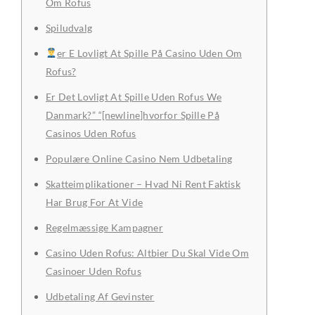
Om Rofus
Spiludvalg
er E Lovligt At Spille På Casino Uden Om
Rofus?
Er Det Lovligt At Spille Uden Rofus We
Danmark?” “[newline]hvorfor Spille På
Casinos Uden Rofus
Populære Online Casino Nem Udbetaling
Skatteimplikationer – Hvad Ni Rent Faktisk
Har Brug For At Vide
Regelmæssige Kampagner
Casino Uden Rofus: Altbier Du Skal Vide Om
Casinoer Uden Rofus
Udbetaling Af Gevinster