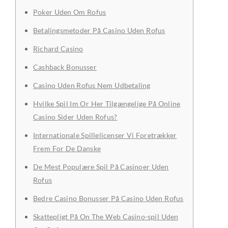
Poker Uden Om Rofus
Betalingsmetoder På Casino Uden Rofus
Richard Casino
Cashback Bonusser
Casino Uden Rofus Nem Udbetaling
Hvilke Spil Im Or Her Tilgængelige På Online
Casino Sider Uden Rofus?
Internationale Spillelicenser Vi Foretrækker
Frem For De Danske
De Mest Populære Spil På Casinoer Uden
Rofus
Bedre Casino Bonusser På Casino Uden Rofus
Skattepligt På On The Web Casino-spil Uden