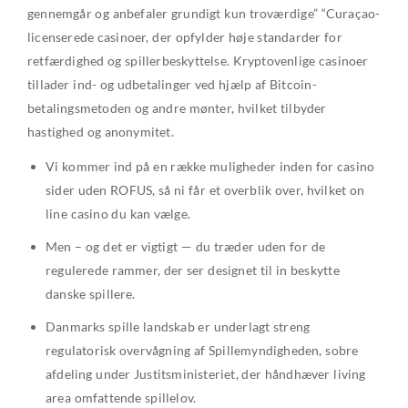
gennemgår og anbefaler grundigt kun troværdige” “Curaçao-
licenserede casinoer, der opfylder høje standarder for
retfærdighed og spillerbeskyttelse. Kryptovenlige casinoer
tillader ind- og udbetalinger ved hjælp af Bitcoin-
betalingsmetoden og andre mønter, hvilket tilbyder
hastighed og anonymitet.
Vi kommer ind på en række muligheder inden for casino
sider uden ROFUS, så ni får et overblik over, hvilket on
line casino du kan vælge.
Men – og det er vigtigt — du træder uden for de
regulerede rammer, der ser designet til in beskytte
danske spillere.
Danmarks spille landskab er underlagt streng
regulatorisk overvågning af Spillemyndigheden, sobre
afdeling under Justitsministeriet, der håndhæver living
area omfattende spillelov.