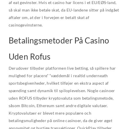
af eat gevinster. Hvis et casino har licens i et EU/EØS-land,
så skal man ikke betale skat, da EU-landene sitter på indgået
aftaler om, at der i forvejen er betalt skat af
casinogevinsterne.
Betalingsmetoder På Casino
Uden Rofus
Derudover tilbyder platformen live betting, så spillere har
mulighed for placere” “væddemål i realtid underneath
sportsbegivenheder, hvilket tilføjer en ekstra aspect af
spænding samt dynamik til spiloplevelsen. Nogle casinoer
uden ROFUS tilbyder kryptovaluta som betalingsmetode,
såsom Bitcoin, Ethereum samt andre digitale valutaer.
Kryptovalutaer er blevet mere populære och
betalingsmuligheder på online casinoer, da de giver øget
anonymitet og hurtige transaktioner. QuickPlay tilbyder