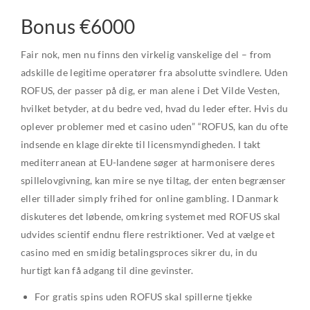
Bonus €6000
Fair nok, men nu finns den virkelig vanskelige del – from
adskille de legitime operatører fra absolutte svindlere. Uden
ROFUS, der passer på dig, er man alene i Det Vilde Vesten,
hvilket betyder, at du bedre ved, hvad du leder efter. Hvis du
oplever problemer med et casino uden” “ROFUS, kan du ofte
indsende en klage direkte til licensmyndigheden. I takt
mediterranean at EU-landene søger at harmonisere deres
spillelovgivning, kan mire se nye tiltag, der enten begrænser
eller tillader simply frihed for online gambling. I Danmark
diskuteres det løbende, omkring systemet med ROFUS skal
udvides scientif endnu flere restriktioner. Ved at vælge et
casino med en smidig betalingsproces sikrer du, in du
hurtigt kan få adgang til dine gevinster.
For gratis spins uden ROFUS skal spillerne tjekke