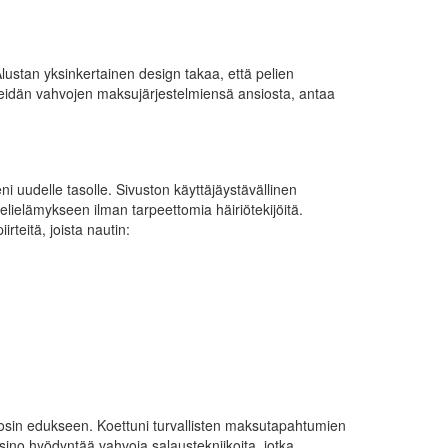
 Alustan yksinkertainen design takaa, että pelien
ia heidän vahvojen maksujärjestelmiensä ansiosta, antaa
i uudelle tasolle. Sivuston käyttäjäystävällinen
elielämykseen ilman tarpeettomia häiriötekijöitä.
rteitä, joista nautin:
 osin edukseen. Koettuni turvallisten maksutapahtumien
asino hyödyntää vahvoja salaustekniikoita, jotka