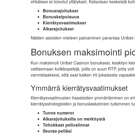
ehkäisee ei-toivotut yllätykset. Katsotaan keskeisiä k
Bonusrajoitukset
Bonuskelpoisuus
Kierrätysvaatimukset
Aikarajoitukset
Näiden asioiden mieleen painaminen parantaa Unibet
Bonuksen maksimointi pi
Kun maksimoit Unibet Casinon bonuksesi, keskityn kierrä
valitsemaan kolikkopelejä, joilla on suuri RTP, jotta v
varmistaaksesi, että saat kaiken irti jokaisesta vapaak
Ymmärrä kierrätysvaatimukset
Kierrätysvaatimusten haasteiden ymmärtäminen on erittä
kierrätysstrategioiden ja bonuslaskelmien tutkiminen tu
Tunne numerot
Aikarajoituksilla on merkitystä
Tehokkaat pelivalinnat
Seuraa peliäsi