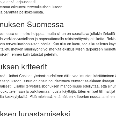
s ja ehkä tarjouskoodi.
armistaa oikeutesi tervetuliaisbonukseen.
ja parantaa pelikokemusta.
sbonuksen Suomessa
messa on melko helppoa, mutta sinun on seurattava joitakin tärkeitä vai
la verkkosivustollaan ja napsauttamalla rekisteröitymispainiketta. Rekis
isen tervetuliaisbonuksen ohella. Kun tilisi on luotu, tee alku talletus 
alletushetken laiminlyönti voi merkitä eksklusiivisen tarjouksen menettäm
oikein, ennen kuin tutustut peleihin.
ksen kriteerit
keä, Unibet Casinon yksinoikeudellisen diilin vaatimusten käsittämine
 tarjoukseen, sinun on ensin noudatettava erityiset asiakkaan ikärajat. 
isesti. Lisäksi tervetuliaisbonuksen mahdollisuus edellyttää, että sinu
uttelemaan ja palkitsemaan uusia käyttäjiä, täten entiset tilinhaltijat ei
milta keskeytyksiltä. Pidä mielessä, että näiden kriteerien noudattaminen 
ksen lunastamiseksi