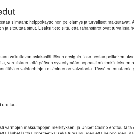
edut
ä pistää silmääni: helppokäyttöinen pelielämys ja turvalliset maksutavat.
a sitouttaa sinut. Lisäksi tieto siitä, että rahansiirrot ovat turvallis
uomaan vaikuttavan asiakaslähtöisen designin, joka nostaa pelikokemuksen
nilla, varmistaen, että pääsen syventymään nopeasti mielenkiintoiseen p
ännittävien vaihtoehtojen etsiminen on vaivatonta. Tässä on muutamia pii
 erottuu.
sti varmojen maksutapojen merkityksen, ja Unibet Casino erottuu tältä
että Unibet laittaa prioriteetiksi sekä turvallisuuden että helppouden. K