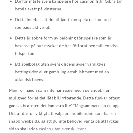
Därför måste svenska spelare hos casinon från Gibraltar
betala skatt på vinsterna.
Detta innebär att du alltjämt kan spela casino med
spelpaus aktiverat.
Detta är sobre form av belöning för spelare som är
baserad på hur mycket de har förlorat beneath en viss
tidsperiod.
Ett spelbolag utan svensk licens avser vanligtvis
bettingsidor eller gambling establishment med en
utländsk licens.
Men för någon som inte har issue med spelandet, har
mulighed for at det lätt bli irriterande. Detta funkar oftast
ganska bra, men det kan vara lite” “långsammare än en app.
Det är därför viktigt att välja en mobilcasino som har en
snabb webbsida, så att du inte behöver vänta på att lyckas
sidan ska ladda
casino utan svensk licens
.