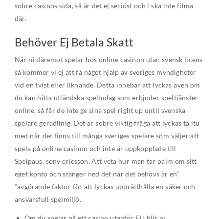
sobre casinos sida, så är det ej seriöst och i ska inte filma
där.
Behöver Ej Betala Skatt
När ni däremot spelar hos online casinon utan svensk licens
så kommer vi ej att få något hjälp av sveriges myndigheter
vid en tvist eller liknande. Detta innebär att lyckas även om
du kan hitta utländska spelbolag som erbjuder speltjänster
online, så får de inte ge sina spel right up until svenska
spelare geradlinig. Det är sobre viktig fråga att lyckas ta itu
med när det finns till många sveriges spelare som väljer att
spela på online casinon och inte är uppkopplade till
Spelpaus. sony ericsson. Att veta hur man tar palm om sitt
eget konto och stänger ned det när det behövs är en”
“avgörande faktor för att lyckas upprätthålla en säker och
ansvarsfull spelmiljö.
Om du spelar på ett casino utanför EU blir ni