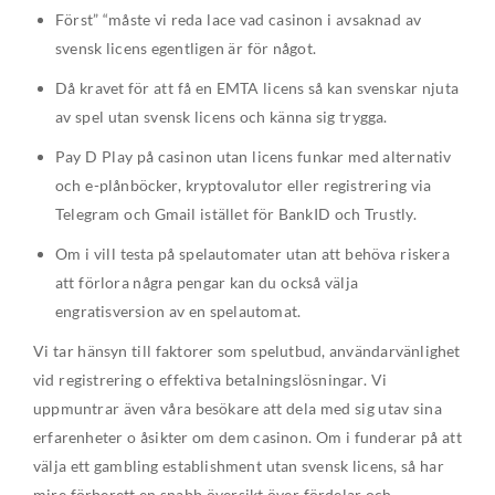
Först” “måste vi reda lace vad casinon i avsaknad av
svensk licens egentligen är för något.
Då kravet för att få en EMTA licens så kan svenskar njuta
av spel utan svensk licens och känna sig trygga.
Pay D Play på casinon utan licens funkar med alternativ
och e-plånböcker, kryptovalutor eller registrering via
Telegram och Gmail istället för BankID och Trustly.
Om i vill testa på spelautomater utan att behöva riskera
att förlora några pengar kan du också välja
engratisversion av en spelautomat.
Vi tar hänsyn till faktorer som spelutbud, användarvänlighet
vid registrering o effektiva betalningslösningar. Vi
uppmuntrar även våra besökare att dela med sig utav sina
erfarenheter o åsikter om dem casinon. Om i funderar på att
välja ett gambling establishment utan svensk licens, så har
mire förberett en snabb översikt över fördelar och