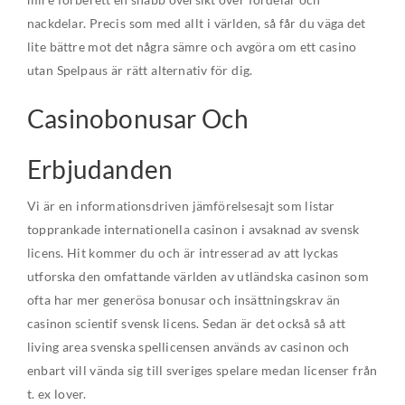
nackdelar. Precis som med allt i världen, så får du väga det
lite bättre mot det några sämre och avgöra om ett casino
utan Spelpaus är rätt alternativ för dig.
Casinobonusar Och
Erbjudanden
Vi är en informationsdriven jämförelsesajt som listar
topprankade internationella casinon i avsaknad av svensk
licens. Hit kommer du och är intresserad av att lyckas
utforska den omfattande världen av utländska casinon som
ofta har mer generösa bonusar och insättningskrav än
casinon scientif svensk licens. Sedan är det också så att
living area svenska spellicensen används av casinon och
enbart vill vända sig till sveriges spelare medan licenser från
t. ex lover.