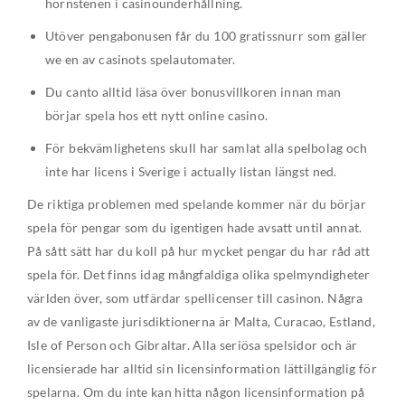
hörnstenen i casinounderhållning.
Utöver pengabonusen får du 100 gratissnurr som gäller
we en av casinots spelautomater.
Du canto alltid läsa över bonusvillkoren innan man
börjar spela hos ett nytt online casino.
För bekvämlighetens skull har samlat alla spelbolag och
inte har licens i Sverige i actually listan längst ned.
De riktiga problemen med spelande kommer när du börjar
spela för pengar som du igentigen hade avsatt until annat.
På sått sätt har du koll på hur mycket pengar du har råd att
spela för. Det finns idag mångfaldiga olika spelmyndigheter
världen över, som utfärdar spellicenser till casinon. Några
av de vanligaste jurisdiktionerna är Malta, Curacao, Estland,
Isle of Person och Gibraltar. Alla seriösa spelsidor och är
licensierade har alltid sin licensinformation lättillgänglig för
spelarna. Om du inte kan hitta någon licensinformation på