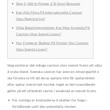
Steg 3: Sätt In Pengar å Ta Emot Bonusen
Kan Alla Filma På Internationella Casinon
Utan Registrering?
Vilka Betalningsmetoder Kan Man Använda På
Casinon Utan Svensk Licens?
Hur Fungerar Skatten På Vinster Hos Casinon
Utan Svensk Licens?
Idag existerar det många casinon utan svensk licens att välja
å vraka bland. Svenska casinon har även en omsorgsplikt o
ska försöka se till att deras spelare inte får spelproblem
eller spelar överdrivet mycket. Inget av det ovanstående
gäller på ett utländskt casino i avsaknad av svensk licens.
För somliga är kostnaderna 6 skatten för höga i
förhållande until den potentiella vinsten.