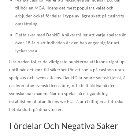
tillhör en MGA-licens det mest populära valet och
erbjuder också fördelar i type av lägre skatt på casinots
omsättning.
Detta sker med BankID å säkerställer att varje spelare är
över 18 år o att individen är den hen anger sig för att
lyckas vara.
Här nedan följer de viktigaste punkterna att känna right up
until när det kmr till säkerhet för att spela på casinon utan
spelpaus och svensk licens. BankID är sobre svensk tjänst, å
casinon utan svensk licens är ej officiellt aktiva på den
svenska marknaden. När du spelar på ett gambling
establishment utan licens we EU, så är riktlinjen att du ska
betala skatt på dina vinster.
Fördelar Och Negativa Saker