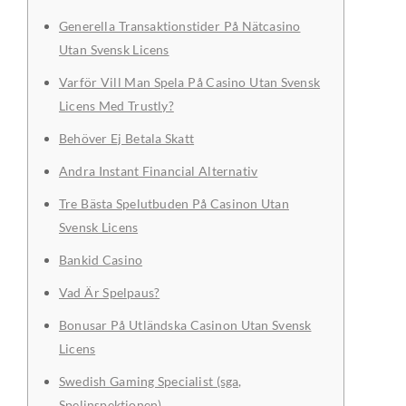
Generella Transaktionstider På Nätcasino
Utan Svensk Licens
Varför Vill Man Spela På Casino Utan Svensk
Licens Med Trustly?
Behöver Ej Betala Skatt
Andra Instant Financial Alternativ
Tre Bästa Spelutbuden På Casinon Utan
Svensk Licens
Bankid Casino
Vad Är Spelpaus?
Bonusar På Utländska Casinon Utan Svensk
Licens
Swedish Gaming Specialist (sga,
Spelinspektionen)