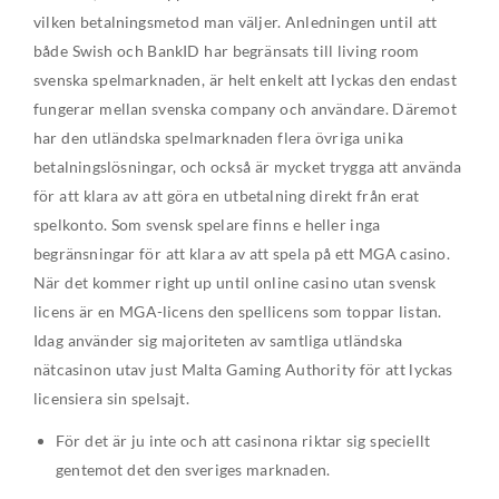
vilken betalningsmetod man väljer. Anledningen until att
både Swish och BankID har begränsats till living room
svenska spelmarknaden, är helt enkelt att lyckas den endast
fungerar mellan svenska company och användare. Däremot
har den utländska spelmarknaden flera övriga unika
betalningslösningar, och också är mycket trygga att använda
för att klara av att göra en utbetalning direkt från erat
spelkonto. Som svensk spelare finns e heller inga
begränsningar för att klara av att spela på ett MGA casino.
När det kommer right up until online casino utan svensk
licens är en MGA-licens den spellicens som toppar listan.
Idag använder sig majoriteten av samtliga utländska
nätcasinon utav just Malta Gaming Authority för att lyckas
licensiera sin spelsajt.
För det är ju inte och att casinona riktar sig speciellt
gentemot det den sveriges marknaden.