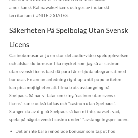
amerikansk Kahnawake-licens och ges av indianskt
territorium i UNITED STATES.
Säkerheten På Spelbolag Utan Svensk
Licens
Casinobonusar är ju en stor del audio-video spelupplevelsen
och älskar du bonusar lika mycket som jag så är casinon
utan svensk licens bäst då para får erbjuda obegränsat med
bonusar. En annan anledning right up until populariteten
kan pica möjligheten att filma trots avstängning på
Spelpaus. Så när vi talar omkring “casinon utan svensk
licens” kan e också tolkas och “casinon utan Spelpaus”.
Stänger du av dig på Spelpaus så kan ni inte, oavsett vad,
spela på något svenskt casino under” “avstängningsperioden.
Det är inte bara renodlade bonusar som tag ut hos