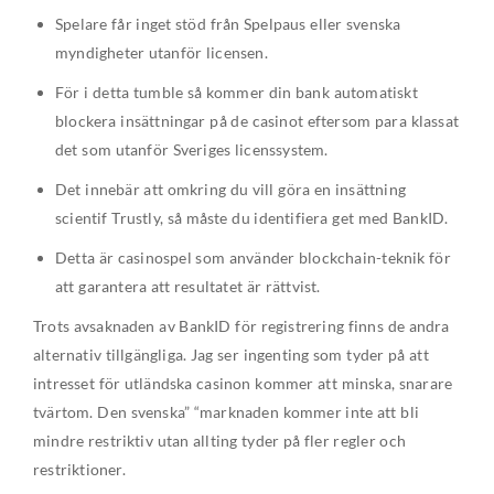
Spelare får inget stöd från Spelpaus eller svenska
myndigheter utanför licensen.
För i detta tumble så kommer din bank automatiskt
blockera insättningar på de casinot eftersom para klassat
det som utanför Sveriges licenssystem.
Det innebär att omkring du vill göra en insättning
scientif Trustly, så måste du identifiera get med BankID.
Detta är casinospel som använder blockchain-teknik för
att garantera att resultatet är rättvist.
Trots avsaknaden av BankID för registrering finns de andra
alternativ tillgängliga. Jag ser ingenting som tyder på att
intresset för utländska casinon kommer att minska, snarare
tvärtom. Den svenska” “marknaden kommer inte att bli
mindre restriktiv utan allting tyder på fler regler och
restriktioner.