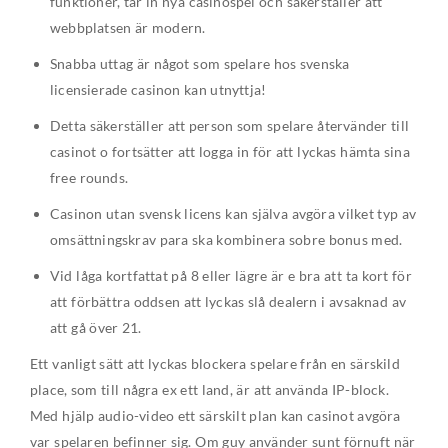
funktioner, tar in nya casinospel och säkerställer att
webbplatsen är modern.
Snabba uttag är något som spelare hos svenska
licensierade casinon kan utnyttja!
Detta säkerställer att person som spelare återvänder till
casinot o fortsätter att logga in för att lyckas hämta sina
free rounds.
Casinon utan svensk licens kan själva avgöra vilket typ av
omsättningskrav para ska kombinera sobre bonus med.
Vid låga kortfattat på 8 eller lägre är e bra att ta kort för
att förbättra oddsen att lyckas slå dealern i avsaknad av
att gå över 21.
Ett vanligt sätt att lyckas blockera spelare från en särskild
place, som till några ex ett land, är att använda IP-block.
Med hjälp audio-video ett särskilt plan kan casinot avgöra
var spelaren befinner sig. Om guy använder sunt förnuft när