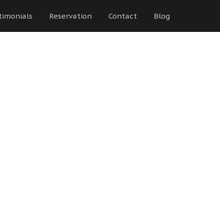
timonials
Reservation
Contact
Blog
 der Schweiz spielst und
novacasino.eu/de-ch/
. Casinova Casino hat
ste Grundpfeiler aus Vertrauen und
on der Lizenz bis zum Spielerschutz. Die