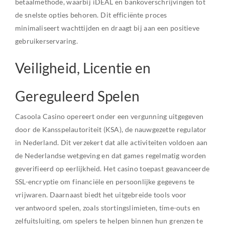
betaalmethode, waarbij iDEAL en bankoverschrijvingen tot
de snelste opties behoren. Dit efficiënte proces
minimaliseert wachttijden en draagt bij aan een positieve
gebruikerservaring.
Veiligheid, Licentie en
Gereguleerd Spelen
Casoola Casino opereert onder een vergunning uitgegeven
door de Kansspelautoriteit (KSA), de nauwgezette regulator
in Nederland. Dit verzekert dat alle activiteiten voldoen aan
de Nederlandse wetgeving en dat games regelmatig worden
geverifieerd op eerlijkheid. Het casino toepast geavanceerde
SSL-encryptie om financiële en persoonlijke gegevens te
vrijwaren. Daarnaast biedt het uitgebreide tools voor
verantwoord spelen, zoals stortingslimieten, time-outs en
zelfuitsluiting, om spelers te helpen binnen hun grenzen te