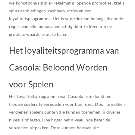
welkomstbonus zijn er regelmatig lopende promoties, gratis
spins aanbiedingen, cashback acties en een
loyaliteitsprogramma. Het is voortdurend belangrijk om de
regels van elke bonus aandachtig door te lezen om de
grootste waarde eruit te halen.
Het loyaliteitsprogramma van
Casoola: Beloond Worden
voor Spelen
Het loyaliteitsprogramma van Casoola is bedoeld om
trouwe spelers te vergoeden voor hun inzet. Door te gokken
verdienen spelers punten die kunnen toenemen in diverse
niveaus of lagen. Hoe hoger het niveau, hoe beter de
voordelen uitpakken. Deze kunnen bestaan uit: