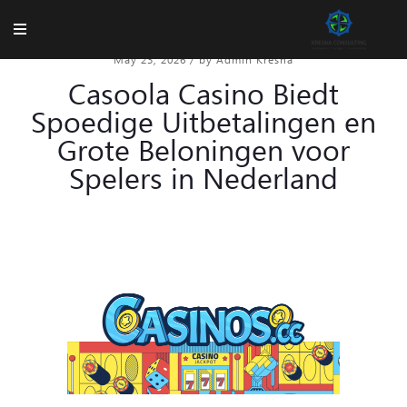
May 23, 2026
/
by Admin Kresna
Casoola Casino Biedt
Spoedige Uitbetalingen en
Grote Beloningen voor
Spelers in Nederland