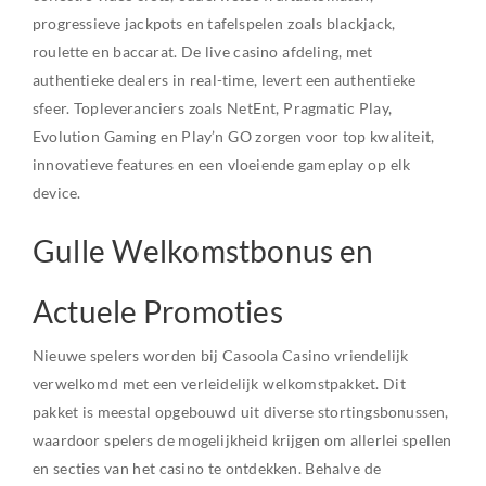
progressieve jackpots en tafelspelen zoals blackjack,
roulette en baccarat. De live casino afdeling, met
authentieke dealers in real-time, levert een authentieke
sfeer. Topleveranciers zoals NetEnt, Pragmatic Play,
Evolution Gaming en Play’n GO zorgen voor top kwaliteit,
innovatieve features en een vloeiende gameplay op elk
device.
Gulle Welkomstbonus en
Actuele Promoties
Nieuwe spelers worden bij Casoola Casino vriendelijk
verwelkomd met een verleidelijk welkomstpakket. Dit
pakket is meestal opgebouwd uit diverse stortingsbonussen,
waardoor spelers de mogelijkheid krijgen om allerlei spellen
en secties van het casino te ontdekken. Behalve de