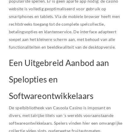
populairste spellen. Er is geen aparte app nodig; de casino
website is volledig geoptimaliseerd voor gebruik op
smartphones en tablets. Via de mobiele browser heeft men
rechtstreeks toegang tot de complete spelcollectie,
betalingsopties en klantenservice. De interface adapteert
soepel aan het kleinere scherm aan, met behoud van alle
functionaliteiten en beeldkwaliteit van de desktopversie.
Een Uitgebreid Aanbod aan
Spelopties en
Softwareontwikkelaars
De spelbibliotheek van Casoola Casino is imposant en
divers, met talrijke titels van ‘s werelds vooraanstaande
softwareontwikkelaars. Spelers vinden hier een omvangrijke
collectie video slots, ouderwetse fruitautomaten,