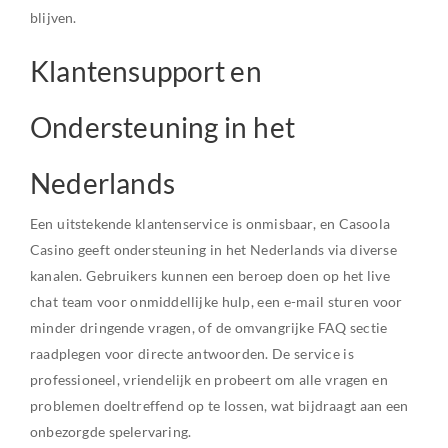
blijven.
Klantensupport en
Ondersteuning in het
Nederlands
Een uitstekende klantenservice is onmisbaar, en Casoola
Casino geeft ondersteuning in het Nederlands via diverse
kanalen. Gebruikers kunnen een beroep doen op het live
chat team voor onmiddellijke hulp, een e-mail sturen voor
minder dringende vragen, of de omvangrijke FAQ sectie
raadplegen voor directe antwoorden. De service is
professioneel, vriendelijk en probeert om alle vragen en
problemen doeltreffend op te lossen, wat bijdraagt aan een
onbezorgde spelervaring.