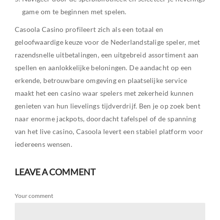
game om te beginnen met spelen.
Casoola Casino profileert zich als een totaal en
geloofwaardige keuze voor de Nederlandstalige speler, met
razendsnelle uitbetalingen, een uitgebreid assortiment aan
spellen en aanlokkelijke beloningen. De aandacht op een
erkende, betrouwbare omgeving en plaatselijke service
maakt het een casino waar spelers met zekerheid kunnen
genieten van hun lievelings tijdverdrijf. Ben je op zoek bent
naar enorme jackpots, doordacht tafelspel of de spanning
van het live casino, Casoola levert een stabiel platform voor
iedereens wensen.
LEAVE A COMMENT
Your comment