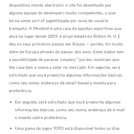
dispositivo móvel, electronic o site foi desenhado por
alguma equipe de developers muito competentes, u que
torna some sort of jogabilidade por zona do usuário
tranquilo. A Mostbet é uma casa de apostas esportivas que
atua no lugar desde 2009, é propriedade da Bizbon N. V. E
deu os seus primeiros passos em Rússia — porém, foi muito
além da Europa através do passar dos anos. Estes dados tem
a possibilidade de parecer simples,” “porém, mostram que
the casa tem o nome a zelar no mercado. Em seguida, será
solicitado que você preencha algumas informações básicas,
como seu nome, endereço de email-based e moeda para
preferência.
Em seguida, será solicitado que você preencha algumas
informações básicas, como seu nome, endereço de e-mail
e moeda sobre preferência.
Uma gama de jogos TOTO está disponível todos os dias