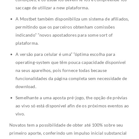
saccage de utilizar a new plataforma.
A Mostbet também disponibiliza um sistema de afiliados,
permitindo que os parceiros obtenham comissões
indicando” “novos apostadores para some sort of
plataforma.
A versão para celular é uma” “óptima escolha para
operating-system que têm pouca capacidade disponível
na seus aparelhos, pois fornece todas because
funcionalidades da página completa sem necessidade de
download.
Semelhante a uma aposta pré-jogo, the opção de prévias
ao vivo só está disponível afin de os próximos eventos ao
vivo.
Novatos tem a possibilidade de obter até 100% sobre seu
primeiro aporte, conferindo um impulso inicial substancial