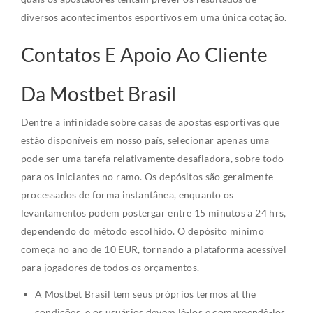
diversos acontecimentos esportivos em uma única cotação.
Contatos E Apoio Ao Cliente
Da Mostbet Brasil
Dentre a infinidade sobre casas de apostas esportivas que
estão disponíveis em nosso país, selecionar apenas uma
pode ser uma tarefa relativamente desafiadora, sobre todo
para os iniciantes no ramo. Os depósitos são geralmente
processados de forma instantânea, enquanto os
levantamentos podem postergar entre 15 minutos a 24 hrs,
dependendo do método escolhido. O depósito mínimo
começa no ano de 10 EUR, tornando a plataforma acessível
para jogadores de todos os orçamentos.
A Mostbet Brasil tem seus próprios termos at the
condições, e os usuários devem lê-los e compreendê-los