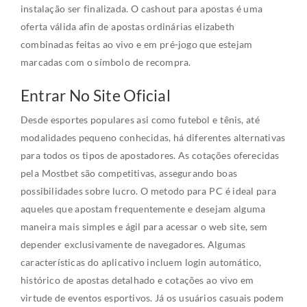
instalação ser finalizada. O cashout para apostas é uma
oferta válida afin de apostas ordinárias elizabeth
combinadas feitas ao vivo e em pré-jogo que estejam
marcadas com o símbolo de recompra.
Entrar No Site Oficial
Desde esportes populares asi como futebol e tênis, até
modalidades pequeno conhecidas, há diferentes alternativas
para todos os tipos de apostadores. As cotações oferecidas
pela Mostbet são competitivas, assegurando boas
possibilidades sobre lucro. O metodo para PC é ideal para
aqueles que apostam frequentemente e desejam alguma
maneira mais simples e ágil para acessar o web site, sem
depender exclusivamente de navegadores. Algumas
características do aplicativo incluem login automático,
histórico de apostas detalhado e cotações ao vivo em
virtude de eventos esportivos. Já os usuários casuais podem