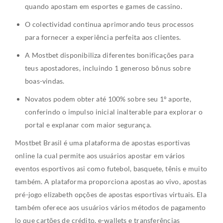
quando apostam em esportes e games de cassino.
O colectividad continua aprimorando teus processos
para fornecer a experiência perfeita aos clientes.
A Mostbet disponibiliza diferentes bonificações para
teus apostadores, incluindo 1 generoso bônus sobre
boas-vindas.
Novatos podem obter até 100% sobre seu 1º aporte,
conferindo o impulso inicial inalterable para explorar o
portal e explanar com maior segurança.
Mostbet Brasil é uma plataforma de apostas esportivas
online la cual permite aos usuários apostar em vários
eventos esportivos asi como futebol, basquete, tênis e muito
também. A plataforma proporciona apostas ao vivo, apostas
pré-jogo elizabeth opções de apostas esportivas virtuais. Ela
também oferece aos usuários vários métodos de pagamento
lo que cartões de crédito, e-wallets e transferências