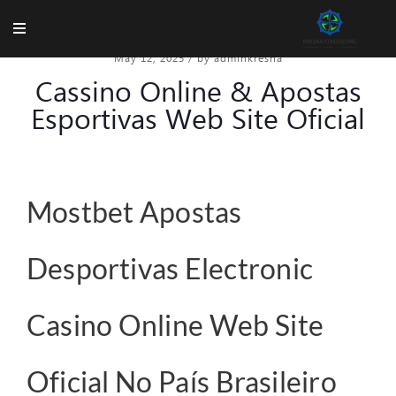
May 12, 2025
/
by adminkresna
Cassino Online & Apostas
Esportivas Web Site Oficial
Mostbet Apostas
Desportivas Electronic
Casino Online Web Site
Oficial No País Brasileiro