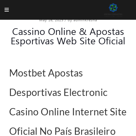
May 16, 2025
/
by adminkresna
Cassino Online & Apostas
Esportivas Web Site Oficial
Mostbet Apostas
Desportivas Electronic
Casino Online Internet Site
Oficial No País Brasileiro