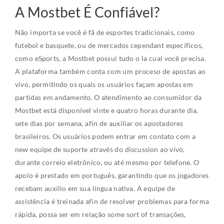
A Mostbet É Confiável?
Não importa se você é fã de esportes tradicionais, como
futebol e basquete, ou de mercados cependant específicos,
como eSports, a Mostbet possui tudo o la cual você precisa.
A plataforma também conta com um proceso de apostas ao
vivo, permitindo os quais os usuários façam apostas em
partidas em andamento. O atendimento ao consumidor da
Mostbet está disponível vinte e quatro horas durante dia,
sete dias por semana, afin de auxiliar os apostadores
brasileiros. Os usuários podem entrar em contato com a
new equipe de suporte através do discussion ao vivo,
durante correio eletrônico, ou até mesmo por telefone. O
apoio é prestado em português, garantindo que os jogadores
recebam auxílio em sua língua nativa. A equipe de
assistência é treinada afin de resolver problemas para forma
rápida, possa ser em relação some sort of transações,