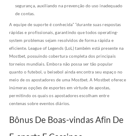
segurança, auxiliando na prevenção do uso inadequado
de contas.
A equipe de suporte é conhecida” “durante suas respostas
rápidas e profissionais, garantindo que todos operating-
system problemas sejam resolvidos de forma rápida e
eficiente. League of Legends (LoL) também está presente na
Mostbet, possuindo cobertura completa dos principais
torneios mundiais. Embora não possa ser tão popular
quanto o futebol, u beisebol ainda encontra seu espaço no
meio de os apostadores de uma Mostbet. A Mostbet oferece
inúmeras opções de esportes em virtude de apostas,
permitindo os quais os apostadores escolham entre
centenas sobre eventos diários.
Bônus De Boas-vindas Afin De