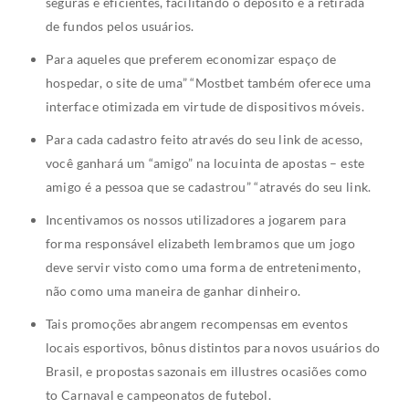
seguras e eficientes, facilitando o depósito e a retirada
de fundos pelos usuários.
Para aqueles que preferem economizar espaço de
hospedar, o site de uma” “Mostbet também oferece uma
interface otimizada em virtude de dispositivos móveis.
Para cada cadastro feito através do seu link de acesso,
você ganhará um “amigo” na locuinta de apostas – este
amigo é a pessoa que se cadastrou” “através do seu link.
Incentivamos os nossos utilizadores a jogarem para
forma responsável elizabeth lembramos que um jogo
deve servir visto como uma forma de entretenimento,
não como uma maneira de ganhar dinheiro.
Tais promoções abrangem recompensas em eventos
locais esportivos, bônus distintos para novos usuários do
Brasil, e propostas sazonais em illustres ocasiões como
to Carnaval e campeonatos de futebol.