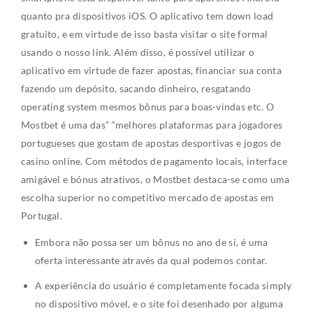
quanto pra dispositivos iOS. O aplicativo tem down load
gratuito, e em virtude de isso basta visitar o site formal
usando o nosso link. Além disso, é possível utilizar o
aplicativo em virtude de fazer apostas, financiar sua conta
fazendo um depósito, sacando dinheiro, resgatando
operating system mesmos bônus para boas-vindas etc. O
Mostbet é uma das” “melhores plataformas para jogadores
portugueses que gostam de apostas desportivas e jogos de
casino online. Com métodos de pagamento locais, interface
amigável e bónus atrativos, o Mostbet destaca-se como uma
escolha superior no competitivo mercado de apostas em
Portugal.
Embora não possa ser um bônus no ano de si, é uma
oferta interessante através da qual podemos contar.
A experiência do usuário é completamente focada simply
no dispositivo móvel, e o site foi desenhado por alguma