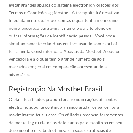
evitar grandes abusos do sistema electronic violações dos
Termos e Condições ag Mostbet. A trampolín irá desativar
imediatamente quaisquer contas o qual tenham o mesmo
nome, endereço para e-mail, número para telefone ou
outras informações de identificação pessoal. Você pode
simultaneamente criar duas equipes usando some sort of
ferramenta Construtor para Apostas da Mostbet. A equipe
vencedora é a o qual tem o grande número de gols
marcados em geral em comparação apresentando a
adversária.
Registração Na Mostbet Brasil
O plan de afiliados proporciona remunerações atraentes
electronic suporte contínuo visando ajudar os parceiros a
maximizarem teus lucros. Os afiliados recebem ferramentas
de marketing e relatórios detalhados para monitorarem seu
desempenho elizabeth otimizarem suas estratégias de