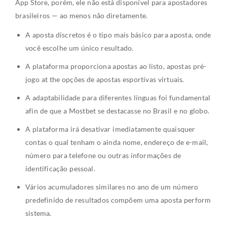
App Store, porém, ele não está disponível para apostadores
brasileiros — ao menos não diretamente.
A aposta discretos é o tipo mais básico para aposta, onde
você escolhe um único resultado.
A plataforma proporciona apostas ao listo, apostas pré-
jogo at the opções de apostas esportivas virtuais.
A adaptabilidade para diferentes línguas foi fundamental
afin de que a Mostbet se destacasse no Brasil e no globo.
A plataforma irá desativar imediatamente quaisquer
contas o qual tenham o ainda nome, endereço de e-mail,
número para telefone ou outras informações de
identificação pessoal.
Vários acumuladores similares no ano de um número
predefinido de resultados compõem uma aposta perform
sistema.