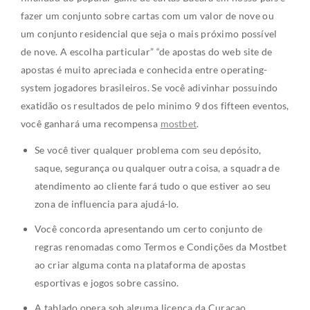
fazer um conjunto sobre cartas com um valor de nove ou
um conjunto residencial que seja o mais próximo possível
de nove. A escolha particular” “de apostas do web site de
apostas é muito apreciada e conhecida entre operating-
system jogadores brasileiros. Se você adivinhar possuindo
exatidão os resultados de pelo minimo 9 dos fifteen eventos,
você ganhará uma recompensa
mostbet
.
Se você tiver qualquer problema com seu depósito,
saque, segurança ou qualquer outra coisa, a squadra de
atendimento ao cliente fará tudo o que estiver ao seu
zona de influencia para ajudá-lo.
Você concorda apresentando um certo conjunto de
regras renomadas como Termos e Condições da Mostbet
ao criar alguma conta na plataforma de apostas
esportivas e jogos sobre cassino.
A tablado opera sob alguma licença da Curaçao