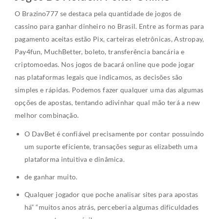
O Brazino777 se destaca pela quantidade de jogos de
cassino para ganhar dinheiro no Brasil. Entre as formas para
pagamento aceitas estão Pix, carteiras eletrônicas, Astropay,
Pay4fun, MuchBetter, boleto, transferência bancária e
criptomoedas. Nos jogos de bacará online que pode jogar
nas plataformas legais que indicamos, as decisões são
simples e rápidas. Podemos fazer qualquer uma das algumas
opções de apostas, tentando adivinhar qual mão terá a new
melhor combinação.
O DavBet é confiável precisamente por contar possuindo
um suporte eficiente, transações seguras elizabeth uma
plataforma intuitiva e dinâmica.
de ganhar muito.
Qualquer jogador que poche analisar sites para apostas
há” “muitos anos atrás, perceberia algumas dificuldades