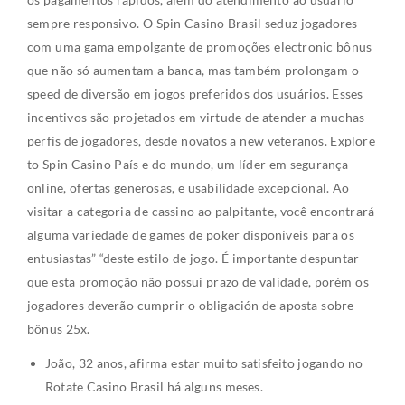
sempre responsivo. O Spin Casino Brasil seduz jogadores
com uma gama empolgante de promoções electronic bônus
que não só aumentam a banca, mas também prolongam o
speed de diversão em jogos preferidos dos usuários. Esses
incentivos são projetados em virtude de atender a muchas
perfis de jogadores, desde novatos a new veteranos. Explore
to Spin Casino País e do mundo, um líder em segurança
online, ofertas generosas, e usabilidade excepcional. Ao
visitar a categoria de cassino ao palpitante, você encontrará
alguma variedade de games de poker disponíveis para os
entusiastas” “deste estilo de jogo. É importante despuntar
que esta promoção não possui prazo de validade, porém os
jogadores deverão cumprir o obligación de aposta sobre
bônus 25x.
João, 32 anos, afirma estar muito satisfeito jogando no
Rotate Casino Brasil há alguns meses.