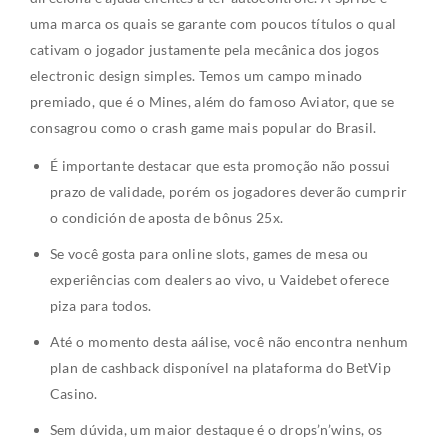
uma marca os quais se garante com poucos títulos o qual
cativam o jogador justamente pela mecânica dos jogos
electronic design simples. Temos um campo minado
premiado, que é o Mines, além do famoso Aviator, que se
consagrou como o crash game mais popular do Brasil.
É importante destacar que esta promoção não possui
prazo de validade, porém os jogadores deverão cumprir
o condición de aposta de bônus 25x.
Se você gosta para online slots, games de mesa ou
experiências com dealers ao vivo, u Vaidebet oferece
piza para todos.
Até o momento desta aálise, você não encontra nenhum
plan de cashback disponível na plataforma do BetVip
Casino.
Sem dúvida, um maior destaque é o drops’n’wins, os