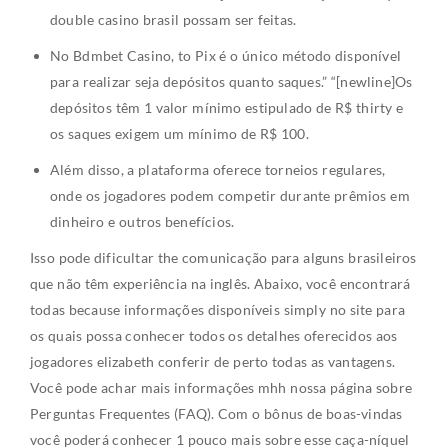
double casino brasil possam ser feitas.
No Bdmbet Casino, to Pix é o único método disponível
para realizar seja depósitos quanto saques.” “[newline]Os
depósitos têm 1 valor mínimo estipulado de R$ thirty e
os saques exigem um mínimo de R$ 100.
Além disso, a plataforma oferece torneios regulares,
onde os jogadores podem competir durante prêmios em
dinheiro e outros benefícios.
Isso pode dificultar the comunicação para alguns brasileiros
que não têm experiência na inglês. Abaixo, você encontrará
todas because informações disponíveis simply no site para
os quais possa conhecer todos os detalhes oferecidos aos
jogadores elizabeth conferir de perto todas as vantagens.
Você pode achar mais informações mhh nossa página sobre
Perguntas Frequentes (FAQ). Com o bônus de boas-vindas
você poderá conhecer 1 pouco mais sobre esse caça-níquel