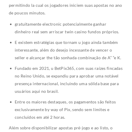
permitindo la cual os jogadores iniciem suas apostas no ano
de poucos minutos.
gratuitamente electronic potencialmente ganhar
dinheiro real sem arriscar twin casino fundos próprios.
E existem estratégias que tornam u jogo ainda também
interessante, além do desejo incessante de vencer o
seller e alcançar the tão sonhada combinação de A” “e K.
Fundado em 2021, u BetPix365, com suas raízes fincadas
no Reino Unido, se expandiu para aprobar uma notável
presença internacional, incluindo uma sólida base para
usuários aqui no brasil.
Entre os maiores destaques, os pagamentos são feitos
exclusivamente by way of Pix, sendo sem limites e
concluídos em até 2 horas.
Além sobre disponibilizar apostas pré-jogo e ao listo, o