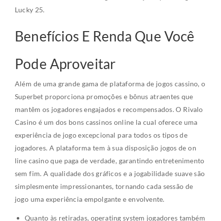
Lucky 25.
Benefícios E Renda Que Você
Pode Aproveitar
Além de uma grande gama de plataforma de jogos cassino, o
Superbet proporciona promoções e bônus atraentes que
mantêm os jogadores engajados e recompensados. O Rivalo
Casino é um dos bons cassinos online la cual oferece uma
experiência de jogo excepcional para todos os tipos de
jogadores. A plataforma tem à sua disposição jogos de on
line casino que paga de verdade, garantindo entretenimento
sem fim. A qualidade dos gráficos e a jogabilidade suave são
simplesmente impressionantes, tornando cada sessão de
jogo uma experiência empolgante e envolvente.
Quanto às retiradas, operating system jogadores também