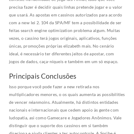
precisa fazer é decidir quais linhas pretende jogar e u valor
que usará. As apostas em cassinos autorizados para acordo
com a new lei 2. 104 da SPA/MF tem a possibilidade de ser
feitas search engine optimization problema algum. Muitas
vezes, o cassino terá jogos originais, aplicativos, funções
únicas, promoções próprias elizabeth mais. No cenário
ideal, é necessário ter diferentes jeitos de apostar, com
jogos de dados, caça-níqueis e também em um só espaço.
Principais Conclusões
Isso porque você pode fazer a new retirada nos
multiplicadores menores, o os quais aumenta as possibilities
de vencer néanmoins. Atualmente, há distintos entidades
nacionais e internacionais que cedem apoio às gente com
ludopatia, asi como Gamecare e Jogadores Anônimos. Vale
distinguir que o suporte dos cassinos em si também
direciona e ajuda clientes a ter autocontrole. A Spribe é