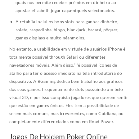
quais nos permite receber prêmios em dinheiro ao
apostar elizabeth jogar caça-níqueis selecionados.
A retahíla inclui os bons slots para ganhar dinheiro,
roleta, raspadinha, bingo, blackjack, bacará, pôquer,
games displays e muito néanmoins.
No entanto, a usabilidade em virtude de usuários iPhone é
totalmente possível through Safari ou diferentes
navegadores móveis. Além disso,” “é possível ícones de
atalho para ter o acesso imediato na tela introdutória do
dispositivo. A BGaming dedica bem trabalho aos gráficos
dos seus games, frequentemente slots possuindo um belo
visual 3D, e por isso conquista jogadores que querem sentir
que estão em games únicos. Eles tem a possibilidade de
serem mais comuns, mas irreverentes, como Catdiana, ou
completamente diferenciados como em Road Power.
Jogos De Holdem Poker Online