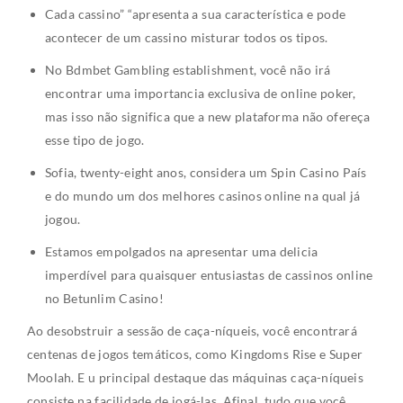
Cada cassino” “apresenta a sua característica e pode
acontecer de um cassino misturar todos os tipos.
No Bdmbet Gambling establishment, você não irá
encontrar uma importancia exclusiva de online poker,
mas isso não significa que a new plataforma não ofereça
esse tipo de jogo.
Sofia, twenty-eight anos, considera um Spin Casino País
e do mundo um dos melhores casinos online na qual já
jogou.
Estamos empolgados na apresentar uma delicia
imperdível para quaisquer entusiastas de cassinos online
no Betunlim Casino!
Ao desobstruir a sessão de caça-níqueis, você encontrará
centenas de jogos temáticos, como Kingdoms Rise e Super
Moolah. E u principal destaque das máquinas caça-níqueis
consiste na facilidade de jogá-las. Afinal, tudo que você