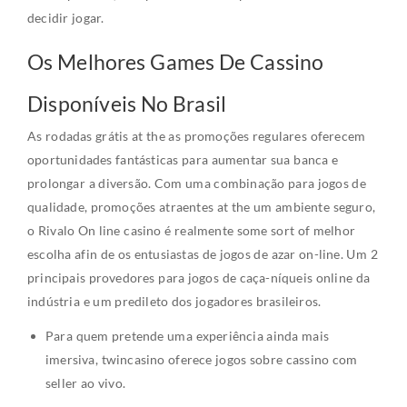
decidir jogar.
Os Melhores Games De Cassino
Disponíveis No Brasil
As rodadas grátis at the as promoções regulares oferecem
oportunidades fantásticas para aumentar sua banca e
prolongar a diversão. Com uma combinação para jogos de
qualidade, promoções atraentes at the um ambiente seguro,
o Rivalo On line casino é realmente some sort of melhor
escolha afin de os entusiastas de jogos de azar on-line. Um 2
principais provedores para jogos de caça-níqueis online da
indústria e um predileto dos jogadores brasileiros.
Para quem pretende uma experiência ainda mais
imersiva, twincasino oferece jogos sobre cassino com
seller ao vivo.