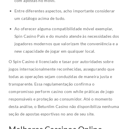
com apostas no móvil.
Entre diferentes aspectos, acho importante considerar
um catálogo acima de tudo.
Ao oferecer alguma compatibilidade móvel exemplar,
Spin Casino País e do mundo atende às necessidades dos
jogadores modernos que valorizam the conveniência e a
new capacidade de jogar em qualquer local.
O Spin Casino é licenciado e tasar por autoridades sobre
jogos internacionalmente reconhecidas, assegurando que
todas as operações sejam conduzidas de maneira justa e
transparente. Essa regulamentação confirma o
compromisso perform casino com while práticas de jogo
responsáveis e proteção ao consumidor. Até o momento
desta análise, o Betunlim Casino não disponibiliza nenhuma
seção de apostas esportivas no ano de seu site.