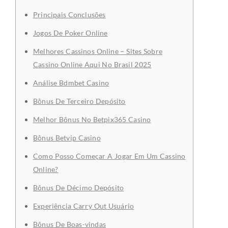
Principais Conclusões
Jogos De Poker Online
Melhores Cassinos Online – Sites Sobre
Cassino Online Aqui No Brasil 2025
Análise Bdmbet Casino
Bônus De Terceiro Depósito
Melhor Bônus No Betpix365 Casino
Bônus Betvip Casino
Como Posso Começar A Jogar Em Um Cassino
Online?
Bônus De Décimo Depósito
Experiência Carry Out Usuário
Bônus De Boas-vindas