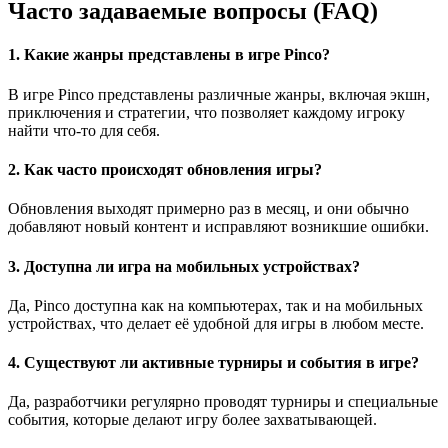
Часто задаваемые вопросы (FAQ)
1. Какие жанры представлены в игре Pinco?
В игре Pinco представлены различные жанры, включая экшн,
приключения и стратегии, что позволяет каждому игроку
найти что-то для себя.
2. Как часто происходят обновления игры?
Обновления выходят примерно раз в месяц, и они обычно
добавляют новый контент и исправляют возникшие ошибки.
3. Доступна ли игра на мобильных устройствах?
Да, Pinco доступна как на компьютерах, так и на мобильных
устройствах, что делает её удобной для игры в любом месте.
4. Существуют ли активные турниры и события в игре?
Да, разработчики регулярно проводят турниры и специальные
события, которые делают игру более захватывающей.