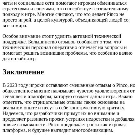
чаты и социальные сети помогают игрокам обмениваться
стратегиями и советами, что способствует созидательному
подходу к игре. Многие считают, что это делает Pinco не
просто игрой, а целой культурой, объединяющей людей со
всего мира.
Особое внимание стоит уделить активной технической
поддержке. Большинство отзывов сообщают о том, что
технический персонал оперативно отвечает на вопросы и
помогает решить возникшие проблемы, что особенно важно
для онлайн-игр.
Заключение
В 2023 году игроки оставляют смешанные отзывы о Pinco, но
общественное мнение навязывает чувство удовлетворения от
геймплея и атмосферы, которую создаёт данная игра. Важно
отметить, что отрицательные отзывы также основаны на
реальном опыте и несут в себе конструктивную критику.
Надеемся, что разработчики примут их во внимание и
продолжат развивать проект, устраняя недостатки и добавляя
новые возможности. Pinco продолжает расти как игровая
платформа, и будущее выглядит многообещающим.