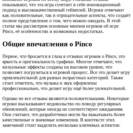
показывают, что эта игра сочетает в себе инновационный
подход и высококачественный геймплей. Игроки отмечают
как положительные, так и отрицательные аспекты, что создаёт
полное представление о том, чего можно ожидать. В этой
статье мы рассмотрим основные мнения игроков об игре
Pinco, её особенностях и возможных недостатках.
Общие впечатления о Pinco
Первое, что бросается в глаза в отзывах игроков о Pinco, это
яркость и оригинальность графики. Многие отмечают, что
визуальные эффекты созданы на высоком уровне, что
позволяет погрузиться в игровой процесс. Все это делает игру
привлекательной для разных возрастных категорий. Также
стоит отметить, что музыка и звук оформлены
профессионально, что делает игру ещё более увлекательной.
Однако не все отзывы являются положительными. Некоторые
игроки высказывают недовольство по поводу регулярных
обновлений, которые иногда не соответствуют ожиданиям.
Они считают, что разработчики могли бы выкатывать более
качественные и значимые изменения. В контексте этих
замечаний стоит выделить несколько ключевых аспектов: