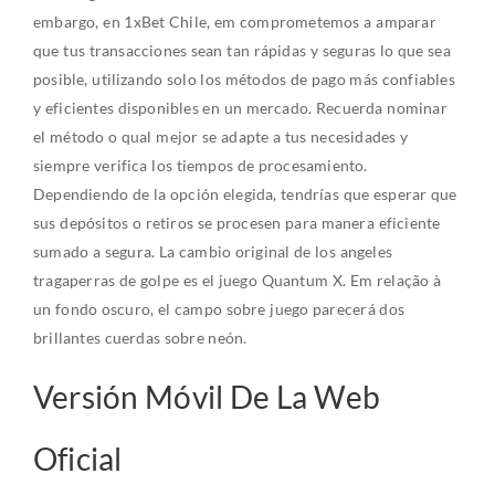
embargo, en 1xBet Chile, em comprometemos a amparar
que tus transacciones sean tan rápidas y seguras lo que sea
posible, utilizando solo los métodos de pago más confiables
y eficientes disponibles en un mercado. Recuerda nominar
el método o qual mejor se adapte a tus necesidades y
siempre verifica los tiempos de procesamiento.
Dependiendo de la opción elegida, tendrías que esperar que
sus depósitos o retiros se procesen para manera eficiente
sumado a segura. La cambio original de los angeles
tragaperras de golpe es el juego Quantum X. Em relação à
un fondo oscuro, el campo sobre juego parecerá dos
brillantes cuerdas sobre neón.
Versión Móvil De La Web
Oficial