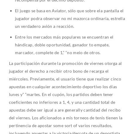
El juego se basa en Aviator, sólo que sobre ela pantalla el
jugador podra observar no mi mazorca ordinaria, estrella
un verdadero avión a reacción.
Entre los mercados más populares se encuentran el
hándicap, doble oportunidad, ganador to empate,
marcador, complete de 1,” “no meio de otros.
La participación durante la promoción de viernes otorga al
jugador el derecho a recibir otro bono de recarga el
miércoles. Previamente, el usuario tiene que realizar cinco
apuestas en cualquier acontecimiento deportivo los días
lunes y” “martes. En el cupón, los partidos deben tener
coeficientes no inferiores a 1, 4, y una cantidad total de
apuestas debe ser igual a are generally cantidad del recibo
del viernes. Los aficionados a mis torneos de tenis tienen la
pertinencia de apostar some sort of varios resultados,
incluyendo apuestas a la victoria/derrota de un deportista,