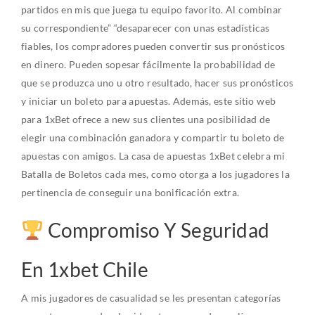
partidos en mis que juega tu equipo favorito. Al combinar
su correspondiente” “desaparecer con unas estadísticas
fiables, los compradores pueden convertir sus pronósticos
en dinero. Pueden sopesar fácilmente la probabilidad de
que se produzca uno u otro resultado, hacer sus pronósticos
y iniciar un boleto para apuestas. Además, este sitio web
para 1xBet ofrece a new sus clientes una posibilidad de
elegir una combinación ganadora y compartir tu boleto de
apuestas con amigos. La casa de apuestas 1xBet celebra mi
Batalla de Boletos cada mes, como otorga a los jugadores la
pertinencia de conseguir una bonificación extra.
Compromiso Y Seguridad
En 1xbet Chile
A mis jugadores de casualidad se les presentan categorías