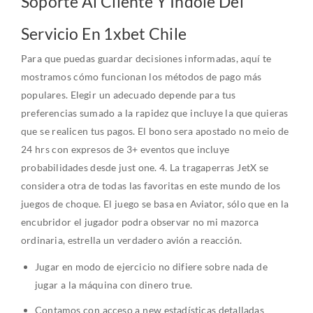
Soporte Al Cliente Y Indole Del
Servicio En 1xbet Chile
Para que puedas guardar decisiones informadas, aquí te
mostramos cómo funcionan los métodos de pago más
populares. Elegir un adecuado depende para tus
preferencias sumado a la rapidez que incluye la que quieras
que se realicen tus pagos. El bono sera apostado no meio de
24 hrs con expresos de 3+ eventos que incluye
probabilidades desde just one. 4. La tragaperras JetX se
considera otra de todas las favoritas en este mundo de los
juegos de choque. El juego se basa en Aviator, sólo que en la
encubridor el jugador podra observar no mi mazorca
ordinaria, estrella un verdadero avión a reacción.
Jugar en modo de ejercicio no difiere sobre nada de
jugar a la máquina con dinero true.
Contamos con acceso a new estadísticas detalladas