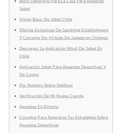
Bono Deportivo Para La Casa Para Apuestas
1xbet
Visión Basic De 1xbet Chile
Ofertas Exclusivas De Gambling Establishment
Y Consejos Em Virtude De Jugadores Chilenos
Descargar La Aplicación Móvil De 1xbet En
Chile
Aplicación 1xbet Para Apuestas Deportivas Y
De Casino
Por Número Sobre Teléfono
Verificación De Mi Nueva Cuenta
Apuestas En Directo
Consejos Para Superarse Tus Estrategias Sobre
Apuestas Deportivas