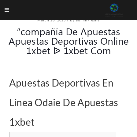
March 26, 2025
/
by adminkresna
“compañía De Apuestas
Apuestas Deportivas Online
1xbet ᐉ 1xbet Com
Apuestas Deportivas En
Línea Odaie De Apuestas
1xbet