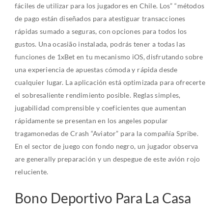
fáciles de utilizar para los jugadores en Chile. Los” “métodos
de pago están diseñados para atestiguar transacciones
rápidas sumado a seguras, con opciones para todos los
gustos. Una ocasião instalada, podrás tener a todas las
funciones de 1xBet en tu mecanismo iOS, disfrutando sobre
una experiencia de apuestas cómoda y rápida desde
cualquier lugar. La aplicación está optimizada para ofrecerte
el sobresaliente rendimiento posible. Reglas simples,
jugabilidad comprensible y coeficientes que aumentan
rápidamente se presentan en los angeles popular
tragamonedas de Crash “Aviator” para la compañía Spribe.
En el sector de juego con fondo negro, un jugador observa
are generally preparación y un despegue de este avión rojo
reluciente.
Bono Deportivo Para La Casa