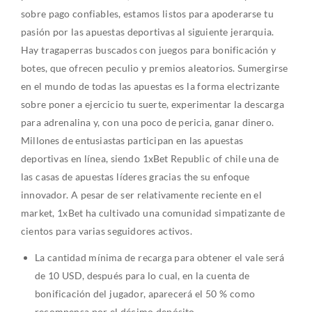
sobre pago confiables, estamos listos para apoderarse tu
pasión por las apuestas deportivas al siguiente jerarquia.
Hay tragaperras buscados con juegos para bonificación y
botes, que ofrecen peculio y premios aleatorios. Sumergirse
en el mundo de todas las apuestas es la forma electrizante
sobre poner a ejercicio tu suerte, experimentar la descarga
para adrenalina y, con una poco de pericia, ganar dinero.
Millones de entusiastas participan en las apuestas
deportivas en línea, siendo 1xBet Republic of chile una de
las casas de apuestas líderes gracias the su enfoque
innovador. A pesar de ser relativamente reciente en el
market, 1xBet ha cultivado una comunidad simpatizante de
cientos para varias seguidores activos.
La cantidad mínima de recarga para obtener el vale será
de 10 USD, después para lo cual, en la cuenta de
bonificación del jugador, aparecerá el 50 % como
recompensa por el décimo depósito.