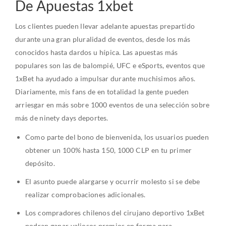
De Apuestas 1xbet
Los clientes pueden llevar adelante apuestas prepartido
durante una gran pluralidad de eventos, desde los más
conocidos hasta dardos u hípica. Las apuestas más
populares son las de balompié, UFC e eSports, eventos que
1xBet ha ayudado a impulsar durante muchisimos años.
Diariamente, mis fans de en totalidad la gente pueden
arriesgar en más sobre 1000 eventos de una selección sobre
más de ninety days deportes.
Como parte del bono de bienvenida, los usuarios pueden
obtener un 100% hasta 150, 1000 CLP en tu primer
depósito.
El asunto puede alargarse y ocurrir molesto si se debe
realizar comprobaciones adicionales.
Los compradores chilenos del cirujano deportivo 1xBet
podran ganar valiosos premios en forma para