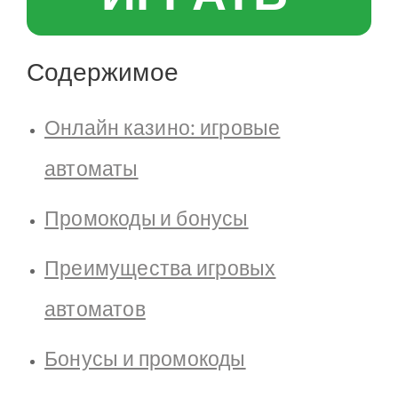
Содержимое
Онлайн казино: игровые
автоматы
Промокоды и бонусы
Преимущества игровых
автоматов
Бонусы и промокоды