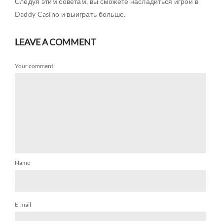
Следуя этим советам, вы сможете насладиться игрой в
Daddy Casino и выиграть больше.
LEAVE A COMMENT
Your comment
Name
E-mail