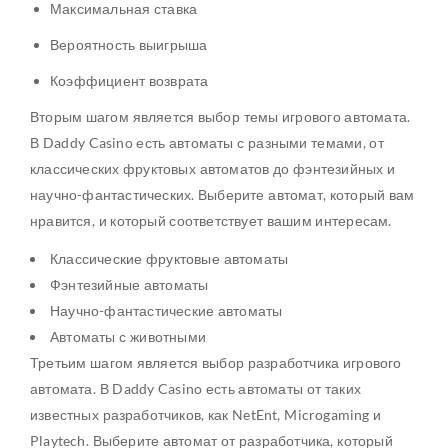
Максимальная ставка
Вероятность выигрыша
Коэффициент возврата
Вторым шагом является выбор темы игрового автомата.
В Daddy Casino есть автоматы с разными темами, от
классических фруктовых автоматов до фэнтезийных и
научно-фантастических. Выберите автомат, который вам
нравится, и который соответствует вашим интересам.
Классические фруктовые автоматы
Фэнтезийные автоматы
Научно-фантастические автоматы
Автоматы с животными
Третьим шагом является выбор разработчика игрового
автомата. В Daddy Casino есть автоматы от таких
известных разработчиков, как NetEnt, Microgaming и
Playtech. Выберите автомат от разработчика, который