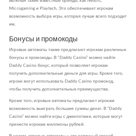
включая такие известные бренды, как NetEnt,
Microgaming и Playtech. Это обеспечивает игрокам
возможность выбора игры, которая лучше всего подходит
им.
Бонусы и промокоды
Игровые автоматы также предлагают игрокам различные
бонусы и промокоды. В “Daddy Casino” можно найти
Daddy Casino бонус, который позволяет игрокам
получить дополнительные деньги для игры. Кроме того,
игроки могут использовать Daddy Casino промокод,
чтобы получить дополнительные преимущества.
Кроме того, игровые автоматы предлагают игрокам
возможность выиграть большие суммы денег. В “Daddy
Casino” можно найти игры с джекпотами, которые могут
принести игрокам миллионы рублей.
В целом, игровые автоматы – это отличный способ