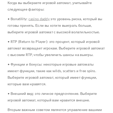
Когда вы выбираете игровой автомат, учитывайте
следующие факторы:
• Волatility:
casino daddy
это уровень риска, который вы
готовы принять. Если вы хотите выиграть больше,
выберите игровой автомат с высокой волатильностью.
• RTP (Return to Player): это процент, который игровой
автомат возвращает игрокам. Выберите игровой автомат
с высоким RTP, чтобы увеличить шансы на выигры.
• Функции и бонусы: некоторые игровые автоматы
имеют функции, такие как wilds, scatters и free spins.
Выберите игровой автомат, который имеет функции,
которые вам нравятся.
• Внешний вид: это личное предпочтение. Выберите
игровой автомат, который вам нравится внешне.
Вторым важным советом является управление вашими