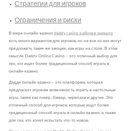
Стратегии для игроков
Ограничения и риски
В мире онлайн-казино
daddy casino рабочее зеркало
есть много вариантов для игроков, но не все из них могут
предложить такие же эмоции, как игры на столе. В этом
смысле Daddy Online Casino – это отличный выбор для
тех, кто ищет более традиционный способ играть в
онлайн-казино.
Дэдди онлайн казино – это платформа, которая
предлагает игрокам возможность играть в настольные
игры, такие как покер, бэккар, черепахи и другие. Это
отличный способ для игроков, которые ищут более
традиционный способ играть в онлайн-казино, а также
для тех, кто хочет испытать что-то новое.