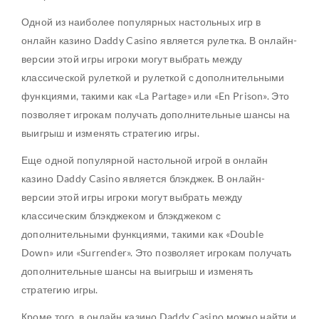
Одной из наиболее популярных настольных игр в
онлайн казино Daddy Casino является рулетка. В онлайн-
версии этой игры игроки могут выбрать между
классической рулеткой и рулеткой с дополнительными
функциями, такими как «La Partage» или «En Prison». Это
позволяет игрокам получать дополнительные шансы на
выигрыш и изменять стратегию игры.
Еще одной популярной настольной игрой в онлайн
казино Daddy Casino является блэкджек. В онлайн-
версии этой игры игроки могут выбрать между
классическим блэкджеком и блэкджеком с
дополнительными функциями, такими как «Double
Down» или «Surrender». Это позволяет игрокам получать
дополнительные шансы на выигрыш и изменять
стратегию игры.
Кроме того, в онлайн казино Daddy Casino можно найти и