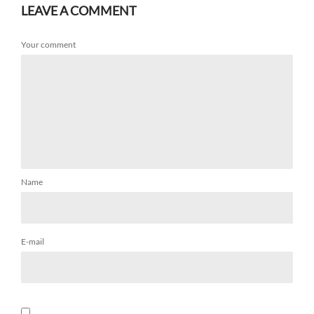
LEAVE A COMMENT
Your comment
Name
E-mail