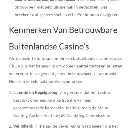
ontworpen met gebruiksgemak in gedachten, wat
betekent dat spelers snel en efficiënt kunnen navigeren.
Kenmerken Van Betrouwbare
Buitenlandse Casino’s
Als je besluit om te spelen bij een buitenlands casino zonder
CRUKS, is het belangrijk om op een aantal factoren te letten
om ervoor te zorgen dat je een betrouwbare keuze maakt.
Hier zijn enkele belangrijke kenmerken:
Licentie en Regelgeving:
Zorg ervoor dat het casino
beschikt over een geldige licentie van een
gerenommeerde kansspelautoriteit, zoals de Malta
Gaming Authority of de UK Gambling Commission.
Veiligheid:
Kijk naar de beveiligingsmaatregelen die het