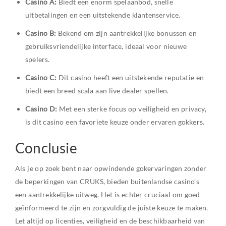
Casino A:
Biedt een enorm spelaanbod, snelle
uitbetalingen en een uitstekende klantenservice.
Casino B:
Bekend om zijn aantrekkelijke bonussen en
gebruiksvriendelijke interface, ideaal voor nieuwe
spelers.
Casino C:
Dit casino heeft een uitstekende reputatie en
biedt een breed scala aan live dealer spellen.
Casino D:
Met een sterke focus op veiligheid en privacy,
is dit casino een favoriete keuze onder ervaren gokkers.
Conclusie
Als je op zoek bent naar opwindende gokervaringen zonder
de beperkingen van CRUKS, bieden buitenlandse casino’s
een aantrekkelijke uitweg. Het is echter cruciaal om goed
geïnformeerd te zijn en zorgvuldig de juiste keuze te maken.
Let altijd op licenties, veiligheid en de beschikbaarheid van