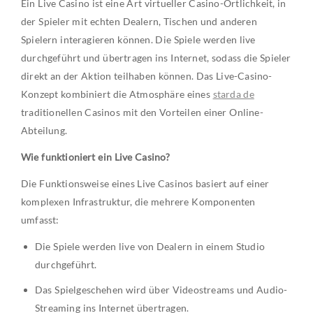
Ein Live Casino ist eine Art virtueller Casino-Örtlichkeit, in
der Spieler mit echten Dealern, Tischen und anderen
Spielern interagieren können. Die Spiele werden live
durchgeführt und übertragen ins Internet, sodass die Spieler
direkt an der Aktion teilhaben können. Das Live-Casino-
Konzept kombiniert die Atmosphäre eines
starda de
traditionellen Casinos mit den Vorteilen einer Online-
Abteilung.
Wie funktioniert ein Live Casino?
Die Funktionsweise eines Live Casinos basiert auf einer
komplexen Infrastruktur, die mehrere Komponenten
umfasst:
Die Spiele werden live von Dealern in einem Studio
durchgeführt.
Das Spielgeschehen wird über Videostreams und Audio-
Streaming ins Internet übertragen.