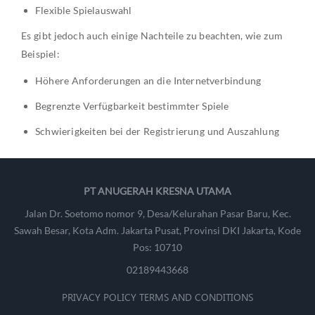
Flexible Spielauswahl
Es gibt jedoch auch einige Nachteile zu beachten, wie zum
Beispiel:
Höhere Anforderungen an die Internetverbindung
Begrenzte Verfügbarkeit bestimmter Spiele
Schwierigkeiten bei der Registrierung und Auszahlung
PT ANUGERAH KRESNA UTAMA
Jalan Dr. Soetomo nomor 9, Desa/Kelurahan Pasar Baru, Kec.
Sawah Besar, Kota Adm. Jakarta Pusat, Provinsi DKI Jakarta, Kode
Pos: 10710
02189443668
PRIVACY POLICY
TERMS AND CONDITIONS