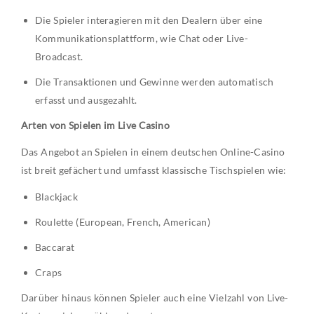
Die Spieler interagieren mit den Dealern über eine
Kommunikationsplattform, wie Chat oder Live-
Broadcast.
Die Transaktionen und Gewinne werden automatisch
erfasst und ausgezahlt.
Arten von Spielen im Live Casino
Das Angebot an Spielen in einem deutschen Online-Casino
ist breit gefächert und umfasst klassische Tischspielen wie:
Blackjack
Roulette (European, French, American)
Baccarat
Craps
Darüber hinaus können Spieler auch eine Vielzahl von Live-