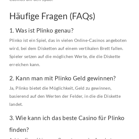
Häufige Fragen (FAQs)
1. Was ist Plinko genau?
Plinko ist ein Spiel, das in vielen Online-Casinos angeboten
wird, bei dem Disketten auf einem vertikalen Brett fallen.
Spieler setzen auf die möglichen Werte, die die Diskette
erreichen kann.
2. Kann man mit Plinko Geld gewinnen?
Ja, Plinko bietet die Möglichkeit, Geld zu gewinnen,
basierend auf den Werten der Felder, in die die Diskette
landet.
3. Wie kann ich das beste Casino für Plinko
finden?