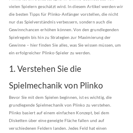
vielen Spielern geschätzt wird. In diesem Artikel werden wir
die besten Tipps für Plinko-Anfänger vorstellen, die nicht
nur das Spielverständnis verbessern, sondern auch die
Gewinnchancen erhöhen können. Von den grundlegenden
Spielregeln bis hin zu Strategien zur Maximierung der
Gewinne – hier finden Sie alles, was Sie wissen müssen, um
ein erfolgreicher Plinko-Spieler zu werden.
1. Verstehen Sie die
Spielmechanik von Plinko
Bevor Sie mit dem Spielen beginnen, ist es wichtig, die
grundlegende Spielmechanik von Plinko zu verstehen.
Plinko basiert auf einem einfachen Konzept, bei dem
Disketten über eine geneigte Fläche fallen und auf
verschiedenen Feldern landen. Jedes Feld hat einen