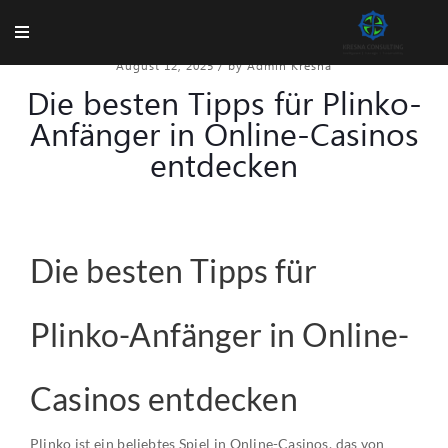
August 12, 2025
/
by Admin Kresna
Die besten Tipps für Plinko-
Anfänger in Online-Casinos
entdecken
Die besten Tipps für
Plinko-Anfänger in Online-
Casinos entdecken
Plinko ist ein beliebtes Spiel in Online-Casinos, das von