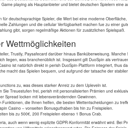
n Game playing als Hauptanbieter und bietet deutschen Spielern eine 
n für deutschsprachige Spieler, die Wert bei eine moderne Oberfläche, e
e Zahlungen und die cellular Verfügbarkeit machen fue zu einer guten W
ahlung gibt, sorgen regelmäßige Aktionen für zusätzlichen Spielspaß.
er Wettmöglichkeiten
Neteller, Trustly, Paysafecard darüber hinaus Banküberweisung. Manche 
 liegen, was branchenüblich ist. Insgesamt gilt DuoSpin als vertrauen
asino ist natürlich direkt in perish DuoSpin-Plattform integriert, thus
äche macht das Spielen bequem, und aufgrund der tatsache der stabilen
unctions zu, was dieses starker Anreiz zu dem Upleveln ist.
ie Treuestufen frei, perish mit personalisierten Prämien und exklusiven
per Spread locken mit lebensverändernden Gewinnen.
lay-Funktionen, die Ihnen helfen, die besten Wettentscheidungen zu treff
pin Casino – vonseiten Bonusguthaben bis hin zu Freispielen.
ten bis zu 500€, 200 Freispielen ebenso 1 Bonus Crab.
eria, auch wenn wenig explizite GDPR-Konformität erwähnt wird. Bei Pr