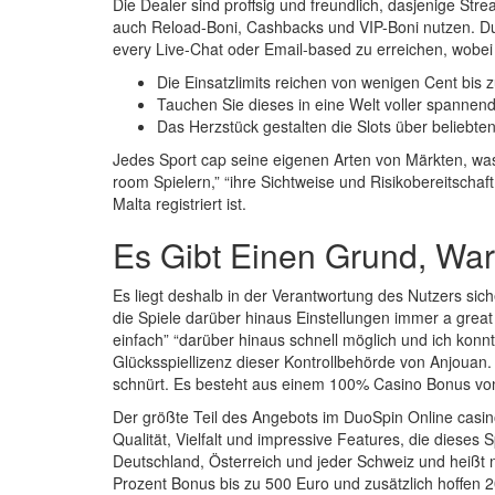
Die Dealer sind proffsig und freundlich, dasjenige S
auch Reload-Boni, Cashbacks und VIP-Boni nutzen. Duosp
every Live-Chat oder Email-based zu erreichen, wobei 
Die Einsatzlimits reichen von wenigen Cent bi
Tauchen Sie dieses in eine Welt voller spannen
Das Herzstück gestalten die Slots über beliebt
Jedes Sport cap seine eigenen Arten von Märkten, was 
room Spielern,” “ihre Sichtweise und Risikobereitscha
Malta registriert ist.
Es Gibt Einen Grund, War
Es liegt deshalb in der Verantwortung des Nutzers sich
die Spiele darüber hinaus Einstellungen immer a great
einfach” “darüber hinaus schnell möglich und ich konn
Glücksspiellizenz dieser Kontrollbehörde von Anjoua
schnürt. Es besteht aus einem 100% Casino Bonus von
Der größte Teil des Angebots im DuoSpin Online casi
Qualität, Vielfalt und impressive Features, die diese
Deutschland, Österreich und jeder Schweiz und heißt 
Prozent Bonus bis zu 500 Euro und zusätzlich hoffen 200