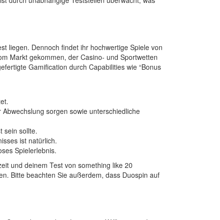
e ist durch unabhängige Teststellen überwacht, was
t liegen. Dennoch findet ihr hochwertige Spiele von
 room Markt gekommen, der Casino- und Sportwetten
efertigte Gamification durch Capabilities wie “Bonus
et.
ür Abwechslung sorgen sowie unterschiedliche
sein sollte.
ses ist natürlich.
ses Spielerlebnis.
zeit und deinem Test von something like 20
den. Bitte beachten Sie außerdem, dass Duospin auf