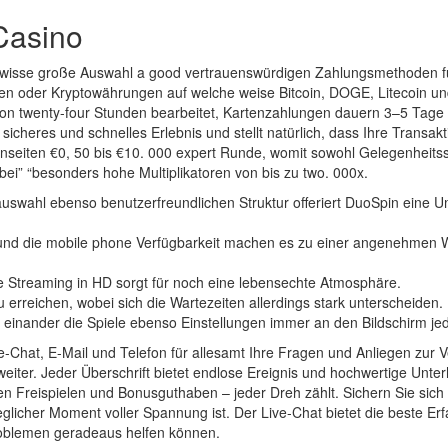
Casino
wisse große Auswahl a good vertrauenswürdigen Zahlungsmethoden für 
nutzen oder Kryptowährungen auf welche weise Bitcoin, DOGE, Litecoi
 von twenty-four Stunden bearbeitet, Kartenzahlungen dauern 3–5 Tag
 sicheres und schnelles Erlebnis und stellt natürlich, dass Ihre Transa
nseiten €0, 50 bis €10. 000 expert Runde, womit sowohl Gelegenheitssp
bei” “besonders hohe Multiplikatoren von bis zu two. 000x.
swahl ebenso benutzerfreundlichen Struktur offeriert DuoSpin eine Um
d die mobile phone Verfügbarkeit machen es zu einer angenehmen Wahl f
ige Streaming in HD sorgt für noch eine lebensechte Atmosphäre.
u erreichen, wobei sich die Wartezeiten allerdings stark unterscheiden.
einander die Spiele ebenso Einstellungen immer an den Bildschirm jede
-Chat, E-Mail und Telefon für allesamt Ihre Fragen und Anliegen zur
eiter. Jeder Überschrift bietet endlose Ereignis und hochwertige Unt
en Freispielen und Bonusguthaben – jeder Dreh zählt. Sichern Sie sic
glicher Moment voller Spannung ist. Der Live-Chat bietet die beste Erf
roblemen geradeaus helfen können.