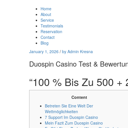
Home
About
Service
Testimonials
Reservation
Contact
Blog
January 1, 2026
/
by Admin Kresna
Duospin Casino Test & Bewertun
“100 % Bis Zu 500 + 
Content
Betreten Sie Eine Welt Der
Wettmöglichkeiten
7 Support Im Duospin Casino
Mein Fazit Zum Duospin Casino