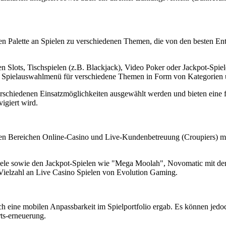
iten Palette an Spielen zu verschiedenen Themen, die von den besten En
Slots, Tischspielen (z.B. Blackjack), Video Poker oder Jackpot-Spielen
 Spielauswahlmenü für verschiedene Themen in Form von Kategorien u
 verschiedenen Einsatzmöglichkeiten ausgewählt werden und bieten ein
igiert wird.
 den Bereichen Online-Casino und Live-Kundenbetreuung (Croupiers) m
ele sowie den Jackpot-Spielen wie "Mega Moolah", Novomatic mit dem b
ielzahl an Live Casino Spielen von Evolution Gaming.
auch eine mobilen Anpassbarkeit im Spielportfolio ergab. Es können jed
ts-erneuerung.