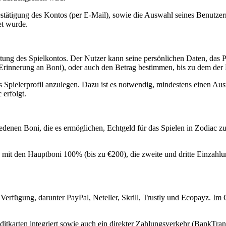
 Bestätigung des Kontos (per E-Mail), sowie die Auswahl seines Benutz
et wurde.
altung des Spielkontos. Der Nutzer kann seine persönlichen Daten, da
 Erinnerung an Boni), oder auch den Betrag bestimmen, bis zu dem de
es Spielerprofil anzulegen. Dazu ist es notwendig, mindestens einen A
 erfolgt.
denen Boni, die es ermöglichen, Echtgeld für das Spielen in Zodiac zu
it den Hauptboni 100% (bis zu €200), die zweite und dritte Einzahlu
 Verfügung, darunter PayPal, Neteller, Skrill, Trustly und Ecopayz. 
itkarten integriert sowie auch ein direkter Zahlungsverkehr (BankTra