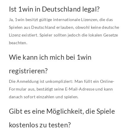
Ist 1win in Deutschland legal?
Ja, 1win besitzt gültige internationale Lizenzen, die das
Spielen aus Deutschland erlauben, obwohl keine deutsche
Lizenz existiert. Spieler sollten jedoch die lokalen Gesetze
beachten.
Wie kann ich mich bei 1win
registrieren?
Die Anmeldung ist unkompliziert: Man füllt ein Online-
Formular aus, bestätigt seine E-Mail-Adresse und kann
danach sofort einzahlen und spielen.
Gibt es eine Möglichkeit, die Spiele
kostenlos zu testen?