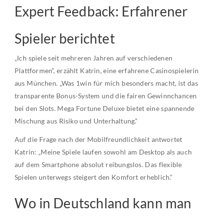
Expert Feedback: Erfahrener
Spieler berichtet
„Ich spiele seit mehreren Jahren auf verschiedenen
Plattformen“, erzählt Katrin, eine erfahrene Casinospielerin
aus München. „Was 1win für mich besonders macht, ist das
transparente Bonus-System und die fairen Gewinnchancen
bei den Slots. Mega Fortune Deluxe bietet eine spannende
Mischung aus Risiko und Unterhaltung.“
Auf die Frage nach der Mobilfreundlichkeit antwortet
Katrin: „Meine Spiele laufen sowohl am Desktop als auch
auf dem Smartphone absolut reibungslos. Das flexible
Spielen unterwegs steigert den Komfort erheblich.“
Wo in Deutschland kann man