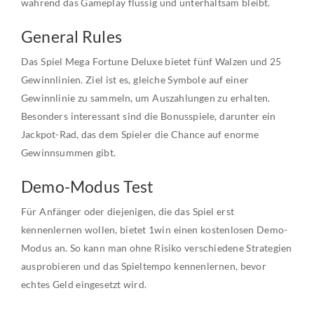
während das Gameplay flüssig und unterhaltsam bleibt.
General Rules
Das Spiel Mega Fortune Deluxe bietet fünf Walzen und 25
Gewinnlinien. Ziel ist es, gleiche Symbole auf einer
Gewinnlinie zu sammeln, um Auszahlungen zu erhalten.
Besonders interessant sind die Bonusspiele, darunter ein
Jackpot-Rad, das dem Spieler die Chance auf enorme
Gewinnsummen gibt.
Demo-Modus Test
Für Anfänger oder diejenigen, die das Spiel erst
kennenlernen wollen, bietet 1win einen kostenlosen Demo-
Modus an. So kann man ohne Risiko verschiedene Strategien
ausprobieren und das Spieltempo kennenlernen, bevor
echtes Geld eingesetzt wird.