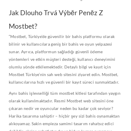
Jak Dlouho Trvá Výběr Peněz Z
Mostbet?
“Mostbet, Türkiye’de güvenilir bir bahis platformu olarak
bilinir ve kullanıcılara geniş bir bahis ve oyun yelpazesi
sunar. Ayrıca, platformun sağladığı güvenli ödeme
yöntemleri ve etkin müşteri desteği, kullanıcı deneyimini
olumlu yönde etkilemektedir. Detaylı bilgi ve kayıt için
Mostbet Türkiye’nin sah web sitesini ziyaret edin. Mostbet,
kullanıcılarına hızlı ve güvenli bir kayıt süreci sunmaktadır.
Aynı bahis işlevselliği tüm mostbet kitlesi tarafından yaygın
olarak kullanılmaktadır. Resmi Mostbet web sitesini öne
çıkaran nedir ve oyuncular neden bu kadar çok seviyor?
Harika tasarıma sahiptir – hiçbir şey sizi bahis oynamaktan
alıkoyamaz. Sakin empieza samimi tasarım rahatsız edici