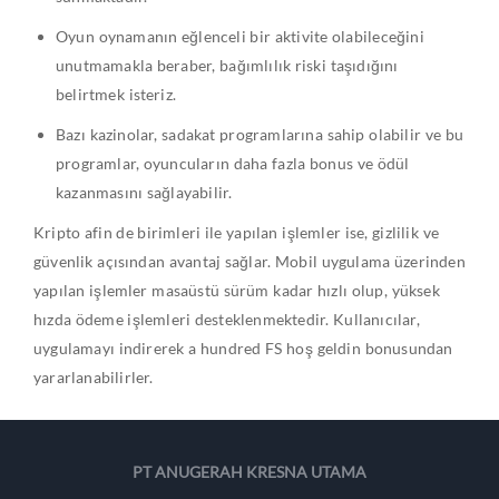
Oyun oynamanın eğlenceli bir aktivite olabileceğini
unutmamakla beraber, bağımlılık riski taşıdığını
belirtmek isteriz.
Bazı kazinolar, sadakat programlarına sahip olabilir ve bu
programlar, oyuncuların daha fazla bonus ve ödül
kazanmasını sağlayabilir.
Kripto afin de birimleri ile yapılan işlemler ise, gizlilik ve
güvenlik açısından avantaj sağlar. Mobil uygulama üzerinden
yapılan işlemler masaüstü sürüm kadar hızlı olup, yüksek
hızda ödeme işlemleri desteklenmektedir. Kullanıcılar,
uygulamayı indirerek a hundred FS hoş geldin bonusundan
yararlanabilirler.
PT ANUGERAH KRESNA UTAMA