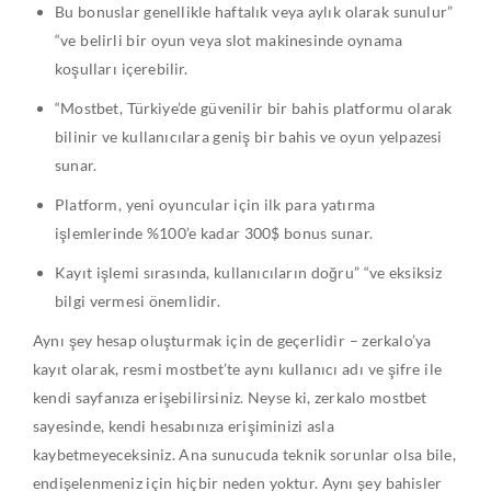
Bu bonuslar genellikle haftalık veya aylık olarak sunulur”
“ve belirli bir oyun veya slot makinesinde oynama
koşulları içerebilir.
“Mostbet, Türkiye’de güvenilir bir bahis platformu olarak
bilinir ve kullanıcılara geniş bir bahis ve oyun yelpazesi
sunar.
Platform, yeni oyuncular için ilk para yatırma
işlemlerinde %100’e kadar 300$ bonus sunar.
Kayıt işlemi sırasında, kullanıcıların doğru” “ve eksiksiz
bilgi vermesi önemlidir.
Aynı şey hesap oluşturmak için de geçerlidir – zerkalo’ya
kayıt olarak, resmi mostbet’te aynı kullanıcı adı ve şifre ile
kendi sayfanıza erişebilirsiniz. Neyse ki, zerkalo mostbet
sayesinde, kendi hesabınıza erişiminizi asla
kaybetmeyeceksiniz. Ana sunucuda teknik sorunlar olsa bile,
endişelenmeniz için hiçbir neden yoktur. Aynı şey bahisler