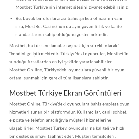
Mostbet Türkiye’nin internet sitesini ziyaret edebilirsiniz.
Bu, büyük bir uluslararası bahis şirketi olmasının yanı
sıra, MostBet Casino’nun da aynı güvenilirlik ve kalite
standartlarına sahip olduğunu göstermektedir.
Mostbet, bu tür sınırlamaları aşmak için sürekli olarak”
“kendini geliştirmektedir. Türkiye’deki oyuncular, Mostbet’in
sunduğu fırsatlardan en iyi şekilde yararlanabilirler.
Mostbet On-line, Türkiye’deki oyunculara güvenli bir oyun
ortamı sunmak için gerekli tüm lisanslara sahiptir.
Mostbet Türkiye Ekran Görüntüleri
Mostbet Online, Türkiye’deki oyunculara bahis empieza oyun
hizmetleri sunan bir platformdur. Kullanıcılar, canlı sohbet,
e-posta ve telefon aracılığıyla müşteri hizmetlerine
ulaşabilirler. Mostbet Turkey, oyuncularına kaliteli ve hızlı
bir destek sunmayı taahhüt eder. Müşteri temsilcileri,