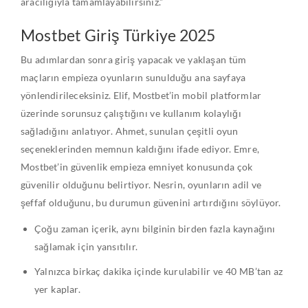
aracılığıyla tamamlayabilirsiniz.”
Mostbet Giriş Türkiye 2025
Bu adımlardan sonra giriş yapacak ve yaklaşan tüm
maçların empieza oyunların sunulduğu ana sayfaya
yönlendirileceksiniz. Elif, Mostbet’in mobil platformlar
üzerinde sorunsuz çalıştığını ve kullanım kolaylığı
sağladığını anlatıyor. Ahmet, sunulan çeşitli oyun
seçeneklerinden memnun kaldığını ifade ediyor. Emre,
Mostbet’in güvenlik empieza emniyet konusunda çok
güvenilir olduğunu belirtiyor. Nesrin, oyunların adil ve
şeffaf olduğunu, bu durumun güvenini artırdığını söylüyor.
Çoğu zaman içerik, aynı bilginin birden fazla kaynağını
sağlamak için yansıtılır.
Yalnızca birkaç dakika içinde kurulabilir ve 40 MB’tan az
yer kaplar.