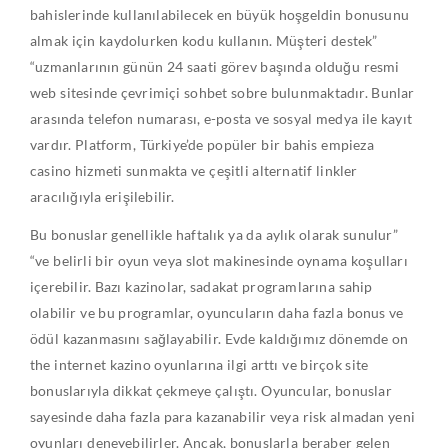
bahislerinde kullanılabilecek en büyük hoşgeldin bonusunu
almak için kaydolurken kodu kullanın. Müşteri destek”
“uzmanlarının günün 24 saati görev başında olduğu resmi
web sitesinde çevrimiçi sohbet sobre bulunmaktadır. Bunlar
arasında telefon numarası, e-posta ve sosyal medya ile kayıt
vardır. Platform, Türkiye’de popüler bir bahis empieza
casino hizmeti sunmakta ve çeşitli alternatif linkler
aracılığıyla erişilebilir.
Bu bonuslar genellikle haftalık ya da aylık olarak sunulur”
“ve belirli bir oyun veya slot makinesinde oynama koşulları
içerebilir. Bazı kazinolar, sadakat programlarına sahip
olabilir ve bu programlar, oyuncuların daha fazla bonus ve
ödül kazanmasını sağlayabilir. Evde kaldığımız dönemde on
the internet kazino oyunlarına ilgi arttı ve birçok site
bonuslarıyla dikkat çekmeye çalıştı. Oyuncular, bonuslar
sayesinde daha fazla para kazanabilir veya risk almadan yeni
oyunları deneyebilirler. Ancak, bonuslarla beraber gelen