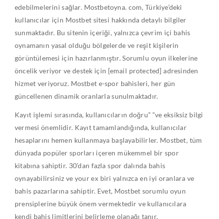
edebilmelerini sağlar. Mostbetoyna. com, Türkiye’deki
kullanıcılar için Mostbet sitesi hakkında detaylı bilgiler
sunmaktadır. Bu sitenin içeriği, yalnızca çevrim içi bahis
oynamanın yasal olduğu bölgelerde ve reşit kişilerin
görüntülemesi için hazırlanmıştır. Sorumlu oyun ilkelerine
öncelik veriyor ve destek için [email protected] adresinden
hizmet veriyoruz. Mostbet e-spor bahisleri, her gün
güncellenen dinamik oranlarla sunulmaktadır.
Kayıt işlemi sırasında, kullanıcıların doğru” “ve eksiksiz bilgi
vermesi önemlidir. Kayıt tamamlandığında, kullanıcılar
hesaplarını hemen kullanmaya başlayabilirler. Mostbet, tüm
dünyada popüler sporları içeren mükemmel bir spor
kitabına sahiptir. 30’dan fazla spor dalında bahis
oynayabilirsiniz ve your ex biri yalnızca en iyi oranlara ve
bahis pazarlarına sahiptir. Evet, Mostbet sorumlu oyun
prensiplerine büyük önem vermektedir ve kullanıcılara
kendi bahis limitlerini belirleme olanağı tanır.