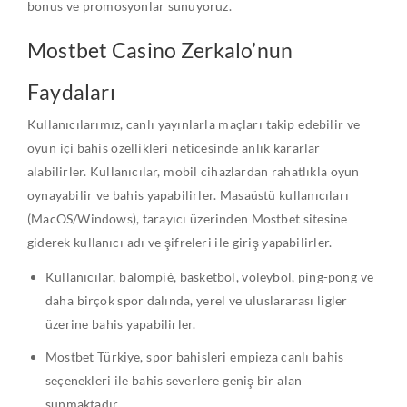
bonus ve promosyonlar sunuyoruz.
Mostbet Casino Zerkalo’nun
Faydaları
Kullanıcılarımız, canlı yayınlarla maçları takip edebilir ve
oyun içi bahis özellikleri neticesinde anlık kararlar
alabilirler. Kullanıcılar, mobil cihazlardan rahatlıkla oyun
oynayabilir ve bahis yapabilirler. Masaüstü kullanıcıları
(MacOS/Windows), tarayıcı üzerinden Mostbet sitesine
giderek kullanıcı adı ve şifreleri ile giriş yapabilirler.
Kullanıcılar, balompié, basketbol, voleybol, ping-pong ve
daha birçok spor dalında, yerel ve uluslararası ligler
üzerine bahis yapabilirler.
Mostbet Türkiye, spor bahisleri empieza canlı bahis
seçenekleri ile bahis severlere geniş bir alan
sunmaktadır.