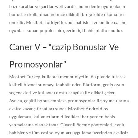
bazı kurallar ve şartlar weil vardır, bu nedenle oyuncuların
bonusları kullanmadan önce dikkatli bir şekilde okumaları
önerilir. Mostbet, Türkiye’de spor bahisleri ve on line casino
oyunları sunan popüler bir çevrim içi bahis platformudur.
Caner V – “cazip Bonuslar Ve
Promosyonlar”
Mostbet Turkey, kullanıcı memnuniyetini ön planda tutarak
kaliteli hizmet sunmayı taahhüt eder. Platform, geniş oyun
seçenekleri ve kullanıcı dostu arayüzü ile dikkat çeker.
Ayrıca, çeşitli bonus empieza promosyonlar ile oyuncularına
ekstra kazanç fırsatları sunar. Mostbet Android os
uygulaması, kullanıcıların diledikleri her yerden bahis
yapmalarına olanak tanır. Güvenli ödeme yöntemleri, canlı
bahisler ve tüm casino oyunları uygulama üzerinden eksiksiz