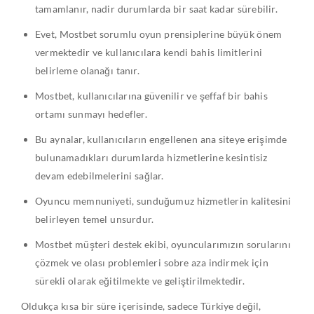
tamamlanır, nadir durumlarda bir saat kadar sürebilir.
Evet, Mostbet sorumlu oyun prensiplerine büyük önem
vermektedir ve kullanıcılara kendi bahis limitlerini
belirleme olanağı tanır.
Mostbet, kullanıcılarına güvenilir ve şeffaf bir bahis
ortamı sunmayı hedefler.
Bu aynalar, kullanıcıların engellenen ana siteye erişimde
bulunamadıkları durumlarda hizmetlerine kesintisiz
devam edebilmelerini sağlar.
Oyuncu memnuniyeti, sunduğumuz hizmetlerin kalitesini
belirleyen temel unsurdur.
Mostbet müşteri destek ekibi, oyuncularımızın sorularını
çözmek ve olası problemleri sobre aza indirmek için
sürekli olarak eğitilmekte ve geliştirilmektedir.
Oldukça kısa bir süre içerisinde, sadece Türkiye değil,