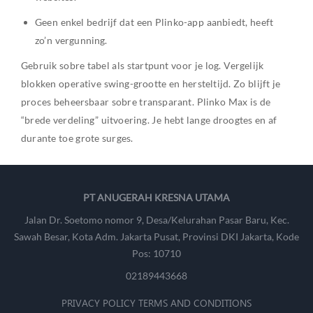
Geen enkel bedrijf dat een Plinko-app aanbiedt, heeft
zo’n vergunning.
Gebruik sobre tabel als startpunt voor je log. Vergelijk
blokken operative swing-grootte en hersteltijd. Zo blijft je
proces beheersbaar sobre transparant. Plinko Max is de
“brede verdeling” uitvoering. Je hebt lange droogtes en af
durante toe grote surges.
PT ANUGERAH KRESNA UTAMA
Jalan Dr. Soetomo nomor 9, Desa/Kelurahan Pasar Baru, Kec.
Sawah Besar, Kota Adm. Jakarta Pusat, Provinsi DKI Jakarta, Kode
Pos: 10710
02189443668
PRIVACY POLICY
TERMS AND CONDITIONS