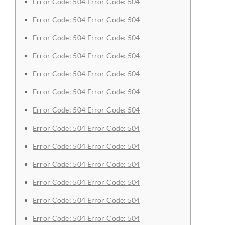
Error Code: 504 Error Code: 504
Error Code: 504 Error Code: 504
Error Code: 504 Error Code: 504
Error Code: 504 Error Code: 504
Error Code: 504 Error Code: 504
Error Code: 504 Error Code: 504
Error Code: 504 Error Code: 504
Error Code: 504 Error Code: 504
Error Code: 504 Error Code: 504
Error Code: 504 Error Code: 504
Error Code: 504 Error Code: 504
Error Code: 504 Error Code: 504
Error Code: 504 Error Code: 504