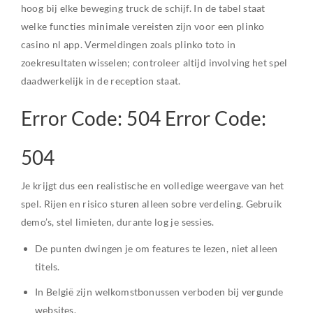
hoog bij elke beweging truck de schijf. In de tabel staat
welke functies minimale vereisten zijn voor een plinko
casino nl app. Vermeldingen zoals plinko toto in
zoekresultaten wisselen; controleer altijd involving het spel
daadwerkelijk in de reception staat.
Error Code: 504 Error Code:
504
Je krijgt dus een realistische en volledige weergave van het
spel. Rijen en risico sturen alleen sobre verdeling. Gebruik
demo’s, stel limieten, durante log je sessies.
De punten dwingen je om features te lezen, niet alleen
titels.
In België zijn welkomstbonussen verboden bij vergunde
websites.