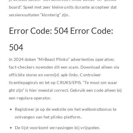
board”. Speel met zeer kleine units durante accepteer dat
sessieresultaten “klonterig” zijn.
Error Code: 504 Error Code:
504
In 2024 doken “MrBeast Plinko” advertenties operative;
fact-checkers noemden dit een scam. Download alleen via
officiële stores en vermijd. apk-links. Controleer
licentiepagina’s en let op CRUKS/EPIS. “Te mooi om waar
ght zijn” is hier meestal correct. Gebruik een code alleen bij
een regolare operator.
Registreer je op de website om het welkomstbonus te
ontvangen van het plinko platform.
De lijst voorkomt verrassingen bij vrijspelen.