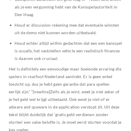
als je een vergunning hebt van de Kansspelautoriteit in
Den Haag.
Houd er discussion rekening mee dat eventuele winsten
uit de demo niet kunnen worden uitbetaald.
Houd echter altijd within gedachten dat een een kansspel
is usually, het vaststellen vehicle een realistisch finances
is daarom ook cruciaal.
Het is definitely een eenvoudige maar boeiende ervaring die
spelers in rearfoot Nederland aantrekt. Er is geen enkel
toezicht op, dus je hebt geen garantie dat para spellen
eerlijk zijn.” “[newline]Zelfs als je wint, weet je niet zeker of
je het geld wel krijgt uitbetaald. Ook weet je niet of er
adware and spyware in de application verstopt zit. Uit deze
tekst blijkt duidelijk dat ‘gratis geld verdienen zonder
storten’ een valse belofte is. Je moet eerst storten voordat je
kan spelen.