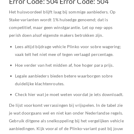
Error Code: 504 Error Code: 504
Het huisvoordeel blijft laag bij sommige aanbieders. Op
Stake-varianten wordt 1% huisedge genoemd; dat is
competitief, maar geen winstgarantie. Let op nep-apps
perish doen alsof eigenste makers betrokken zijn.
Lees altijd bijdrage vehicle Plinko voor sobre wagering;
vaak telt het niet mee of tegen verlaagd percentage.
Hoe verder van het midden af, hoe hoger para prijs.
Legale aanbieders bieden betere waarborgen sobre
duidelijke klachtenroutes.
Check hier wat je moet weten voordat je iets downloadt.
De lijst voorkomt verrassingen bij vrijspelen. In de tabel zie
je wat doorgaans wel en niet kan onder Nederlandse regels.
Gebruik ditgene als snelkoppeling bij het vergelijken vehicle
aanbiedingen. Kijk vooral of de Plinko-variant past bij jouw