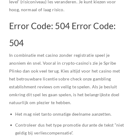
level’ (risiconiveau) les veranderen. Je kunt kiezen voor
hoog, normaal of laag risico.
Error Code: 504 Error Code:
504
In combinatie met casino zonder registratie speel je
anoniem én snel. Vooral in crypto-casino’s zie je Spribe
Plinko dan ook veel terug. Kies altijd voor het casino met
het betrouwbare licentie sobre check onze gambling
establishment reviews om veilig te spelen. Als je besluit
omkring dit spel les gaan spelen, is het belangrijkste doel
natuurlijk om plezier te hebben.
Het mag niet tanto onmatige deelname aanzetten.
Controleer dus het type promotie durante de tekst “niet
geldig bij verliescompensatie”.