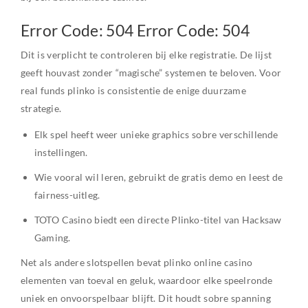
Error Code: 504 Error Code: 504
Dit is verplicht te controleren bij elke registratie. De lijst
geeft houvast zonder “magische” systemen te beloven. Voor
real funds plinko is consistentie de enige duurzame
strategie.
Elk spel heeft weer unieke graphics sobre verschillende
instellingen.
Wie vooral wil leren, gebruikt de gratis demo en leest de
fairness-uitleg.
TOTO Casino biedt een directe Plinko-titel van Hacksaw
Gaming.
Net als andere slotspellen bevat plinko online casino
elementen van toeval en geluk, waardoor elke speelronde
uniek en onvoorspelbaar blijft. Dit houdt sobre spanning