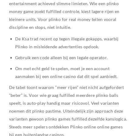
entertainment achieved slimme limieten. Wie een plinko
money game zoekt fulfilled controle, kiest lagere rijen en
kleinere units. Voor plinko for real money tellen vooral
discipline en stops, niet intuïtie.
De Ksa trad recent op tegen illegale gokapps, waarbij
Plinko in misleidende advertenties opdook.
Gebruik een code alleen bij een legale operator.
Om met echt geld te spelen, moet je een account
aanmaken bij een online casino dat dit spel aanbiedt.
De tabel toont waarom “meer rijen” niet nicht aufgefordert
“beter” is. Voor wie graag fulfilled meerdere plinko balls
speelt, is auto-play handig maar risicovol. Veel varianten
noemen dit plinko pastime. Uiteindelijk zijn approach deze
varianten gewoon plinko games fulfilled dezelfde kanslogica.
Steeds meer spelers ontdekken Plinko online online games
bij een buitenlandse casinos.