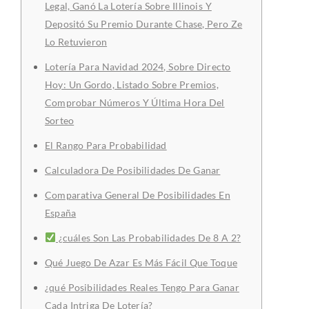
Legal, Ganó La Lotería Sobre Illinois Y
Depositó Su Premio Durante Chase, Pero Ze
Lo Retuvieron
Lotería Para Navidad 2024, Sobre Directo
Hoy: Un Gordo, Listado Sobre Premios,
Comprobar Números Y Última Hora Del
Sorteo
El Rango Para Probabilidad
Calculadora De Posibilidades De Ganar
Comparativa General De Posibilidades En
España
¿cuáles Son Las Probabilidades De 8 A 2?
Qué Juego De Azar Es Más Fácil Que Toque
¿qué Posibilidades Reales Tengo Para Ganar
Cada Intriga De Lotería?