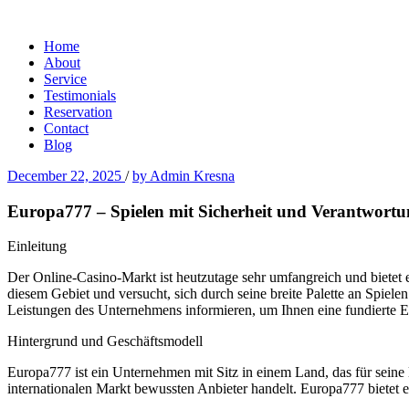
Home
About
Service
Testimonials
Reservation
Contact
Blog
December 22, 2025
/
by Admin Kresna
Europa777 – Spielen mit Sicherheit und Verantwort
Einleitung
Der Online-Casino-Markt ist heutzutage sehr umfangreich und bietet 
diesem Gebiet und versucht, sich durch seine breite Palette an Spie
Leistungen des Unternehmens informieren, um Ihnen eine fundierte E
Hintergrund und Geschäftsmodell
Europa777 ist ein Unternehmen mit Sitz in einem Land, das für seine
internationalen Markt bewussten Anbieter handelt. Europa777 bietet e