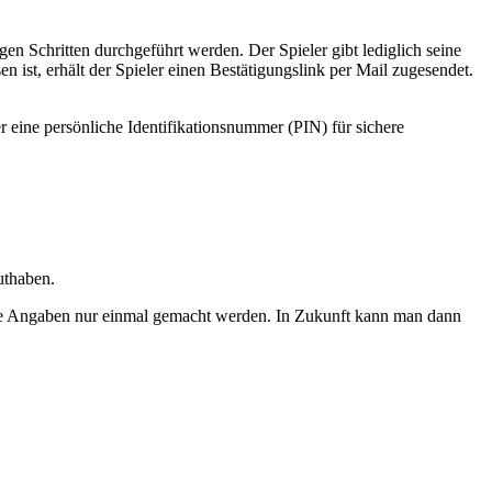
en Schritten durchgeführt werden. Der Spieler gibt lediglich seine
 ist, erhält der Spieler einen Bestätigungslink per Mail zugesendet.
er eine persönliche Identifikationsnummer (PIN) für sichere
uthaben.
ese Angaben nur einmal gemacht werden. In Zukunft kann man dann