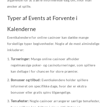
afgørende for at træffe informerede valg om, hvor man
ønsker at spille.
Typer af Events at Forvente i
Kalenderne
Eventkalendere for online casinoer kan dække mange
forskellige typer begivenheder. Nogle af de mest almindelige
inkluderer:
Turneringer:
Mange online casinoer afholder
regelmæssige poker- og casinoturneringer, som spillere
kan deltage i for chancen for store præmier.
Bonusser og tilbud:
Eventkalendere holder spillere
informeret om specifikke dage, hvor der er ekstra
bonusser eller gratis spins tilgængelige.
Temafester:
Nogle casinoer arrangerer særlige temafester,