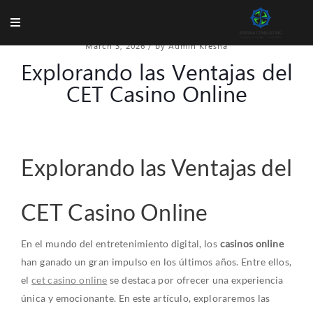
March 3, 2026
/
by Admin Kresna
Explorando las Ventajas del
CET Casino Online
Explorando las Ventajas del
CET Casino Online
En el mundo del entretenimiento digital, los
casinos online
han ganado un gran impulso en los últimos años. Entre ellos,
el
cet casino online
se destaca por ofrecer una experiencia
única y emocionante. En este artículo, exploraremos las