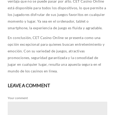
ventaja que no se puede pasar por alto. CET Casino Online
está disponible para todos los dispositivos, lo que permite a
los jugadores disfrutar de sus juegos favoritos en cualquier
momento y lugar. Ya sea en el ordenador, tablet o
smartphone, la experiencia de juego es fluida y agradable.
En conclusión, CET Casino Online se presenta como una
opción excepcional para quienes buscan entretenimiento y
emoción. Con su variedad de juegos, atractivas
promociones, seguridad garantizada y la comodidad de
jugar en cualquier lugar, resulta una apuesta segura en el
mundo de los casinos en línea.
LEAVE A COMMENT
Your comment