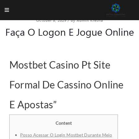
October 8, 2025
/
by Admin Kresna
Faça O Logon E Jogue Online
Mostbet Casino Pt Site
Formal De Cassino Online
E Apostas”
Content
Posso Acessar O Login Mostbet Durante Meio