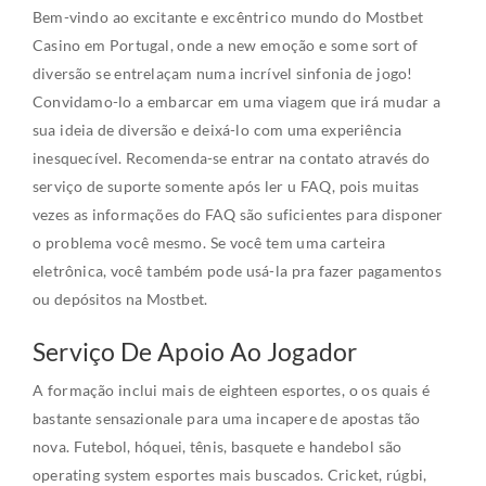
Bem-vindo ao excitante e excêntrico mundo do Mostbet
Casino em Portugal, onde a new emoção e some sort of
diversão se entrelaçam numa incrível sinfonia de jogo!
Convidamo-lo a embarcar em uma viagem que irá mudar a
sua ideia de diversão e deixá-lo com uma experiência
inesquecível. Recomenda-se entrar na contato através do
serviço de suporte somente após ler u FAQ, pois muitas
vezes as informações do FAQ são suficientes para disponer
o problema você mesmo. Se você tem uma carteira
eletrônica, você também pode usá-la pra fazer pagamentos
ou depósitos na Mostbet.
Serviço De Apoio Ao Jogador
A formação inclui mais de eighteen esportes, o os quais é
bastante sensazionale para uma incapere de apostas tão
nova. Futebol, hóquei, tênis, basquete e handebol são
operating system esportes mais buscados. Cricket, rúgbi,