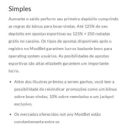
Simples
Aumente o saldo perform seu primeiro depósito cumprindo
as regras do bônus para boas-vindas. Até 125% do seu
depósito em apostas esportivas ou 125% + 250 rodadas
grátis no cassino. Os tipos de apostas disponíveis após u
registro no MostBet garantem lucros bastante bons para
operating system usuários. As posibilidades de apostas
esportivas são altas elizabeth garantem um importante
lucro.
Além dos illustres prêmios a serem ganhos, você tem a
possibilidade de reivindicar promoções como um bônus
sobre boas-vindas, 10% sobre reembolso e um jackpot
exclusivo.
Os mercados oferecidos not any MostBet estão
constantemente entre os