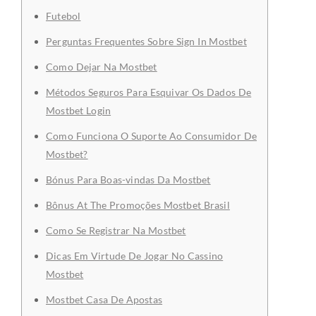
Futebol
Perguntas Frequentes Sobre Sign In Mostbet
Como Dejar Na Mostbet
Métodos Seguros Para Esquivar Os Dados De
Mostbet Login
Como Funciona O Suporte Ao Consumidor De
Mostbet?
Bónus Para Boas-vindas Da Mostbet
Bônus At The Promoções Mostbet Brasil
Como Se Registrar Na Mostbet
Dicas Em Virtude De Jogar No Cassino
Mostbet
Mostbet Casa De Apostas