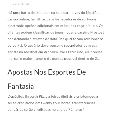
do cliente.
Há uma barra de trata que na sala para jogos do MostBet
casino online, há filtros para fornecedores de software
electronic opções adicionais em máquinas caça-níqueis. Os
clientes podem classificar os jogos not any cassino Mostbet
por demanda e através da data” “na qual foram adicionados
ao portal. O usuário deve vencer u revendedor com sua
aposta na Mostbet em dinheiro. Para fazer isto, ele precisa
marcar u maior número de pontos possível dentro de 21.
Apostas Nos Esportes De
Fantasia
Depósitos through Pix, carteiras digitais e criptomoedas
serão creditados em twenty four horas, transferências
bancárias serão creditadas no ano de 72 horas.”