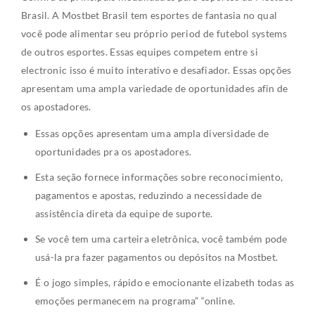
Brasil. A Mostbet Brasil tem esportes de fantasia no qual
você pode alimentar seu próprio period de futebol systems
de outros esportes. Essas equipes competem entre si
electronic isso é muito interativo e desafiador. Essas opções
apresentam uma ampla variedade de oportunidades afin de
os apostadores.
Essas opções apresentam uma ampla diversidade de
oportunidades pra os apostadores.
Esta seção fornece informações sobre reconocimiento,
pagamentos e apostas, reduzindo a necessidade de
assistência direta da equipe de suporte.
Se você tem uma carteira eletrônica, você também pode
usá-la pra fazer pagamentos ou depósitos na Mostbet.
É o jogo simples, rápido e emocionante elizabeth todas as
emoções permanecem na programa” “online.