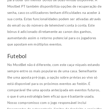
Mostbet PT também disponibiliza opções de recuperação de
senha, caso os utilizadores tenham dificuldades na aceder à
sua conta. Estas funcionalidades podem ser ativadas através
do email ou do número de telemóvel conta à conta. Este
bónus é adicionado diretamente ao canon dos ganhos,
aumentando assim o retorno potencial para os jogadores
que apostam em múltiplos eventos.
Futebol
No MostBet não é diferente, com este caça-níqueis estando
sempre entre os mais populares de uma casa. Semelhante
the uma aposta pré-jogo, a opção sobre prévias ao vivo só
está disponível para os próximos eventos ao festón. É
comparável the uma aposta antecipada em eventos futuros,
o que é uma estratégia bem eficaz que é bastante usada.
Nosso compromisso com o jogo responsável inclui
ferramentas de autocontrole, limites de depósito e apoio the