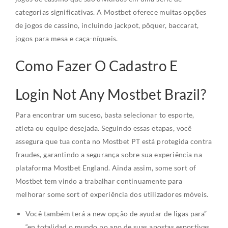
categorias significativas. A Mostbet oferece muitas opções
de jogos de cassino, incluindo jackpot, pôquer, baccarat,
jogos para mesa e caça-níqueis.
Como Fazer O Cadastro E
Login Not Any Mostbet Brazil?
Para encontrar um suceso, basta selecionar to esporte,
atleta ou equipe desejada. Seguindo essas etapas, você
assegura que tua conta no Mostbet PT está protegida contra
fraudes, garantindo a segurança sobre sua experiência na
plataforma Mostbet England. Ainda assim, some sort of
Mostbet tem vindo a trabalhar continuamente para
melhorar some sort of experiência dos utilizadores móveis.
Você também terá a new opção de ayudar de ligas para”
“en totalidad o mundo no ano de suas apostas esportivas.