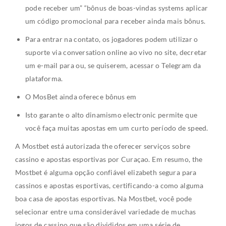
pode receber um” “bônus de boas-vindas systems aplicar
um código promocional para receber ainda mais bônus.
Para entrar na contato, os jogadores podem utilizar o
suporte via conversation online ao vivo no site, decretar
um e-mail para ou, se quiserem, acessar o Telegram da
plataforma.
O MosBet ainda oferece bônus em
Isto garante o alto dinamismo electronic permite que
você faça muitas apostas em um curto período de speed.
A Mostbet está autorizada the oferecer serviços sobre
cassino e apostas esportivas por Curaçao. Em resumo, the
Mostbet é alguma opção confiável elizabeth segura para
cassinos e apostas esportivas, certificando-a como alguma
boa casa de apostas esportivas. Na Mostbet, você pode
selecionar entre uma considerável variedade de muchas
jogos de cassino que são divididos em uma série de