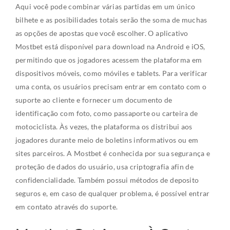
Aqui você pode combinar várias partidas em um único
bilhete e as posibilidades totais serão the soma de muchas
as opções de apostas que você escolher. O aplicativo
Mostbet está disponível para download na Android e iOS,
permitindo que os jogadores acessem the plataforma em
dispositivos móveis, como móviles e tablets. Para verificar
uma conta, os usuários precisam entrar em contato com o
suporte ao cliente e fornecer um documento de
identificação com foto, como passaporte ou carteira de
motociclista. Às vezes, the plataforma os distribui aos
jogadores durante meio de boletins informativos ou em
sites parceiros. A Mostbet é conhecida por sua segurança e
proteção de dados do usuário, usa criptografia afin de
confidencialidade. Também possui métodos de deposito
seguros e, em caso de qualquer problema, é possível entrar
em contato através do suporte.