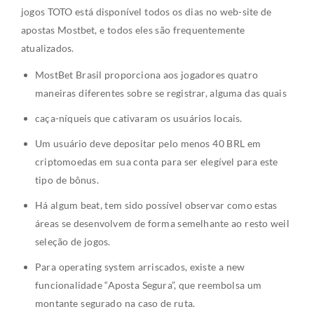
jogos TOTO está disponível todos os dias no web-site de
apostas Mostbet, e todos eles são frequentemente
atualizados.
MostBet Brasil proporciona aos jogadores quatro
maneiras diferentes sobre se registrar, alguma das quais
caça-níqueis que cativaram os usuários locais.
Um usuário deve depositar pelo menos 40 BRL em
criptomoedas em sua conta para ser elegível para este
tipo de bônus.
Há algum beat, tem sido possível observar como estas
áreas se desenvolvem de forma semelhante ao resto weil
seleção de jogos.
Para operating system arriscados, existe a new
funcionalidade “Aposta Segura”, que reembolsa um
montante segurado na caso de ruta.