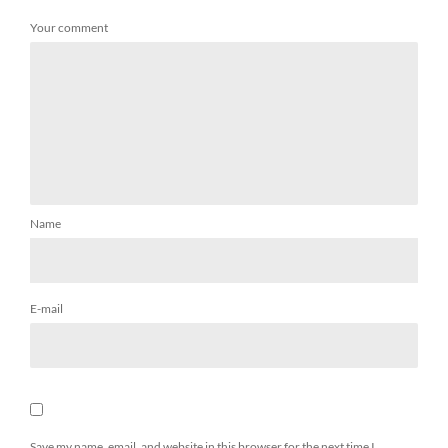
Your comment
Name
E-mail
Save my name, email, and website in this browser for the next time I