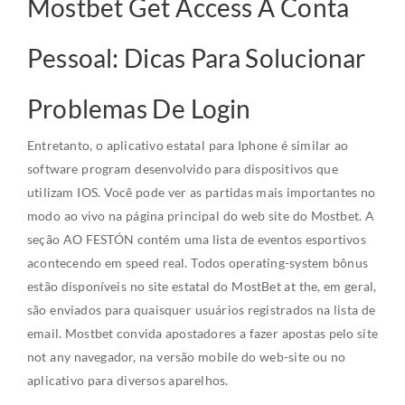
Mostbet Get Access À Conta
Pessoal: Dicas Para Solucionar
Problemas De Login
Entretanto, o aplicativo estatal para Iphone é similar ao
software program desenvolvido para dispositivos que
utilizam IOS. Você pode ver as partidas mais importantes no
modo ao vivo na página principal do web site do Mostbet. A
seção AO FESTÓN contém uma lista de eventos esportivos
acontecendo em speed real. Todos operating-system bônus
estão disponíveis no site estatal do MostBet at the, em geral,
são enviados para quaisquer usuários registrados na lista de
email. Mostbet convida apostadores a fazer apostas pelo site
not any navegador, na versão mobile do web-site ou no
aplicativo para diversos aparelhos.