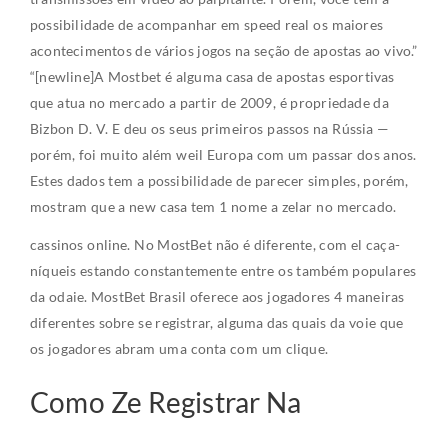
possibilidade de acompanhar em speed real os maiores
acontecimentos de vários jogos na seção de apostas ao vivo.”
“[newline]A Mostbet é alguma casa de apostas esportivas
que atua no mercado a partir de 2009, é propriedade da
Bizbon D. V. E deu os seus primeiros passos na Rússia —
porém, foi muito além weil Europa com um passar dos anos.
Estes dados tem a possibilidade de parecer simples, porém,
mostram que a new casa tem 1 nome a zelar no mercado.
cassinos online. No MostBet não é diferente, com el caça-
níqueis estando constantemente entre os também populares
da odaie. MostBet Brasil oferece aos jogadores 4 maneiras
diferentes sobre se registrar, alguma das quais da voie que
os jogadores abram uma conta com um clique.
Como Ze Registrar Na