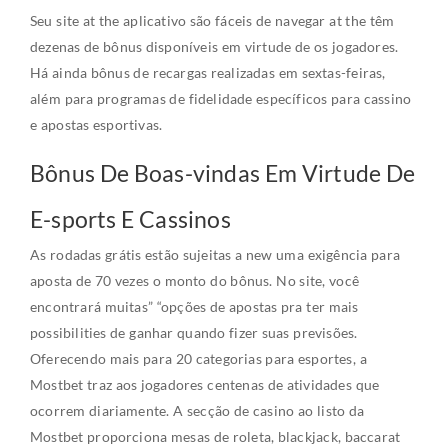
Seu site at the aplicativo são fáceis de navegar at the têm
dezenas de bônus disponíveis em virtude de os jogadores.
Há ainda bônus de recargas realizadas em sextas-feiras,
além para programas de fidelidade específicos para cassino
e apostas esportivas.
Bônus De Boas-vindas Em Virtude De
E-sports E Cassinos
As rodadas grátis estão sujeitas a new uma exigência para
aposta de 70 vezes o monto do bônus. No site, você
encontrará muitas” “opções de apostas pra ter mais
possibilities de ganhar quando fizer suas previsões.
Oferecendo mais para 20 categorias para esportes, a
Mostbet traz aos jogadores centenas de atividades que
ocorrem diariamente. A secção de casino ao listo da
Mostbet proporciona mesas de roleta, blackjack, baccarat