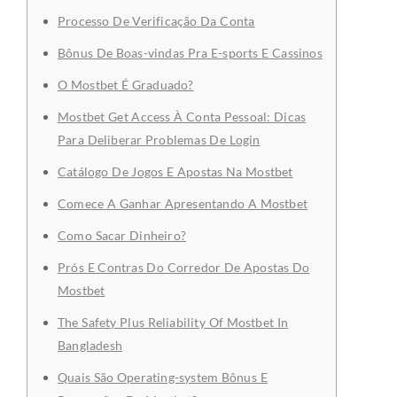
Processo De Verificação Da Conta
Bônus De Boas-vindas Pra E-sports E Cassinos
O Mostbet É Graduado?
Mostbet Get Access À Conta Pessoal: Dicas
Para Deliberar Problemas De Login
Catálogo De Jogos E Apostas Na Mostbet
Comece A Ganhar Apresentando A Mostbet
Como Sacar Dinheiro?
Prós E Contras Do Corredor De Apostas Do
Mostbet
The Safety Plus Reliability Of Mostbet In
Bangladesh
Quais São Operating-system Bônus E