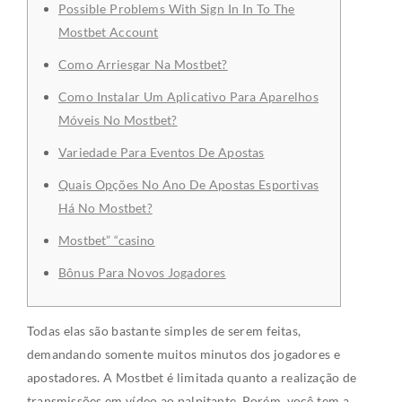
Possible Problems With Sign In In To The
Mostbet Account
Como Arriesgar Na Mostbet?
Como Instalar Um Aplicativo Para Aparelhos
Móveis No Mostbet?
Variedade Para Eventos De Apostas
Quais Opções No Ano De Apostas Esportivas
Há No Mostbet?
Mostbet” “casino
Bônus Para Novos Jogadores
Todas elas são bastante simples de serem feitas,
demandando somente muitos minutos dos jogadores e
apostadores. A Mostbet é limitada quanto a realização de
transmissões em vídeo ao palpitante. Porém, você tem a