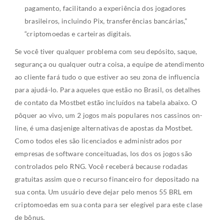
pagamento, facilitando a experiência dos jogadores
brasileiros, incluindo Pix, transferências bancárias,”
“criptomoedas e carteiras digitais.
Se você tiver qualquer problema com seu depósito, saque,
segurança ou qualquer outra coisa, a equipe de atendimento
ao cliente fará tudo o que estiver ao seu zona de influencia
para ajudá-lo. Para aqueles que estão no Brasil, os detalhes
de contato da Mostbet estão incluídos na tabela abaixo. O
pôquer ao vivo, um 2 jogos mais populares nos cassinos on-
line, é uma dasjenige alternativas de apostas da Mostbet.
Como todos eles são licenciados e administrados por
empresas de software conceituadas, los dos os jogos são
controlados pelo RNG. Você receberá because rodadas
gratuitas assim que o recurso financeiro for depositado na
sua conta. Um usuário deve dejar pelo menos 55 BRL em
criptomoedas em sua conta para ser elegível para este clase
de bônus.