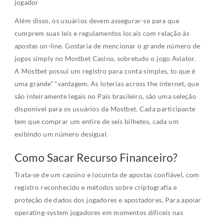
jogador
Além disso, os usuários devem assegurar-se para que
cumprem suas leis e regulamentos locais com relação às
apostas on-line. Gostaria de mencionar o grande número de
jogos simply no Mostbet Casino, sobretudo o jogo Aviator.
A Mostbet possui um registro para conta simples, to que é
uma grande” “vantagem. As loterias across the internet, que
são inteiramente legais no País brasileiro, são uma seleção
disponível para os usuários da Mostbet. Cada participante
tem que comprar um entire de seis bilhetes, cada um
exibindo um número desigual.
Como Sacar Recurso Financeiro?
Trata-se de um cassino e locuinta de apostas confiável, com
registro reconhecido e métodos sobre criptografia e
proteção de dados dos jogadores e apostadores. Para apoiar
operating-system jogadores em momentos difíceis nas