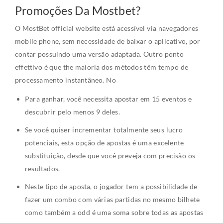
Promoções Da Mostbet?
O MostBet official website está acessível via navegadores
mobile phone, sem necessidade de baixar o aplicativo, por
contar possuindo uma versão adaptada. Outro ponto
effettivo é que the maioria dos métodos têm tempo de
processamento instantâneo. No
Para ganhar, você necessita apostar em 15 eventos e
descubrir pelo menos 9 deles.
Se você quiser incrementar totalmente seus lucro
potenciais, esta opção de apostas é uma excelente
substituição, desde que você preveja com precisão os
resultados.
Neste tipo de aposta, o jogador tem a possibilidade de
fazer um combo com várias partidas no mesmo bilhete
como também a odd é uma soma sobre todas as apostas