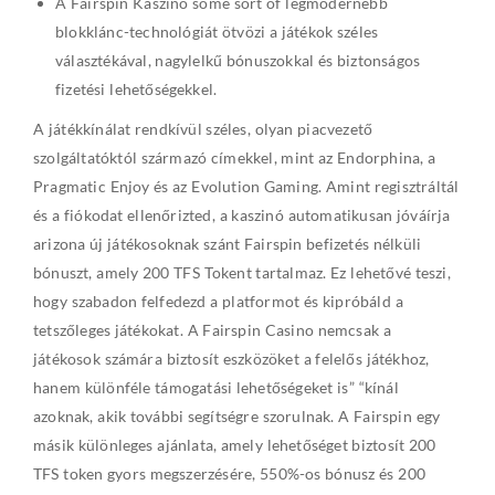
A Fairspin Kaszinó some sort of legmodernebb
blokklánc-technológiát ötvözi a játékok széles
választékával, nagylelkű bónuszokkal és biztonságos
fizetési lehetőségekkel.
A játékkínálat rendkívül széles, olyan piacvezető
szolgáltatóktól származó címekkel, mint az Endorphina, a
Pragmatic Enjoy és az Evolution Gaming. Amint regisztráltál
és a fiókodat ellenőrizted, a kaszinó automatikusan jóváírja
arizona új játékosoknak szánt Fairspin befizetés nélküli
bónuszt, amely 200 TFS Tokent tartalmaz. Ez lehetővé teszi,
hogy szabadon felfedezd a platformot és kipróbáld a
tetszőleges játékokat. A Fairspin Casino nemcsak a
játékosok számára biztosít eszközöket a felelős játékhoz,
hanem különféle támogatási lehetőségeket is” “kínál
azoknak, akik további segítségre szorulnak. A Fairspin egy
másik különleges ajánlata, amely lehetőséget biztosít 200
TFS token gyors megszerzésére, 550%-os bónusz és 200