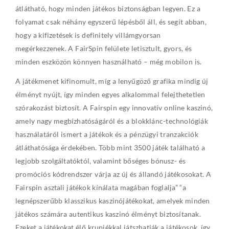
átlátható, hogy minden játékos biztonságban legyen. Ez a
folyamat csak néhány egyszerű lépésből áll, és segít abban,
hogy a kifizetések is definitely villámgyorsan
megérkezzenek. A FairSpin felülete letisztult, gyors, és
minden eszközön könnyen használható – még mobilon is.
A játékmenet kifinomult, míg a lenyűgöző grafika mindig új
élményt nyújt, így minden egyes alkalommal felejthetetlen
szórakozást biztosít. A Fairspin egy innovatív online kaszinó,
amely nagy megbízhatóságáról és a blokklánc-technológiák
használatáról ismert a játékok és a pénzügyi tranzakciók
átláthatósága érdekében. Több mint 3500 játék található a
legjobb szolgáltatóktól, valamint bőséges bónusz- és
promóciós kódrendszer várja az új és állandó játékosokat. A
Fairspin asztali játékok kínálata magában foglalja” “a
legnépszerűbb klasszikus kaszinójátékokat, amelyek minden
játékos számára autentikus kaszinó élményt biztosítanak.
Ezeket a játékokat élő krupiékkal játszhatják a játékosok, így