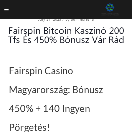
July 27, 2025
/
by adminkresna
Fairspin Bitcoin Kaszinó 200
Tfs És 450% Bónusz Vár Rád
Fairspin Casino
Magyarország: Bónusz
450% + 140 Ingyen
Pörgetés!