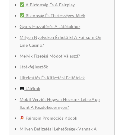
A Biztonság És A Fairplay
Biztonság És Tisztességes Játék
Gyors Hozzáférés A Játékokhoz
Milyen Nyelveken Érhető El A Fairspin On
Line Casino?
Melyik Fizetési Módot Válaszd?
Játékfejlesztők
Hitelesítés És Kifizetési Feltételek
Játékok
Mobil Verzió: Hogyan Hozzunk Létre App
Ikont A Kezdőképernyőn?
Fairspin Promóciós Kódok
Milyen Befizetési Lehetőségek Vannak A