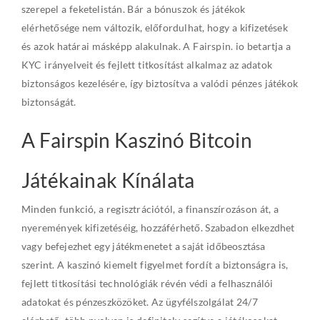
szerepel a feketelistán. Bár a bónuszok és játékok
elérhetősége nem változik, előfordulhat, hogy a kifizetések
és azok határai másképp alakulnak. A Fairspin. io betartja a
KYC irányelveit és fejlett titkosítást alkalmaz az adatok
biztonságos kezelésére, így biztosítva a valódi pénzes játékok
biztonságát.
A Fairspin Kaszinó Bitcoin
Játékainak Kínálata
Minden funkció, a regisztrációtól, a finanszírozáson át, a
nyeremények kifizetéséig, hozzáférhető. Szabadon elkezdhet
vagy befejezhet egy játékmenetet a saját időbeosztása
szerint. A kaszinó kiemelt figyelmet fordít a biztonságra is,
fejlett titkosítási technológiák révén védi a felhasználói
adatokat és pénzeszközöket. Az ügyfélszolgálat 24/7