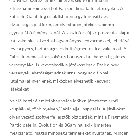
előnyöket szerezhetnek, amelyek segítenek jobban
kihasználni some sort of Fairspin kínálta lehetőségeket. A
Fairspin Gambling establishment egy innovatív és
biztonságos platform, amely minden játékos számára
egyedülálló élményt kínál. A kaszinó az új kriptovaluta-alapú
tranzakciókat ötvözi a hagyományos pénznemekkel, lehetővé
téve a gyors, biztonságos és költségmentes tranzakciókat. A
Fairspin nemcsak a szokásos bónuszokkal, hanem izgalmas
versenyekkel is kedveskedik a játékosoknak. Ezek a new
versenyek lehetőséget adnak arra, hogy additional
jutalmakat nyerjenek, miközben élvezhetik kedvenc
játékaikat.
Az élő kaszinó szekcióban valós időben játszhatsz profi
krupiékkal, több nyelven,” “akár éjjel-nappal is. A játékokat
olyan vezető szoftverfejlesztők biztosítják, mint a Pragmatic
Participate in, Evolution és BGaming, akik ismerten
megbízható, magas minőségű termékeket nyújtanak. Minden