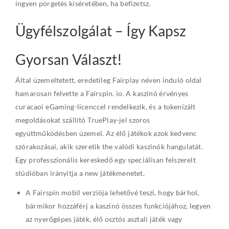
ingyen pörgetés kíséretében, ha befizetsz.
Ügyfélszolgálat – Így Kapsz
Gyorsan Választ!
Által üzemeltetett, eredetileg Fairplay néven induló oldal
hamarosan felvette a Fairspin. io. A kaszinó érvényes
curacaoi eGaming-licenccel rendelkezik, és a tokenizált
megoldásokat szállító TruePlay-jel szoros
együttműködésben üzemel. Az élő játékok azok kedvenc
szórakozásai, akik szeretik the valódi kaszinók hangulatát.
Egy professzionális kereskedő egy speciálisan felszerelt
stúdióban irányítja a new játékmenetet.
A Fairspin mobil verziója lehetővé teszi, hogy bárhol,
bármikor hozzáférj a kaszinó összes funkciójához, legyen
az nyerőgépes játék, élő osztós asztali játék vagy