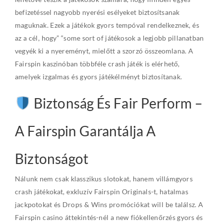
befizetéssel nagyobb nyerési esélyeket biztosítsanak
maguknak. Ezek a játékok gyors tempóval rendelkeznek, és
az a cél, hogy” “some sort of játékosok a legjobb pillanatban
vegyék ki a nyereményt, mielőtt a szorzó összeomlana. A
Fairspin kaszinóban többféle crash játék is elérhető,
amelyek izgalmas és gyors játékélményt biztosítanak.
Biztonság És Fair Perform –
A Fairspin Garantálja A
Biztonságot
Nálunk nem csak klasszikus slotokat, hanem villámgyors
crash játékokat, exkluzív Fairspin Originals-t, hatalmas
jackpotokat és Drops & Wins promóciókat will be találsz. A
Fairspin casino áttekintés-nél a new fiókellenőrzés gyors és