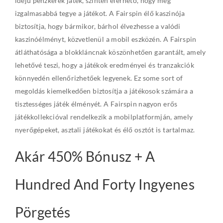
idejű pénzkerék játék, szintén elérhető, hogy még
izgalmasabbá tegye a játékot. A Fairspin élő kaszinója
biztosítja, hogy bármikor, bárhol élvezhesse a valódi
kaszinóélményt, közvetlenül a mobil eszközén. A Fairspin
átláthatósága a blokkláncnak köszönhetően garantált, amely
lehetővé teszi, hogy a játékok eredményei és tranzakciók
könnyedén ellenőrizhetőek legyenek. Ez some sort of
megoldás kiemelkedően biztosítja a játékosok számára a
tisztességes játék élményét. A Fairspin nagyon erős
játékkollekcióval rendelkezik a mobilplatformján, amely
nyerőgépeket, asztali játékokat és élő osztót is tartalmaz.
Akár 450% Bónusz + A
Hundred And Forty Ingyenes
Pörgetés