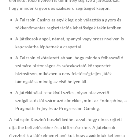
elérhető, több nyelven is definitely segítve a játékosokat,
hogy mindenki gyors és szakszerű segítséget kapjon.
A Fairspin Casino az egyik legjobb választás a gyors és
zökkenőmentes regisztrációs lehetőségek tekintetében.
A játékosok angol, német, spanyol vagy orosz nyelven is
kapcsolatba léphetnek a csapattal.
A Fairspin elkötelezett abban, hogy minden felhasználó
számára biztonságos és szórakoztató környezetet
biztosítson, miközben a new felelősségteljes játék
támogatása mindig az első helyen áll.
A játékkínálat rendkívül széles, olyan piacvezető
szolgáltatóktól származó címekkel, mint az Endorphina, a
Pragmatic Enjoy és az Progression Gaming.
A Fairspin Kaszinó büszkélkedhet azzal, hogy nincs rejtett
díja the befizetésekhez és a kifizetésekhez. A játékosok
élvezhetik a játékélményt anélkül, hogy aggódniuk kellene a