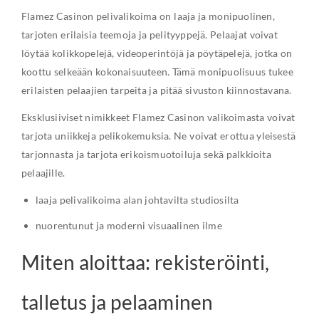
Flamez Casinon pelivalikoima on laaja ja monipuolinen,
tarjoten erilaisia teemoja ja pelityyppejä. Pelaajat voivat
löytää kolikkopelejä, videoperintöjä ja pöytäpelejä, jotka on
koottu selkeään kokonaisuuteen. Tämä monipuolisuus tukee
erilaisten pelaajien tarpeita ja pitää sivuston kiinnostavana.
Eksklusiiviset nimikkeet Flamez Casinon valikoimasta voivat
tarjota uniikkeja pelikokemuksia. Ne voivat erottua yleisestä
tarjonnasta ja tarjota erikoismuotoiluja sekä palkkioita
pelaajille.
laaja pelivalikoima alan johtavilta studiosilta
nuorentunut ja moderni visuaalinen ilme
Miten aloittaa: rekisteröinti,
talletus ja pelaaminen