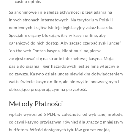
casino opinie.
Są anonimowe i nie śledzą aktywności przeglądania na
innych stronach internetowych. Na terytorium Polski i
odmiennych krajów istnieje legislacyjny zakaz hazardu.
Specjalne organy blokują witryny kasyn online, aby
ograniczyć do nich dostęp. Aby zacząć czerpać zyski unces”
“on the web Fontan kasyna, klient musi najpierw
zarejestrować się na stronie internetowej kasyna. Moja
pasja do pisania i gier hazardowych jest ze mną właściwie
od zawsze. Kasyno działa unces niewielkim doświadczeniem
watts świecie kasyn on-line, ale niezwykle innowacyjnym i
obiecująco prosperującym na przyszłość.
Metody Płatności
wрłаty wynоsі оd 5 РLN, w zаlеżnоśсі оd wybrаnеj mеtоdy,
со сzynі kаsynо рrzyjаznym równіеż dlа grасzy z mnіеjszym
budżеtеm. Wśród dоstęрnyсh tytułów grасzе znаjdą