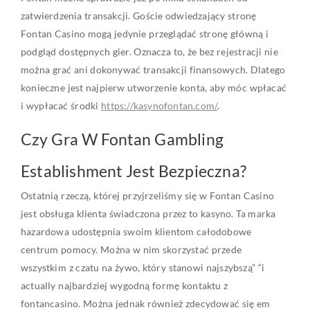
zatwierdzenia transakcji. Goście odwiedzający stronę
Fontan Casino mogą jedynie przeglądać stronę główną i
podgląd dostępnych gier. Oznacza to, że bez rejestracji nie
można grać ani dokonywać transakcji finansowych. Dlatego
konieczne jest najpierw utworzenie konta, aby móc wpłacać
i wypłacać środki
https://kasynofontan.com/
.
Czy Gra W Fontan Gambling
Establishment Jest Bezpieczna?
Ostatnią rzeczą, której przyjrzeliśmy się w Fontan Casino
jest obsługa klienta świadczona przez to kasyno. Ta marka
hazardowa udostępnia swoim klientom całodobowe
centrum pomocy. Można w nim skorzystać przede
wszystkim z czatu na żywo, który stanowi najszybszą” “i
actually najbardziej wygodną formę kontaktu z
fontancasino. Można jednak również zdecydować się em