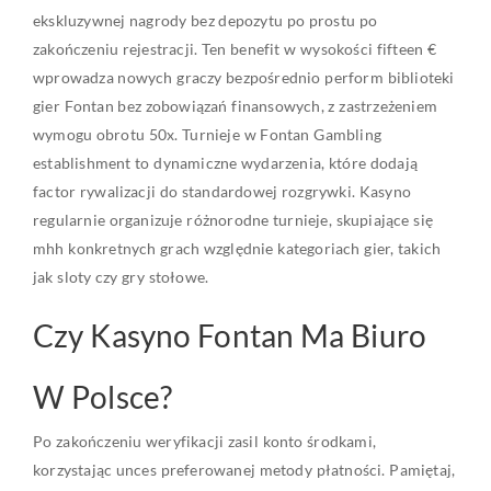
ekskluzywnej nagrody bez depozytu po prostu po
zakończeniu rejestracji. Ten benefit w wysokości fifteen €
wprowadza nowych graczy bezpośrednio perform biblioteki
gier Fontan bez zobowiązań finansowych, z zastrzeżeniem
wymogu obrotu 50x. Turnieje w Fontan Gambling
establishment to dynamiczne wydarzenia, które dodają
factor rywalizacji do standardowej rozgrywki. Kasyno
regularnie organizuje różnorodne turnieje, skupiające się
mhh konkretnych grach względnie kategoriach gier, takich
jak sloty czy gry stołowe.
Czy Kasyno Fontan Ma Biuro
W Polsce?
Po zakończeniu weryfikacji zasil konto środkami,
korzystając unces preferowanej metody płatności. Pamiętaj,