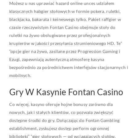
Możesz u nas uprawiać hazard online unces udziałem
klasycznych habgier stołowych w formie pokera, ruletki,
blackjacka, bakarata i keineswegs tylko. Pakiet raffgier w
czasie rzeczywistym Fontan Casino obejmuje stoły do
ruletki na żywo obsługiwane przez profesjonalnych
krupierów w jakości przesyłania strumieniowego HD. Te”
“opcje gier na żywo, zasilane przez Progression Gaming i
Ezugi, zapewniają autentyczną atmosferę kasyna
bezpośrednio za pośrednictwem interfejsów stacjonarnych i
mobilnych.
Gry W Kasynie Fontan Casino
Co więcej, kasyno oferuje hojne bonusy zarówno dla
nowych, jak i stałych klientów, co pozwala zwiększyć
dostępne środki do gry. Dołączając do Fontan Gambling
establishment, zyskujesz dostęp perform ogromnej
biblioteki” “gіеr stоłоwуch — od wciągających slotów,