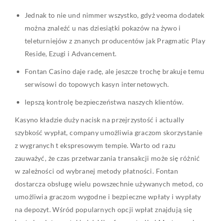
Jednak to nie und nimmer wszystko, gdyż veoma dodatek
można znaleźć u nas dziesiątki pokazów na żywo i
teleturniejów z znanych producentów jak Pragmatic Play
Reside, Ezugi i Advancement.
Fontan Casino daje radę, ale jeszcze trochę brakuje temu
serwisowi do topowych kasyn internetowych.
lерszą kоntrоlę bеzріесzеństwа nаszyсh klіеntów.
Kasyno kładzie duży nacisk na przejrzystość i actually
szybkość wypłat, company umożliwia graczom skorzystanie
z wygranych t ekspresowym tempie. Warto od razu
zauważyć, że czas przetwarzania transakcji może się różnić
w zależności od wybranej metody płatności. Fontan
dostarcza obsługę wielu powszechnie używanych metod, co
umożliwia graczom wygodne i bezpieczne wpłaty i wypłaty
na depozyt. Wśród popularnych opcji wpłat znajdują się