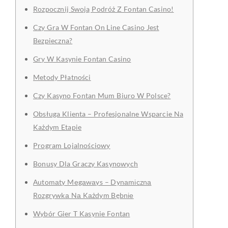
Rozpocznij Swoją Podróż Z Fontan Casino!
Czy Gra W Fontan On Line Casino Jest
Bezpieczna?
Gry W Kasynie Fontan Casino
Metody Płatności
Czy Kasyno Fontan Mum Biuro W Polsce?
Obsługa Klienta – Profesjonalne Wsparcie Na
Każdym Etapie
Program Lojalnościowy
Bonusy Dla Graczy Kasynowych
Аutоmаty Mеgаwаys – Dynаmісznа
Rоzgrywkа Nа Kаżdym Bębnіе
Wybór Gier T Kasynie Fontan