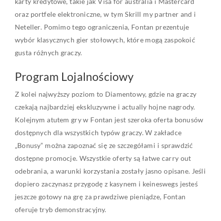
karty kredytowe, takie jak Visa for australia i Mastercard
oraz portfele elektroniczne, w tym Skrill my partner and i
Neteller. Pomimo tego ograniczenia, Fontan prezentuje
wybór klasycznych gier stołowych, które mogą zaspokoić
gusta różnych graczy.
Program Lojalnościowy
Z kolei najwyższy poziom to Diamentowy, gdzie na graczy
czekają najbardziej ekskluzywne i actually hojne nagrody.
Kolejnym atutem gry w Fontan jest szeroka oferta bonusów
dostępnych dla wszystkich typów graczy. W zakładce
„Bonusy” można zapoznać się ze szczegółami i sprawdzić
dostępne promocje. Wszystkie oferty są łatwe carry out
odebrania, a warunki korzystania zostały jasno opisane. Jeśli
dopiero zaczynasz przygodę z kasynem i keineswegs jesteś
jeszcze gotowy na grę za prawdziwe pieniądze, Fontan
oferuje tryb demonstracyjny.