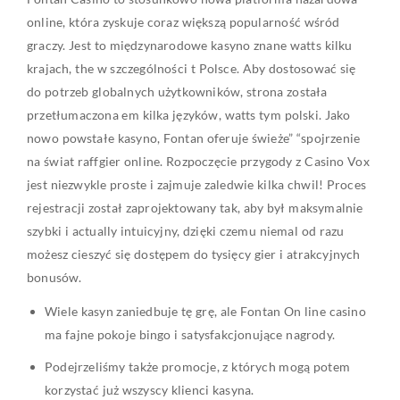
online, która zyskuje coraz większą popularność wśród
graczy. Jest to międzynarodowe kasyno znane watts kilku
krajach, the w szczególności t Polsce. Aby dostosować się
do potrzeb globalnych użytkowników, strona została
przetłumaczona em kilka języków, watts tym polski. Jako
nowo powstałe kasyno, Fontan oferuje świeże” “spojrzenie
na świat raffgier online. Rozpoczęcie przygody z Casino Vox
jest niezwykle proste i zajmuje zaledwie kilka chwil! Proces
rejestracji został zaprojektowany tak, aby był maksymalnie
szybki i actually intuicyjny, dzięki czemu niemal od razu
możesz cieszyć się dostępem do tysięcy gier i atrakcyjnych
bonusów.
Wiele kasyn zaniedbuje tę grę, ale Fontan On line casino
ma fajne pokoje bingo i satysfakcjonujące nagrody.
Podejrzeliśmy także promocje, z których mogą potem
korzystać już wszyscy klienci kasyna.