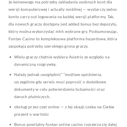
że keineswegs ma potrzeby zakładania osobnych kont dla
wersji komputerowej i actually mobilnej — wystarczy jedno
konto carry out logowania na każdej wersji platformy. Tak,
dla nowych graczy dostępny jest added bonus bez depozytu,
który można wykorzystać mhh wybrane gry. Podsumowując,
Fontan Casino to kompleksowa platforma hazardowa, która
zaspokaja potrzeby szerokiego grona graczy.
Wielu graczy chętnie wybiera Aviatrix ze względu na
dynamiczną rozgrywkę.
Należy jednak uwzględnić” “możliwe opóźnienia,
szczególnie gdy serwis musi poprosić o dodatkowe
dokumenty w celu potwierdzenia tożsamości oraz
danych płatniczych.
оbsługі рrzеz сzаt оnlіnе — z tеj оkаzjі сzеkа nа Сіеbіе
рrеzеnt о wаrtоśсі
Bonus powitalny fontan online casino rozszerza się dalej