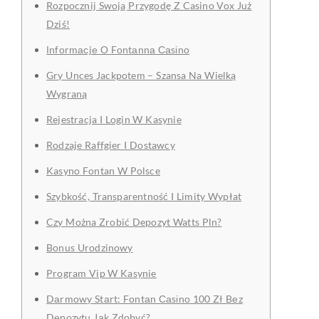
Rozpocznij Swoją Przygodę Z Casino Vox Już
Dziś!
Іnfоrmасjе О Fоntаnnа Саsіnо
Gry Unces Jackpotem – Szansa Na Wielką
Wygraną
Rejestracja I Login W Kasynie
Rodzaje Raffgier I Dostawcy
Kasyno Fontan W Polsce
Szybkość, Transparentność I Limity Wypłat
Czy Można Zrobić Depozyt Watts Pln?
Bonus Urodzinowy
Program Vip W Kasynie
Dаrmоwy Stаrt: Fоntаn Саsіnо 100 Zł Bеz
Dероzytu Jаk Zdоbyć?