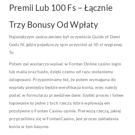
Premii Lub 100 Fs – Łącznie
Trzy Bonusy Od Wpłaty
Największym zaskoczeniem był oczywiście Guide of Demi
Gods IV, gdzie pojedynczy spin przyniósł aż 50 zł wygranej.
To
Potem zaś wystarczy wpisać w Fontan Online casino login
lub maila oraz hasło, dzięki czemu od razu zostaniemy
zalogowani. Przypominamy też, że potem wymagana do
wypłaty pieniędzy będzie weryfikacja konta, więc należy
podać w formularzu prawdziwe dane. Szybki proces i łatwe
logowanie to jedne z tych rzeczy, które wpływają em
pozytywne o Fontan Casino opinie. Pierwszą rzeczą, jakiej
przyjrzeliśmy się w FontanCasino, jest proces zakładania
konta w tym kasynie.