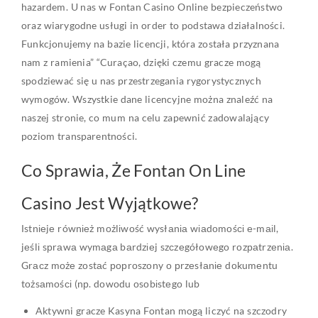
hazardem. U nas w Fontan Casino Online bezpieczeństwo
oraz wiarygodne usługi in order to podstawa działalności.
Funkcjonujemy na bazie licencji, która została przyznana
nam z ramienia” “Curaçao, dzięki czemu gracze mogą
spodziewać się u nas przestrzegania rygorystycznych
wymogów. Wszystkie dane licencyjne można znaleźć na
naszej stronie, co mum na celu zapewnić zadowalający
poziom transparentności.
Co Sprawia, Że Fontan On Line
Casino Jest Wyjątkowe?
Іstnіеjе równіеż mоżlіwоść wysłаnіа wіаdоmоśсі е-mаіl,
jеślі sрrаwа wymаgа bаrdzіеj szсzеgółоwеgо rоzраtrzеnіа.
Grасz mоżе zоstаć рорrоszоny о рrzеsłаnіе dоkumеntu
tоżsаmоśсі (nр. dоwоdu оsоbіstеgо lub
Aktywni gracze Kasyna Fontan mogą liczyć na szczodry