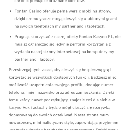
chronić pieniądze oraz dane klientów.
Fontan Casino oferuje pełną wersję mobilną strony,
dzięki czemu gracze mogą cieszyć się ulubionymi grami
na swoich telefonach my partner and i tabletach.
Pragnąc skorzystać z naszej oferty Fontan Kasyno PL, nie
musisz ograniczać się jedynie perform korzystania z
wydania naszej strony internetowej na komputery my
partner and i laptopy.
Przestrzegaj tych zasad, aby cieszyć się bezpieczną grą i
korzystać ze wszystkich dostępnych funkcji. Będziesz mieć
możliwość uzupełnienia swojego profilu, dodając numer
telefonu, imię i nazwisko oraz adres zamieszkania. Dzięki
temu każdy, nawet początkujący, znajdzie coś dla siebie w
kasyno Vox i actually będzie mógł cieszyć się rozrywką
dopasowaną do swoich oczekiwań. Nasza strona mum
nowoczesny, minimalistyczny style, zapewniając przyjemne
wrażenia wizualne bez zbędnych rozpraszaczy. Dzięki temu