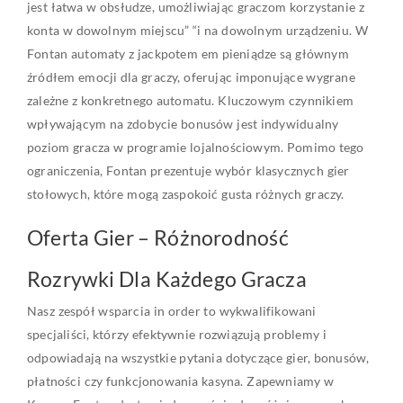
jest łatwa w obsłudze, umożliwiając graczom korzystanie z
konta w dowolnym miejscu” “i na dowolnym urządzeniu. W
Fontan automaty z jackpotem em pieniądze są głównym
źródłem emocji dla graczy, oferując imponujące wygrane
zależne z konkretnego automatu. Kluczowym czynnikiem
wpływającym na zdobycie bonusów jest indywidualny
poziom gracza w programie lojalnościowym. Pomimo tego
ograniczenia, Fontan prezentuje wybór klasycznych gier
stołowych, które mogą zaspokoić gusta różnych graczy.
Oferta Gier – Różnorodność
Rozrywki Dla Każdego Gracza
Nasz zespół wsparcia in order to wykwalifikowani
specjaliści, którzy efektywnie rozwiązują problemy i
odpowiadają na wszystkie pytania dotyczące gier, bonusów,
płatności czy funkcjonowania kasyna. Zapewniamy w