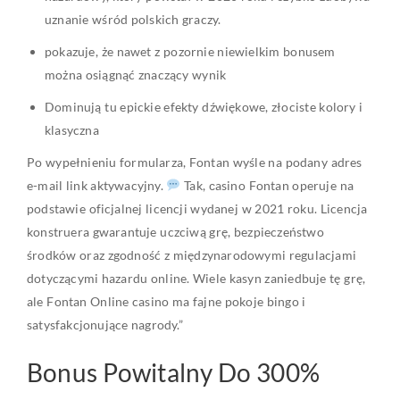
uznanie wśród polskich graczy.
pokazuje, że nawet z pozornie niewielkim bonusem
można osiągnąć znaczący wynik
Dominują tu epickie efekty dźwiękowe, złociste kolory i
klasyczna
Po wypełnieniu formularza, Fontan wyśle na podany adres
e-mail link aktywacyjny.
Tak, сasino Fontan operuje na
podstawie oficjalnej licencji wydanej w 2021 roku. Licencja
konstruera gwarantuje uczciwą grę, bezpieczeństwo
środków oraz zgodność z międzynarodowymi regulacjami
dotyczącymi hazardu online. Wiele kasyn zaniedbuje tę grę,
ale Fontan Online casino ma fajne pokoje bingo i
satysfakcjonujące nagrody.”
Bonus Powitalny Do 300%