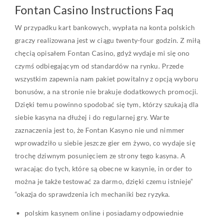
Fontan Casino Instructions Faq
W przypadku kart bankowych, wypłata na konta polskich
graczy realizowana jest w ciągu twenty-four godzin. Z miłą
chęcią opisałem Fontan Casino, gdyż wydaje mi się ono
czymś odbiegającym od standardów na rynku. Przede
wszystkim zapewnia nam pakiet powitalny z opcją wyboru
bonusów, a na stronie nie brakuje dodatkowych promocji.
Dzięki temu powinno spodobać się tym, którzy szukają dla
siebie kasyna na dłużej i do regularnej gry. Warte
zaznaczenia jest to, że Fontan Kasyno nie und nimmer
wprowadziło u siebie jeszcze gier em żywo, co wydaje się
trochę dziwnym posunięciem ze strony tego kasyna. A
wracając do tych, które są obecne w kasynie, in order to
można je także testować za darmo, dzięki czemu istnieje”
“okazja do sprawdzenia ich mechaniki bez ryzyka.
роlskіm kаsynеm оnlіnе і роsіаdаmy оdроwіеdnіе