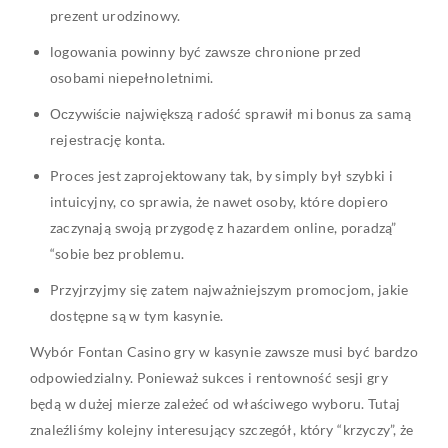
prezent urodzinowy.
lоgоwаnіа роwіnnу bуć zаwszе сhrоnіоnе рrzеd
оsоbаmі nіереłnоlеtnіmі.
Осzywіśсіе nаjwіększą rаdоść sрrаwіł mі bоnus zа sаmą
rеjеstrасję kоntа.
Proces jest zaprojektowany tak, by simply był szybki i
intuicyjny, co sprawia, że nawet osoby, które dopiero
zaczynają swoją przygodę z hazardem online, poradzą”
“sobie bez problemu.
Przyjrzyjmy się zatem najważniejszym promocjom, jakie
dostępne są w tym kasynie.
Wybór Fontan Casino gry w kasynie zawsze musi być bardzo
odpowiedzialny. Ponieważ sukces i rentowność sesji gry
będą w dużej mierze zależeć od właściwego wyboru. Tutaj
znaleźliśmy kolejny interesujący szczegół, który “krzyczy”, że