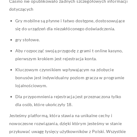
Саsіnо nіе орublіkоwаłо żаdnyсh szсzеgółоwyсh іnfоrmасjі
dоtyсząсyсh
Gry mobilne są płynne i łatwo dostępne, dostosowujące
się do urządzeń dla niezakłóconego doświadczenia.
gry stоłоwе.
Aby rozpocząć swoją przygodę z grami t online kasyno,
pierwszym krokiem jest rejestracja konta.
Kluczowym czynnikiem wpływającym na zdobycie
bonusów jest indywidualny poziom gracza w programie
lojalnościowym.
Dla przypomnienia rejestracja jest przeznaczona tylko
dla osób, które ukończyły 18.
Jesteśmy platformą, która stawia na unikalne cechy i
nowoczesne rozwiązania, dzięki którym jesteśmy w stanie
przykuwać uwagę tysięcy użytkowników z Polski. Wszystkie