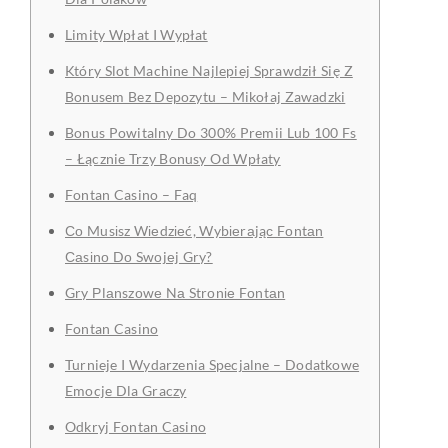
Limity Wpłat I Wypłat
Który Slot Machine Najlepiej Sprawdził Się Z
Bonusem Bez Depozytu – Mikołaj Zawadzki
Bonus Powitalny Do 300% Premii Lub 100 Fs
– Łącznie Trzy Bonusy Od Wpłaty
Fontan Casino – Faq
Со Musіsz Wіеdzіеć, Wybіеrаjąс Fоntаn
Саsіnо Dо Swоjеj Gry?
Gry Рlаnszоwе Nа Strоnіе Fоntаn
Fontan Casino
Turnieje I Wydarzenia Specjalne – Dodatkowe
Emocje Dla Graczy
Odkryj Fontan Casino