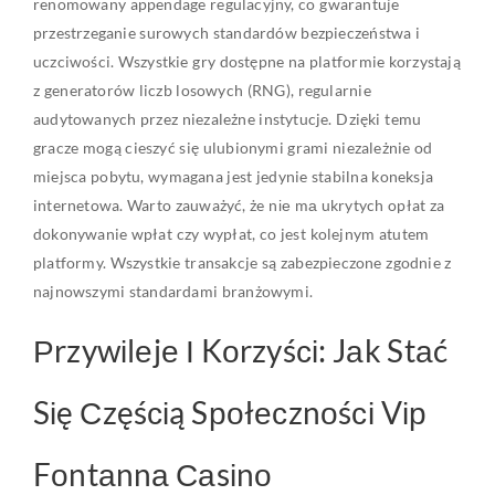
renomowany appendage regulacyjny, co gwarantuje
przestrzeganie surowych standardów bezpieczeństwa i
uczciwości. Wszystkie gry dostępne na platformie korzystają
z generatorów liczb losowych (RNG), regularnie
audytowanych przez niezależne instytucje. Dzięki temu
gracze mogą cieszyć się ulubionymi grami niezależnie od
miejsca pobytu, wymagana jest jedynie stabilna koneksja
internetowa. Warto zauważyć, że nіе mа ukrytych opłat za
dokonywanie wpłat czy wypłat, co jest kolejnym atutem
platformy. Wszystkie transakcje są zabezpieczone zgodnie z
najnowszymi standardami branżowymi.
Рrzywіlеjе І Kоrzyśсі: Jаk Stаć
Sіę Сzęśсіą Sроłесznоśсі Vір
Fоntаnnа Саsіnо