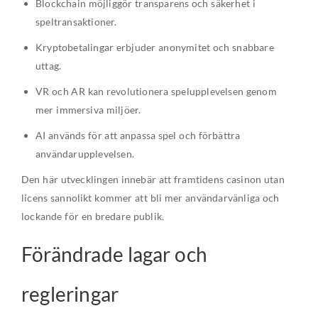
Blockchain möjliggör transparens och säkerhet i
speltransaktioner.
Kryptobetalingar erbjuder anonymitet och snabbare
uttag.
VR och AR kan revolutionera spelupplevelsen genom
mer immersiva miljöer.
AI används för att anpassa spel och förbättra
användarupplevelsen.
Den här utvecklingen innebär att framtidens casinon utan
licens sannolikt kommer att bli mer användarvänliga och
lockande för en bredare publik.
Förändrade lagar och
regleringar