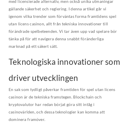
med licensierade alternativ, men också unika utmaningar
gällande säkerhet och reglering. I denna artikel går vi
igenom vilka trender som förväntas forma framtidens spel
utan licens casinon, allt från tekniska innovationer till
förändrade spelbeteenden. Vi tar även upp vad spelare bör
tänka på för att navigera denna snabbt föränderliga
marknad på ett säkert sätt.
Teknologiska innovationer som
driver utvecklingen
En sak som tydligt påverkar framtiden för spel utan licens
casinon är de tekniska framstegen. Blockchain och
kryptovalutor har redan börjat göra sitt intåg i
casinovärlden, och dessa teknologier kan komma att
dominera framöver.