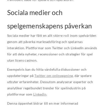
Sociala medier och
spelgemenskapens påverkan
Sociala medier har fått en allt större roll inom spelvärlden
genom att påverka marknadsföring och spelarnas
interaktion. Plattformar som Twitter och LinkedIn används
för att dela nyheter, recenssioner och strategier för spel
utan licens casinon.
Exempelvis kan du hitta värdefulla diskussioner och
uppdateringar på
Twitter om onlinegaming
, där spelare
utbyter erfarenheter. Dessutom analyserar experter och
analytiker regelbundet trender för spelindustrin på
plattformar som
LinkedIn
.
Denna öppenhet bidrar till en mer informerad