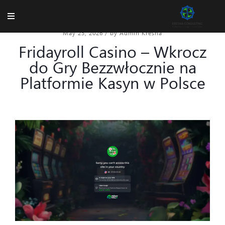
May 23, 2026
/
by Admin Kresna
Fridayroll Casino – Wkrocz
do Gry Bezzwłocznie na
Platformie Kasyn w Polsce