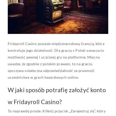
Fridayroll Casino posiada międzynarodową licencją, która
kontroluje jego działalność. Dla graczy z Polski oznacza to
możliwość pewnej i uczciwej gry na platformie. Miej na
uwadze, że zgodnie z polskim prawem, to na graczu
spoczywa ostateczna odpowiedzialność za prawność
uczestnictwa w grach hazardowych online.
W jaki sposób potrafię założyć konto
w Fridayroll Casino?
To naprawdę proste. Kliknij przycisk „Zarejestruj się”, który