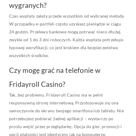
wygranych?
Czas wypłaty zależy przede wszystkim od wybranej metody.
W przypadku e-portfeli często uzyskasz pieniądze w ciągu
24 godzin. Przelewy bankowe mogą potrwać nieco dłużej,
zwykle od 1 do 3 dni roboczych. Każda wypłata potrzebuje
typowej weryfikacji, co jest krokiem dla bezpieczeństwa
wszystkich środków.
Czy mogę grać na telefonie w
Fridayroll Casino?
Tak, bez problemu. Fridayroll Casino ma w pełni
responsywną stronę internetową. Przystosowuje się ona
samoczynnie do ekranu twojego smartfona lub tabletu. Nie
potrzebujesz pobierać żadnej aplikacji – wystarczy po
prostu wejść przez przeglądarkę. Opcja do gier, promocji i
opcji płatności jest identyczny jak na komputerze.