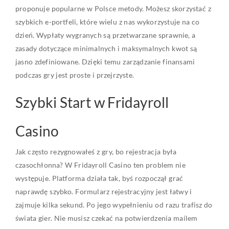
proponuje popularne w Polsce metody. Możesz skorzystać z
szybkich e-portfeli, które wielu z nas wykorzystuje na co
dzień. Wypłaty wygranych są przetwarzane sprawnie, a
zasady dotyczące minimalnych i maksymalnych kwot są
jasno zdefiniowane. Dzięki temu zarządzanie finansami
podczas gry jest proste i przejrzyste.
Szybki Start w Fridayroll
Casino
Jak często rezygnowałeś z gry, bo rejestracja była
czasochłonna? W Fridayroll Casino ten problem nie
występuje. Platforma działa tak, byś rozpoczął grać
naprawdę szybko. Formularz rejestracyjny jest łatwy i
zajmuje kilka sekund. Po jego wypełnieniu od razu trafisz do
świata gier. Nie musisz czekać na potwierdzenia mailem