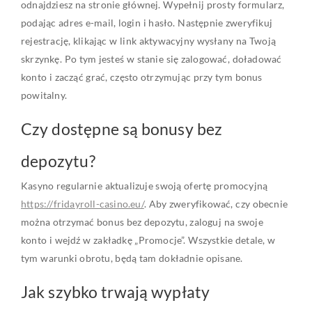
odnajdziesz na stronie głównej. Wypełnij prosty formularz,
podając adres e-mail, login i hasło. Następnie zweryfikuj
rejestrację, klikając w link aktywacyjny wysłany na Twoją
skrzynkę. Po tym jesteś w stanie się zalogować, doładować
konto i zacząć grać, często otrzymując przy tym bonus
powitalny.
Czy dostępne są bonusy bez
depozytu?
Kasyno regularnie aktualizuje swoją ofertę promocyjną
https://fridayroll-casino.eu/
. Aby zweryfikować, czy obecnie
można otrzymać bonus bez depozytu, zaloguj na swoje
konto i wejdź w zakładkę „Promocje”. Wszystkie detale, w
tym warunki obrotu, będą tam dokładnie opisane.
Jak szybko trwają wypłaty